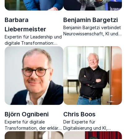
Barbara
Benjamin Bargetzi
Benjamin Bargetzi verbindet
Liebermeister
Neurowissenschaft, KI und
Expertin für Leadership und
digitale Transformation zu
digitale Transformation:
praxisnahen Strategien für
Wegbereiterin für die
Unternehmen und
Arbeitswelt der Zukunft
Führungskräfte weltweit.
Björn Ognibeni
Chris Boos
Experte für digitale
Der Experte für
Transformation, der erklären
Digitalisierung und KI,
kann, welche Digitaltrends
Mitglied des Digitalrates der