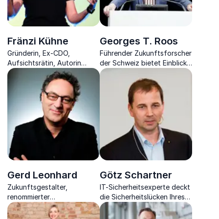
Fränzi Kühne
Georges T. Roos
Gründerin, Ex-CDO,
Führender Zukunftsforscher
Aufsichtsrätin, Autorin
der Schweiz bietet Einblicke
sowie gefragte Speakerin
in die Zukunft und
und Moderatorin für
Megatrends.
Digitalisierung und moderne
Führung
Gerd Leonhard
Götz Schartner
Zukunftsgestalter,
IT-Sicherheitsexperte deckt
renommierter
die Sicherheitslücken Ihres
Vortragsredner und Futurist,
Unternehmens auf und zeigt
inspiriert zu nachhaltigem
wie Sie sich in Zukunft