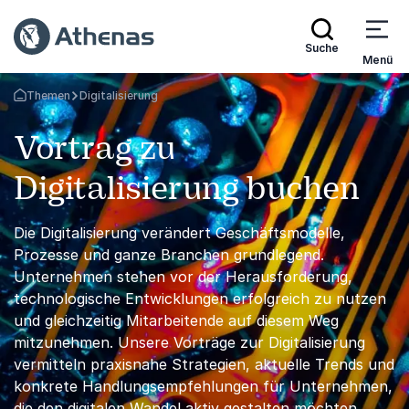
Suche
Menü
Themen
Digitalisierung
Zurück zur Startseite
Vortrag zu
Digitalisierung buchen
Die Digitalisierung verändert Geschäftsmodelle,
Prozesse und ganze Branchen grundlegend.
Unternehmen stehen vor der Herausforderung,
technologische Entwicklungen erfolgreich zu nutzen
und gleichzeitig Mitarbeitende auf diesem Weg
mitzunehmen. Unsere Vorträge zur Digitalisierung
vermitteln praxisnahe Strategien, aktuelle Trends und
konkrete Handlungsempfehlungen für Unternehmen,
die den digitalen Wandel aktiv gestalten möchten.