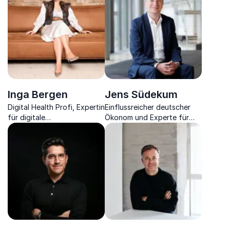
Wandel und
schützen.
humanzentrierter
Technologie.
Inga Bergen
Jens Südekum
Digital Health Profi, Expertin
Einflussreicher deutscher
für digitale
Ökonom und Experte für
Gesundheitsanwendung und
Globalisierung,
Unternehmerin.
Digitalisierung, Handel- &
Finanzpolitik