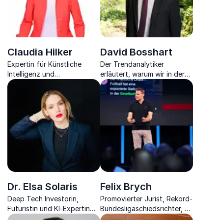
Claudia Hilker
David Bosshart
Expertin für Künstliche
Der Trendanalytiker
Intelligenz und
erläutert, warum wir in der
Digitalisierung, bietet
heutigen Zeit smarte
tiefgreifende Einblicke und
Technologien dringender
innovative Strategien für
denn je benötigen und wie
Unternehmen.
diese jedem einen Mehrwert
bieten.
Dr. Elsa Solaris
Felix Brych
Deep Tech Investorin,
Promovierter Jurist, Rekord-
Futuristin und KI-Expertin
Bundesligaschiedsrichter, 2x
mit visionären Einblicken in
Welt-Schiedsrichter, 6x dt.