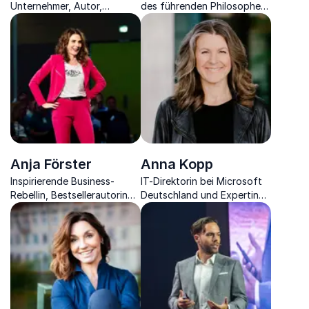
Unternehmer, Autor,
des führenden Philosophen
Speaker und Investor
für Wirtschaft inspiriert
zukünftige Führungskräfte.
Anja Förster
Anna Kopp
Inspirierende Business-
IT-Direktorin bei Microsoft
Rebellin, Bestsellerautorin
Deutschland und Expertin
und einflussreiche Stimme,
für digitale Transformation
die Sie zum Umdenken
und Leadership.
provoziert und nachhaltigen
Wandel anstößt