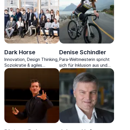
Dark Horse
Denise Schindler
Innovation, Design Thinking,
Para-Weltmeisterin spricht
Soziokratie & agiles
sich für Inklusion aus und
Arbeiten effektiv im
motiviert mit ihrer
Unternehmen etablieren und
inspirierenden Erfolgs- und
Mitarbeiter transformieren.
Lebensgeschichte
Menschen, ihre Ziele zu
erreichen.