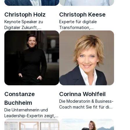
Christoph Holz
Christoph Keese
Keynote Speaker zu
Experte für digitale
Digitaler Zukunft,
Transformation,
Gesellschaft und Ethik,
Zukunftsfähigkeit und
Business Angel, Podcaster,
Wirtschaftspolitik.
Silicon-Valley-Entrepreneur,
Rocket Scientist, Nerd &
Start-up-Gründer.
Constanze
Corinna Wohlfeil
Die Moderatorin & Business-
Buchheim
Coach macht Sie fit für die
Die Unternehmerin und
Börse und zeigt, wie
Leadership-Expertin zeigt,
Digitalisierung Ihnen dabei
wie die Führung von morgen
hilft.
aussieht.