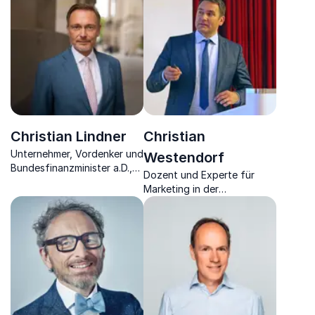
wir in Asien verpassen und
Regierung, Unternehmer &
was das Metaverse wirklich
Visionär.
ist.
Christian Lindner
Christian
Unternehmer, Vordenker und
Westendorf
Bundesfinanzminister a.D.,
Dozent und Experte für
Experte für Wirtschaft,
Marketing in der
Politik und Leadership
Gesundheitsbranche,
Spezialist für Fachkräfte &
Patientengewinnung sowie
Unternehmer.