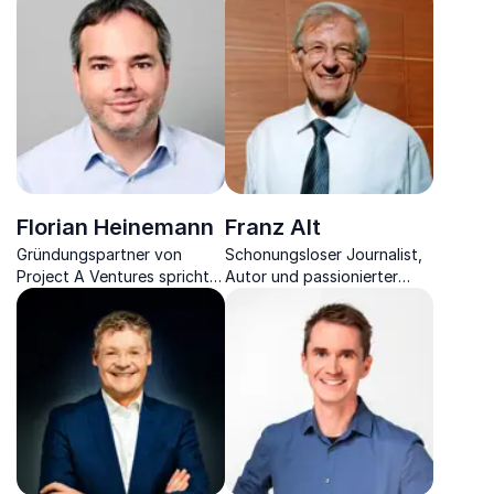
die Zukunft von
Schiedsrichter des Jahres,
Technologie und
Referent zu
Gesellschaft.
Menschenführung & Mut zu
Entscheidungen
Florian Heinemann
Franz Alt
Gründungspartner von
Schonungsloser Journalist,
Project A Ventures spricht
Autor und passionierter
über digitale Investments /
Berater zieht Sie in den
Geschäftsmodelle, CRM und
Bann des Wandels von Klima
Business Intelligence.
und Umwelt.