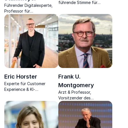
führende Stimme für
Führender Digitalexperte,
Digitale Gesundheit im
Professor für
DACH-Raum.
Wirtschaftsinformatik und
Digital Commerce sowie
Unternehmer.
Eric Horster
Frank U.
Experte für Customer
Montgomery
Experience & KI-
Arzt & Professor,
Transformation und als
Vorsitzender des
mitreißender Redner
Weltärztebundes - gilt als
humorvoll, fundiert & direkt
einer der profiliertesten
Gesundheitsexperten in
Deutschland.