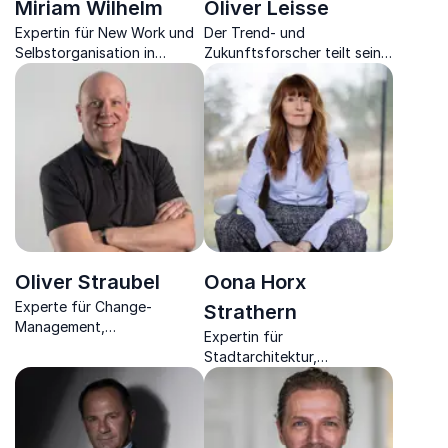
Miriam Wilhelm
Oliver Leisse
Expertin für New Work und
Der Trend- und
Selbstorganisation in
Zukunftsforscher teilt sein
Unternehmen,
Expertenwissen und zeigt
Unternehmerin und
klare Zukunftsvisionen in
Organisationsberaterin.
seinen lebendigen Keynotes
auf.
Oliver Straubel
Oona Horx
Experte für Change-
Strathern
Management,
Expertin für
Digitalisierung,
Stadtarchitektur,
Unternehmenskultur, Team-
Futurologin, Schriftstellerin
Building, Führungskräfte-
und Beraterin.
und Organisations-
Entwicklung