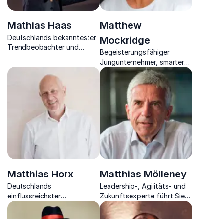
Mathias Haas
Matthew
Deutschlands bekanntester
Mockridge
Trendbeobachter und
Begeisterungsfähiger
Zukunftsbegleiter über die
Jungunternehmer, smarter
Trends von Morgen.
Entrepreneur und Start-Up
Gründer fesselt Sie in seinen
Kick-Ass Vorträgen.
Matthias Horx
Matthias Mölleney
Deutschlands
Leadership-, Agilitäts- und
einflussreichster
Zukunftsexperte führt Sie
Zukunftsforscher, Gründer
und Ihr Unternehmen über
des Zukunftsinstituts und
das Konzept erfolgreicher