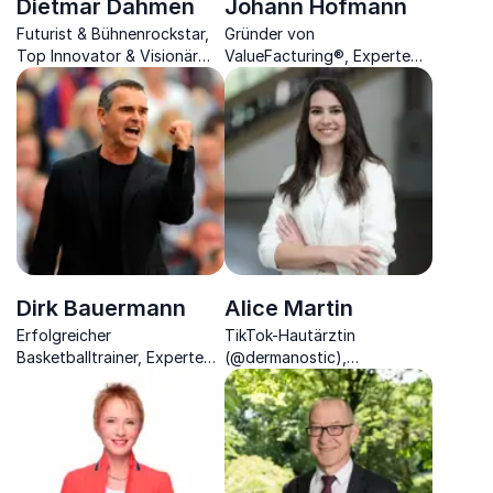
Dietmar Dahmen
Johann Hofmann
Futurist & Bühnenrockstar,
Gründer von
Top Innovator & Visionär
ValueFacturing®, Experte
sowie Autor.
für Digitalisierung &
Industrie 4.0, Autor.
Dirk Bauermann
Alice Martin
Erfolgreicher
TikTok-Hautärztin
Basketballtrainer, Experte
(@dermanostic),
für Leadership,
erfolgreiche Seriengründerin
internationales
und Visionärin über
Teambuilding & Motivation
Gründung im
sowie Autor.
Gesundheitssektor.