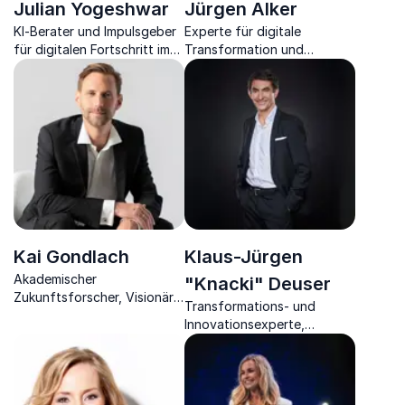
Julian Yogeshwar
Jürgen Alker
KI-Berater und Impulsgeber
Experte für digitale
für digitalen Fortschritt im
Transformation und
Mittelstand
technologiegetriebenes
Wachstum.
Kai Gondlach
Klaus-Jürgen
Akademischer
"Knacki" Deuser
Zukunftsforscher, Visionär
Transformations- und
& Unternehmer bietet
Innovationsexperte,
fundierte Einblicke in
Unternehmer, Moderator &
Zukunftstrends für
Wegbereiter der Deutschen
Unternehmen.
Comedy Stand-up Szene.