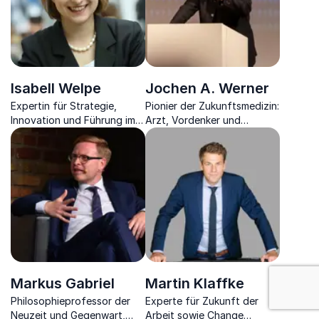
Isabell Welpe
Jochen A. Werner
Expertin für Strategie,
Pionier der Zukunftsmedizin:
Innovation und Führung im
Arzt, Vordenker und
digitalen Zeitalter.
Impulsgeber für die
Gesundheitsstrategie von
morgen
: Digitalisie
Markus Gabriel
Martin Klaffke
Philosophieprofessor der
Experte für Zukunft der
Neuzeit und Gegenwart,
Arbeit sowie Change