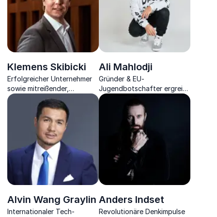
Klemens Skibicki
Ali Mahlodji
Erfolgreicher Unternehmer
Gründer & EU-
sowie mitreißender,
Jugendbotschafter ergreift
humorvoller Vortrags-
mit seiner
Experte für digitale
Lebensgeschichte, die ein
Transformation und
Beispiel für Inklusion für
Leadership.
junge Menschen &
Unternehmen darstellt.
Alvin Wang Graylin
Anders Indset
Internationaler Tech-
Revolutionäre Denkimpulse