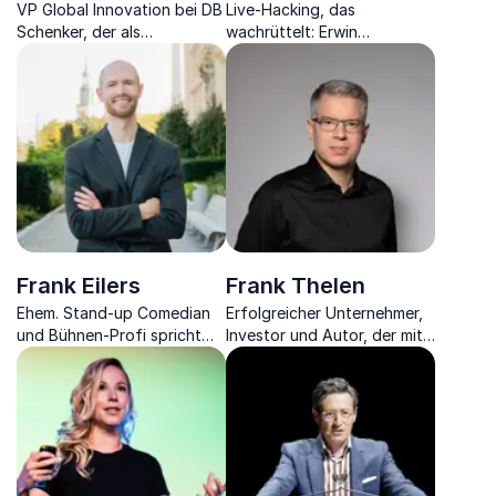
VP Global Innovation bei DB
Live-Hacking, das
Schenker, der als
wachrüttelt: Erwin
Schlüsselfigur in Global
Markowsky zeigt, wie
Ventures & Innovation die
angreifbar unsere digitale
Logistik vorantreibt.
Welt wirklich ist.
Frank Eilers
Frank Thelen
Ehem. Stand-up Comedian
Erfolgreicher Unternehmer,
und Bühnen-Profi spricht
Investor und Autor, der mit
mit viel Humor über
seinen Erfahrungen aus der
Innovation, New Work,
Startup-Welt inspiriert.
Digitalisierung und KI.