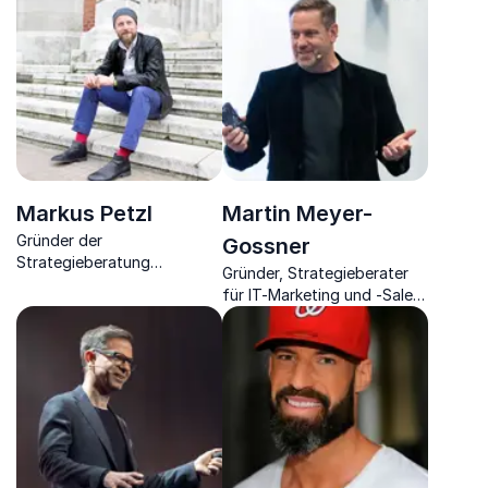
Gründer.
digitale Partizipation &
Bildung spricht zur
politischen Meinungsbildung
& Demokratie
Markus Petzl
Martin Meyer-
Gründer der
Gossner
Strategieberatung
Gründer, Strategieberater
„disruptive – beyond your
für IT-Marketing und -Sales;
strategy“ hinterfragt
Moderator, Keynotes zu
existierende
Customer Experience; ROI,
Geschäftsmodelle und
KI, Digitalisierung sowie
sucht neue Chancen für
Change Adoption.
Unternehmen.