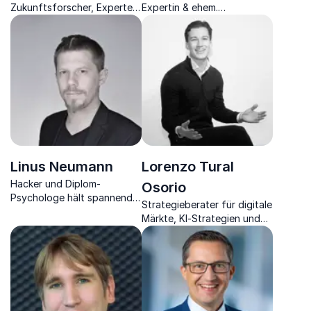
Zukunftsforscher, Experte
Expertin & ehem.
für Energie, Mobilität und
Astronauten-Ausbilderin bei
Smart Networks entführt
der ESA sowie
Sie in die Arbeitswelt von
Unternehmerin.
morgen.
Linus Neumann
Lorenzo Tural
Hacker und Diplom-
Osorio
Psychologe hält spannende
Strategieberater für digitale
Vorträge zu
Märkte, KI-Strategien und
Cybersicherheit, Netzpolitik
klare Entscheidungen in
und Digitalisierung.
komplexen Zeiten