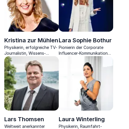
Kristina zur Mühlen
Lara Sophie Bothur
Physikerin, erfolgreiche TV-
Pionierin der Corporate
Journalistin, Wissens-
Influencer-Kommunikation
Entertainerin und
und Stimme für Innovation &
Moderatorin zeigt Ihnen die
Technologie
Chancen der digitalen
Zukunft.
Lars Thomsen
Laura Winterling
Weltweit anerkannter
Physikerin, Raumfahrt-