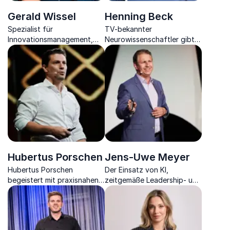
Gerald Wissel
Henning Beck
Spezialist für
TV-bekannter
Innovationsmanagement,
Neurowissenschaftler gibt
Luftfahrt-, Mobilitäts- und
Einblicke in die aktuelle
Tourismusexperte,
Hirnforschung und wie das
Buchautor & Unternehmer.
Gehirn Unternehmen
beeinflusst.
Hubertus Porschen
Jens-Uwe Meyer
Hubertus Porschen
Der Einsatz von KI,
begeistert mit praxisnahen
zeitgemäße Leadership- und
Impulsen zu Künstlicher
Change-Konzepte sind die
Intelligenz, Führung und
Wegbereiter für den Erfolg
Zukunftsfähigkeit im
von Unternehmen in der
Mittelstand.
Zukunft.