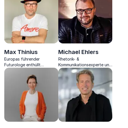
Keynote Speaker.
Führung hinaus.
Max Thinius
Michael Ehlers
Europas führender
Rhetorik- &
Futurologe enthüllt
Kommunikationsexperte und
Zukunftstrends und gibt
Autor macht Digitale
zukunftsweisende
Transformation, Motivation
Perspektiven für Ihr
sowie die Redekunst
Unternehmen.
greifbar.