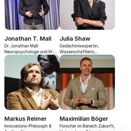
Jonathan T. Mall
Julia Shaw
Dr. Jonathan Mall:
Gedächtnisexpertin,
Neuropsychologe und KI-
Wissenschaftlerin,
Keynote-Speaker für
Psychologin, Gründerin und
DigitalTwins,
Bestsellerautorin zeigt, was
Neuromarketing und KI-
das Gedächtnis alles kann.
Agenten.
Markus Reimer
Maximilian Böger
Innovations-Philosoph &
Forscher im Bereich Zukunft,