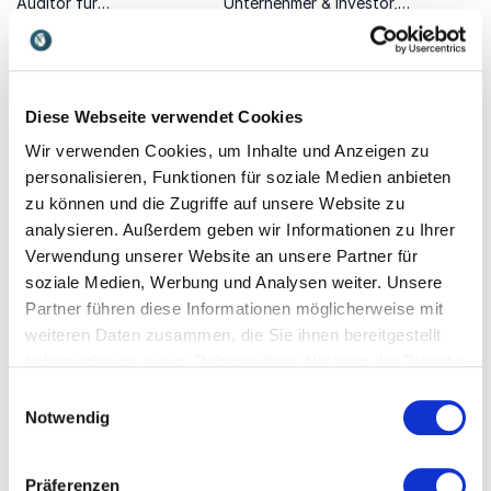
Auditor für
Unternehmer & Investor,
Managementsysteme
Experte für
inspiriert auf humorvolle
Unternehmensführung,
Weise zu innovativem
Innovationen & Tech.
Denken im Unternehmen.
Diese Webseite verwendet Cookies
Wir verwenden Cookies, um Inhalte und Anzeigen zu
personalisieren, Funktionen für soziale Medien anbieten
zu können und die Zugriffe auf unsere Website zu
analysieren. Außerdem geben wir Informationen zu Ihrer
Nicolas Dierks
Simon Walter
Verwendung unserer Website an unsere Partner für
Philosoph, Bestsellerautor
Dr. Simon Walter ist einer
soziale Medien, Werbung und Analysen weiter. Unsere
und Experte für den
der profiliertesten
Partner führen diese Informationen möglicherweise mit
Sozialen Wandel durch die
Strategie- und
weiteren Daten zusammen, die Sie ihnen bereitgestellt
Digitalisierung unserer
Innovationsexperten
haben oder die sie im Rahmen Ihrer Nutzung der Dienste
Gesellschaft.
Europas – Ökonom, Autor,
gesammelt haben.
Berater und Chief Strategy
Einwilligungsauswahl
Officer für Immersive Media
Notwendig
Präferenzen