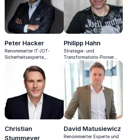
Peter Hacker
Philipp Hahn
Renommierter IT-/OT-
Strategie- und
Sicherheitsexperte,
Transformations-Pionier
Unternehmer und Autor
bietet Einblicke in
schützt Sie vor
Zukunftsthemen wie KI,
Cyberangriffen.
Digitalisierung und Change.
Christian
David Matusiewicz
Renommierter Experte und
Stummeyer