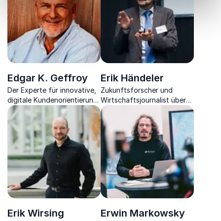
Performance-Leadership
Edgar K. Geffroy
Erik Händeler
Der Experte für innovative,
Zukunftsforscher und
digitale Kundenorientierung
Wirtschaftsjournalist über
brennt für die Möglichkeiten
die Zukunft der Wirtschaft.
der Digitalisierung für
Unternehmen.
Erik Wirsing
Erwin Markowsky