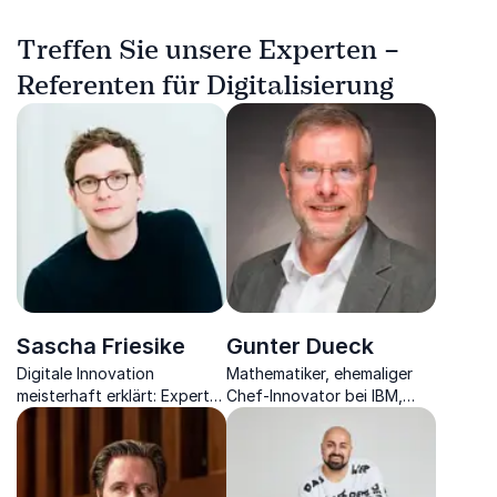
Treffen Sie unsere Experten –
Referenten für Digitalisierung
Sascha Friesike
Gunter Dueck
Digitale Innovation
Mathematiker, ehemaliger
meisterhaft erklärt: Experte
Chef-Innovator bei IBM,
für Digitalisierung, verbindet
Philosoph, Zukunftsdenker
beeindruckend Technologie
und Bestseller-Autor über
mit Mehrwert für
die Zukunft der
Organisationen.
Digitalisierung.