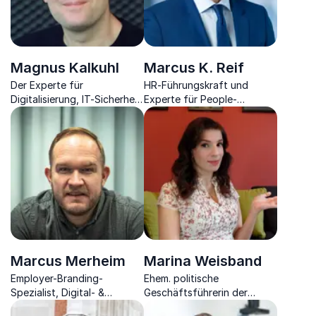
Magnus Kalkuhl
Marcus K. Reif
Der Experte für
HR-Führungskraft und
Digitalisierung, IT-Sicherheit
Experte für People-
und KI bringt Sie
Management zeigt Ihnen
geschmeidig und viel Humor
den positiven Einfluss einer
auf den aktuellsten Stand
modernen Personalarbeit.
der Technik und zeigt Ihnen
die Zukunft.
Marcus Merheim
Marina Weisband
Employer-Branding-
Ehem. politische
Spezialist, Digital- &
Geschäftsführerin der
Medienmanager und
Piratenpartei, Expertin für