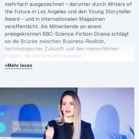
mehrfach ausgezeichnet – darunter durch Writers of
the Future in Los Angeles und den Young Storyteller
Award – und in internationalen Magazinen
veröffentlicht. Als Mitwirkende an einem
preisgekrönten BBC-Science-Fiction-Drama schlägt
sie die Brücke zwischen Business-Realität,
technologischer Zukunft und den menschlichen
Fragen, die Fortschritt begleiten.
+
Mehr lesen
Dr. Elsa Solaris für Ihr Event buchen
Wer Dr. Elsa Solaris bucht, erhält keine abstrakten
Zukunftsszenarien, sondern strategisch relevante
Einblicke mit internationaler Perspektive. Ihre
Vorträge verbinden Erfahrungen aus Venture Capital,
globale Technologietrends und inspirierendes
Storytelling zu einem Format, das Orientierung,
Klarheit und Innovationsenergie schafft. Ob
Leadership-Event, Technologie-Konferenz oder
Strategietagung – Dr. Elsa Solaris liefert visionäre