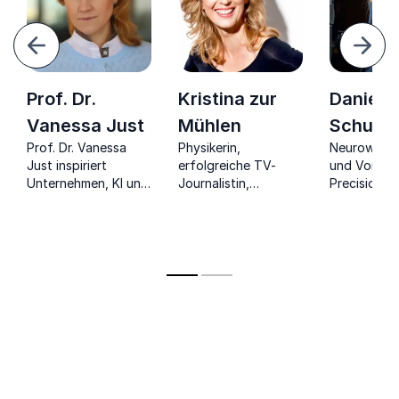
urück
Weite
Prof. Dr.
Kristina zur
Daniela
Vanessa Just
Mühlen
Schuma
Prof. Dr. Vanessa
Physikerin,
Neurowissen
Just inspiriert
erfolgreiche TV-
und Vordenk
tler,
Unternehmen, KI und
Journalistin,
Precision
Digitalisierung
Wissens-
Mental Heal
strategisch
Entertainerin und
einzusetzen und
Moderatorin zeigt
zukunftsfähige
Ihnen die Chancen
Geschäftsmodelle zu
der digitalen
entwickeln.
Zukunft.