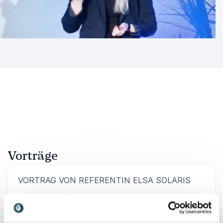
Impulse mit Substanz und zeigt, wie Unternehmen die
Zukunft nicht nur verstehen, sondern aktiv
mitgestalten können.
Mögliche Vortragssprachen sind Deutsch und Englisch.
Die Referentin reist aus der Schweiz an.
Vorträge
:
VORTRAG VON REFERENTIN ELSA SOLARIS
Die Zukunft ist jetzt: Willkommen zur
Bio-Revolution!