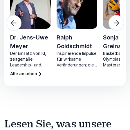
Zurück
Weite
Dr. Jens-Uwe
Ralph
Sonja
k
Meyer
Goldschmidt
Greinach
Der Einsatz von KI,
Inspirierende Impulse
Basketballprof
zeitgemäße
für wirksame
Olympiasieger
Leadership- und
Veränderungen; die
Masterabschlu
Change-Konzepte
Arbeitswelt von
klinischer
Alle ansehen
nd
sind die Wegbereiter
morgen
Psychologie
für den Erfolg von
er
Unternehmen in der
Zukunft.
Lesen Sie, was unsere