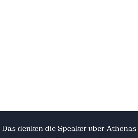
Béatrice Siffert
Promarca Schweizerisc
Markenartikelverban
Athenas
Das denken die Speaker über Athenas