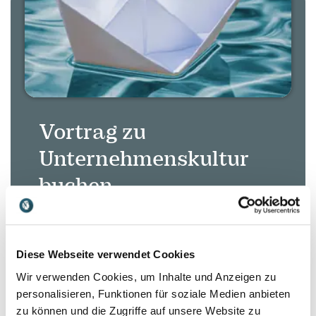
Vortrag zu
Unternehmenskultur
buchen
Eine starke Unternehmenskultur ist
entscheidend für Motivation,
Diese Webseite verwendet Cookies
Zusammenarbeit und langfristigen
Wir verwenden Cookies, um Inhalte und Anzeigen zu
Unternehmenserfolg. Unsere Vorträge
personalisieren, Funktionen für soziale Medien anbieten
: Vortrag zu Unternehmenskultur buchen
Mehr lesen
zum Thema Unternehmenskultur zeigen,
zu können und die Zugriffe auf unsere Website zu