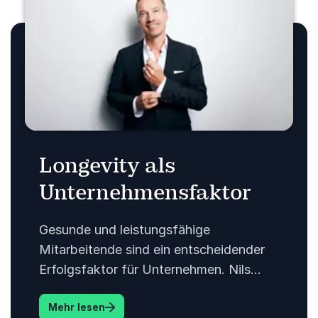
Longevity als
Unternehmensfaktor
Gesunde und leistungsfähige
Mitarbeitende sind ein entscheidender
Erfolgsfaktor für Unternehmen. Nils
Behrens zeigt, warum Longevity
: Longevity als Unternehmensfaktor
Mehr lesen
zunehmend relevant für die Arbeitswelt