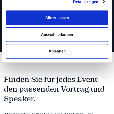
Zum Kontaktformular
Details zeigen
Alle zulassen
Rufen Sie uns an: 0451 – 8118 9100
Auswahl erlauben
Ablehnen
Finden Sie für jedes Event
den passenden Vortrag und
Speaker.