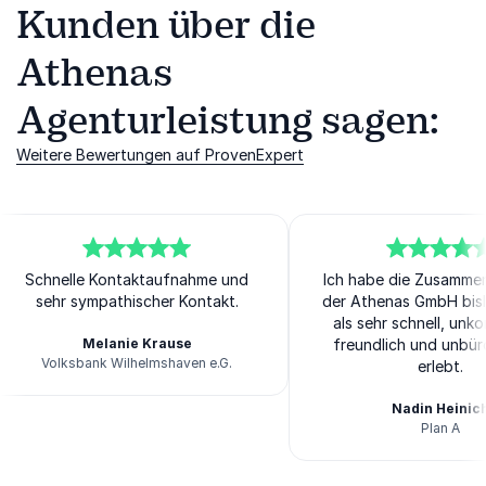
Kunden über die
Athenas
Agenturleistung sagen:
Weitere Bewertungen auf ProvenExpert
5
Ich habe die Zusammenarbeit mit
von
5
5
von
Ich kann Athenas für 
5
der Athenas GmbH bislang immer
Vermittlung von Refer
als sehr schnell, unkompliziert,
weiterempfehlen. Mit M
freundlich und unbürokratisch
Schulz hatte ich einen
erlebt.
kompetenten Ansprechpa
Er hat meine Referenten
Nadin Heinich
zügig abgewickelt un
Plan A
konnten wir den Wun
Athenas
Referenten ziemlich r
buchen.