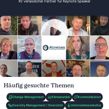
Ihr verlässlicher Partner für Keynote Speaker
Wir bei Athenas glauben an starke Partnerschaften –
und unsere Speaker bestätigen es. Doch verlassen
Sie sich nicht nur auf unser Wort: Hören Sie gerne
selbst, was erfahrene Referenten über die
Zusammenarbeit mit Athenas sagen.
Wiedergabe
Häufig gesuchte Themen
Change Management
Klimawandel
Kommunikation
Diversity Management / Diversität
Unternehmenskultur