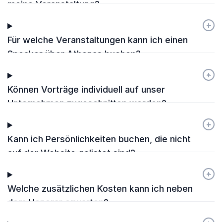
meine Veranstaltung?
+
-
Für welche Veranstaltungen kann ich einen
Speaker über Athenas buchen?
+
-
Können Vorträge individuell auf unser
Unternehmen zugeschnitten werden?
+
-
Kann ich Persönlichkeiten buchen, die nicht
auf der Website gelistet sind?
+
-
Welche zusätzlichen Kosten kann ich neben
dem Honorar erwarten?