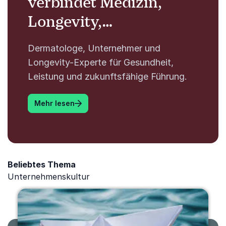
verbindet Medizin,
Longevity,
Unternehmertum und
Dermatologe, Unternehmer und
Leadership zu
Longevity-Experte für Gesundheit,
inspirierenden
Leistung und zukunftsfähige Führung.
Impulsen für
: <p>Dr. med. Felix Bertram verbindet Me
Mehr lesen
nachhaltige
Gesundheit.
Beliebtes Thema
Unternehmenskultur