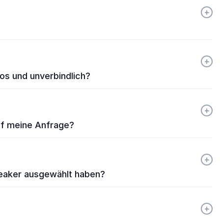
+
-
+
-
os und unverbindlich?
+
-
auf meine Anfrage?
+
-
peaker ausgewählt haben?
+
-