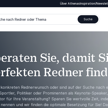
Über Athenas
Inspiration/Newsle
che nach Redner oder Thema
Suche
eraten Sie, damit S
rfekten Redner fin
 konkreten Rednerwunsch oder sind auf der Suche nach 
portler, Politiker oder Prominenten als Keynote-Speaker
or für Ihre Veranstaltung? Sparen Sie wertvolle Zeit, inde
ennen und wir finden die optimale Besetzung für Sie! Dab