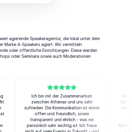
weit agierende Speakeragentur, die lokal unter dem
r Marke A-Speakers agiert. Wir vermitteln
de oder öffentliche Einrichtungen. Diese werden
shops oder Seminare sowie auch Moderationen
ng
5
von
Ich bin mit der Zusammenarbeit
5
5
vo
Wir h
it
zwischen Athenas und uns sehr
der C
r
zufrieden. Die Kommunikation ist immer
zieml
hat
offen und freundlich, sowie
R
transparent und ehrlich - was mir
en
persönlich sehr wichtig ist. Ich freue
Reakti
h
mich auf viele Events in Zukunft - und
ich