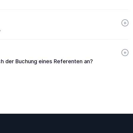
+
-
?
+
-
ch der Buchung eines Referenten an?