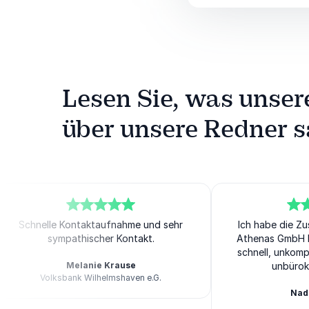
Lesen Sie, was unse
über unsere Redner 
5
von
Schnelle Kontaktaufnahme und sehr
5
5
Ich habe die Z
von
5
sympathischer Kontakt.
Athenas GmbH b
schnell, unkompl
Melanie Krause
unbürokr
Volksbank Wilhelmshaven e.G.
Athenas
Nad