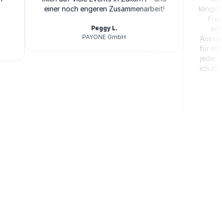
einer noch engeren Zusammenarbeit!
klinge
Freu
Peggy L.
ent
PAYONE GmbH
Auswah
Athenas
für mi
jeder 
ich in
Athen