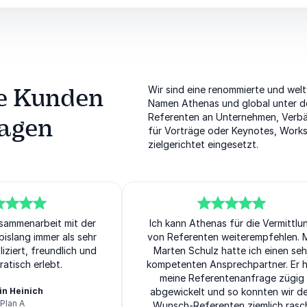
re Kunden
Wir sind eine renommierte und welt
Namen Athenas und global unter de
Referenten an Unternehmen, Verbän
sagen
für
Vorträge oder Keynotes, Work
zielgerichtet eingesetzt.
usammenarbeit mit der
5
Ich kann Athenas für die Vermittlu
von
5
islang immer als sehr
von Referenten weiterempfehlen. M
iziert, freundlich und
Marten Schulz hatte ich einen seh
atisch erlebt.
kompetenten Ansprechpartner. Er 
meine Referentenanfrage zügig
in Heinich
abgewickelt und so konnten wir d
Plan A
Wunsch-Referenten ziemlich rasc