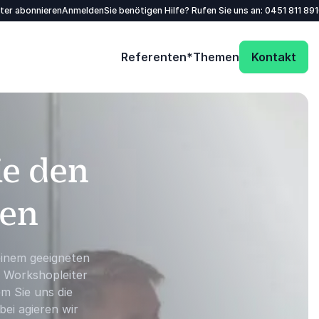
tter abonnieren
Anmelden
Sie benötigen Hilfe? Rufen Sie uns an:
0451 811 89
Referenten*
Themen
Kontakt
ie den
den
einem geeigneten
, Workshopleiter
m Sie uns die
ei agieren wir