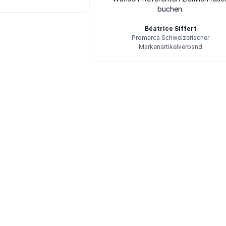
buchen.
Béatrice Siffert
Promarca Schweizerischer
Markenartikelverband
Athenas