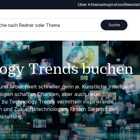
Über Athenas
Inspiration/Newsle
che nach Redner oder Thema
Suche
logy Trends buchen
d Arbeitswelt schneller denn je. Künstliche Intelligenz,
ologien schaffen Chancen, aber auch neue
u Technology Trends vermitteln inspirierende
en und Zukunftstechnologien. Finden Sie jetzt den
staltung.