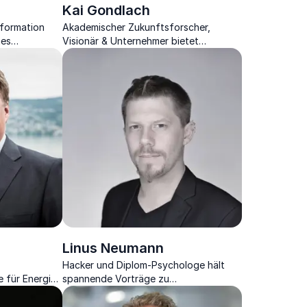
Kai Gondlach
sformation
Akademischer Zukunftsforscher,
nes
Visionär & Unternehmer bietet
fundierte Einblicke in Zukunftstrends
für Unternehmen.
Linus Neumann
Hacker und Diplom-Psychologe hält
 für Energie,
spannende Vorträge zu
orks entführt
Cybersicherheit, Netzpolitik und
n morgen.
Digitalisierung.