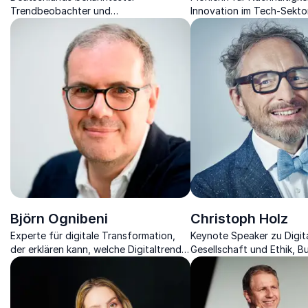
Trendbeobachter und
Innovation im Tech-Sektor
Zukunftsbegleiter über die Trends von
näher, wie Sie Ihr Untern
Morgen.
Zukunft rüsten.
Björn Ognibeni
Christoph Holz
Experte für digitale Transformation,
Keynote Speaker zu Digita
der erklären kann, welche Digitaltrends
Gesellschaft und Ethik, B
wir in Asien verpassen und was das
Podcaster, Silicon-Valley
Metaverse wirklich ist.
Rocket Scientist, Nerd & 
Gründer.