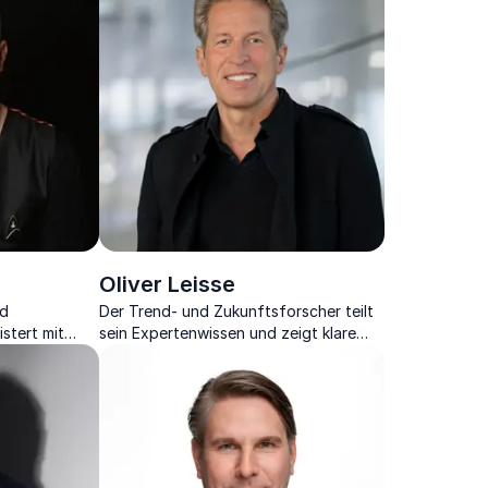
Oliver Leisse
nd
Der Trend- und Zukunftsforscher teilt
stert mit
sein Expertenwissen und zeigt klare
n
Zukunftsvisionen in seinen lebendigen
nternehmen.
Keynotes auf.