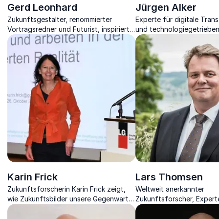
Gerd Leonhard
Jürgen Alker
Zukunftsgestalter, renommierter
Experte für digitale Tran
Vortragsredner und Futurist, inspiriert
und technologiegetriebe
zu nachhaltigem Wandel und
Wachstum.
humanzentrierter Technologie.
Karin Frick
Lars Thomsen
Zukunftsforscherin Karin Frick zeigt,
Weltweit anerkannter
wie Zukunftsbilder unsere Gegenwart
Zukunftsforscher, Experte
formen – faktenreich, klug und mit über
Mobilität und Smart Netw
30 Jahren Forschungserfahrung.
Sie in die Arbeitswelt vo