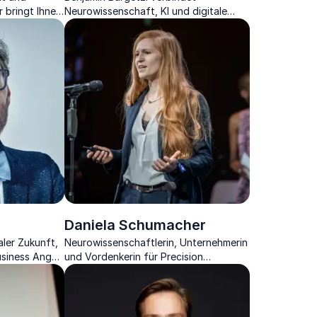
 bringt Ihnen
Neurowissenschaft, KI und digitale
ehmen für die
Transformation zu praxisnahen
Strategien für Unternehmen und
Führungskräfte weltweit.
Daniela Schumacher
ler Zukunft,
Neurowissenschaftlerin, Unternehmerin
usiness Angel,
und Vordenkerin für Precision
-Entrepreneur,
Mental Health
Start-up-