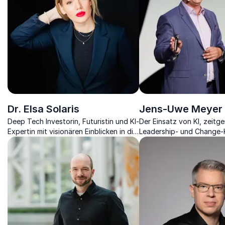
Dr. Elsa Solaris
Jens-Uwe Meyer
Deep Tech Investorin, Futuristin und KI-
Der Einsatz von KI, zeitg
Expertin mit visionären Einblicken in die
Leadership- und Change
Zukunft von Technologie und
sind die Wegbereiter für 
Gesellschaft.
von Unternehmen in der Z