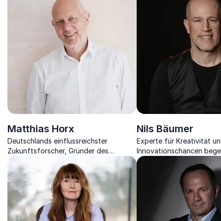
Matthias Horx
Nils Bäumer
Deutschlands einflussreichster
Experte für Kreativität u
Zukunftsforscher, Gründer des
Innovationschancen begei
Zukunftsinstituts und Keynote Speaker.
Taktiken der erfolgreiche
Potenzialerkennung im U