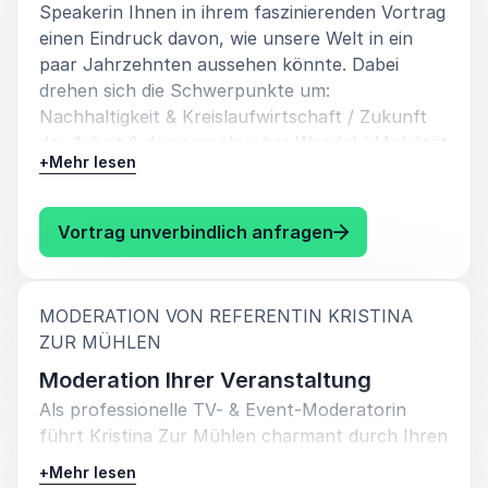
Speakerin Ihnen in ihrem faszinierenden Vortrag
einen Eindruck davon, wie unsere Welt in ein
paar Jahrzehnten aussehen könnte. Dabei
drehen sich die Schwerpunkte um:
Nachhaltigkeit & Kreislaufwirtschaft / Zukunft
der Arbeit & demographischer Wandel / Mobilität
+
Mehr lesen
der Zukunft (ÖPNV, Rad, Sharing) /
Energiewirtschaft / Bauwirtschaft &
Stadtentwicklung / Digitalisierung /
: Kristina zur Mü
Vortrag unverbindlich anfragen
Landwirtschaft
MODERATION VON REFERENTIN KRISTINA
:
ZUR MÜHLEN
Moderation Ihrer Veranstaltung
Als professionelle TV- & Event-Moderatorin
führt Kristina Zur Mühlen charmant durch Ihren
Event. Unabhängig vom Anlass und der
+
Mehr lesen
Zielgruppe prägt die Moderatorin nachhaltig Ihre