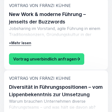
:
VORTRAG VON FRÄNZI KÜHNE
New Work & moderne Führung –
jenseits der Buzzwords
Jobsharing im Vorstand, agile Führung in einem
Traditionskonzern, Gründungskultur in der
Konzernwelt: Fränzi Kühne hat moderne
+
Mehr lesen
Arbeitsmodelle nicht nur theoretisch
durchdacht, sondern selbst gelebt. Sie spricht
über die Realität von New Work, was
: Fränzi Kühne N
Vortrag unverbindlich anfragen
funktioniert, was nicht – und warum echte
Veränderung immer bei der Führung anfängt.
:
VORTRAG VON FRÄNZI KÜHNE
Diversität in Führungspositionen – vom
Lippenbekenntnis zur Umsetzung
Warum brauchen Unternehmen diverse
Führungsteams – und was hält sie davon ab?