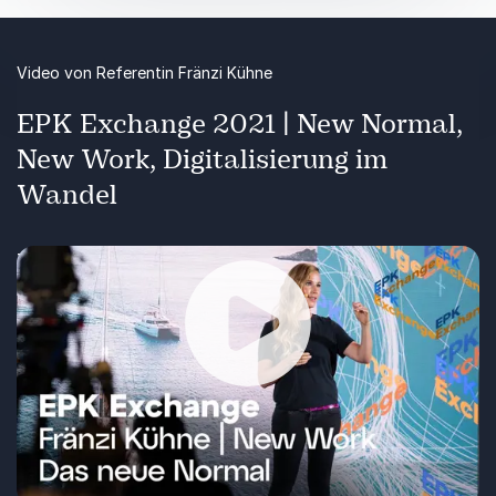
Video von Referentin Fränzi Kühne
EPK Exchange 2021 | New Normal,
New Work, Digitalisierung im
Wandel
Teilen, was man weiß: Referentin Fränzi Kühne
spricht über Digital Leadership, Change-
Management, Unternehmensorganisation und -
kultur, Potenziale des Digitalen Wandels für
Unternehmen und Marken, New Work und
Wiedergabe
Unternehmensgründung – und immer wieder und
immer auch über Teilhabe, Diversität und
Gerechtigkeit. Wie entsteht Innovation? Was