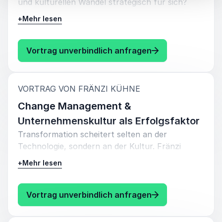
und kulturellen Wandel strategisch für sich?
Fränzi Kühne zeigt anhand konkreter Beispiele
+
Mehr lesen
aus ihrer Arbeit als Gründerin, CDO und
Beraterin, wie Organisationen digitale
Innovationen – von KI über Big Data bis hin zu
: Fränzi Kühne Di
Vortrag unverbindlich anfragen
neuen Plattformen – nicht nur implementieren,
sondern als echten Wettbewerbsvorteil nutzen.
:
VORTRAG VON FRÄNZI KÜHNE
Change Management &
Unternehmenskultur als Erfolgsfaktor
Transformation scheitert selten an der
Technologie, sondern an der Kultur. Fränzi
Kühne spricht darüber, wie Unternehmen den
+
Mehr lesen
Wandel von innen heraus gestalten: durch
starke Beziehungen, klare Werte und den Mut,
gewachsene Strukturen zu hinterfragen. Im
: Fränzi Kühne C
Vortrag unverbindlich anfragen
Fokus steht das Zusammenspiel von Menschen,
Projekten und Organisationsstrukturen.