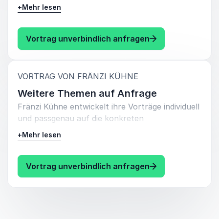
Fränzi Kühne verbindet ihre persönliche
+
Mehr lesen
Erfahrung als eine der jüngsten
Aufsichtsrätinnen Deutschlands mit den
Erkenntnissen ihrer Arbeit bei der AllBright
: Fränzi Kühne Di
Vortrag unverbindlich anfragen
Stiftung. Sie liefert keine Appelle, sondern
konkrete Ansätze für strukturelle Veränderung.
:
VORTRAG VON FRÄNZI KÜHNE
Weitere Themen auf Anfrage
Fränzi Kühne entwickelt ihre Vorträge individuell
und passgenau auf die konkreten
Herausforderungen Ihres Unternehmens oder
+
Mehr lesen
Ihrer Veranstaltung. Dabei berücksichtigt sie
sowohl Branche, Zielgruppe als auch
strategische Fragestellungen, um maximale
: Fränzi Kühne W
Vortrag unverbindlich anfragen
Relevanz zu schaffen. Sprechen Sie uns gerne
an – gemeinsam identifizieren wir die passenden
Inhalte und gestalten ein Thema, das echten
Mehrwert liefert und nachhaltig wirkt.