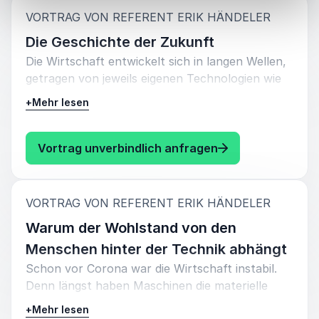
:
VORTRAG VON REFERENT ERIK HÄNDELER
Die Geschichte der Zukunft
Die Wirtschaft entwickelt sich in langen Wellen,
getragen von jeweils eigenen Technologien wie
Eisenbahn, elektrischer Strom oder zuletzt der
+
Mehr lesen
Computer.
Schwere Wirtschaftskrisen folgen, wenn sie sich
: Erik Händeler D
Vortrag unverbindlich anfragen
weitestgehend ausgebreitet haben. Es geht
wieder aufwärts, wenn die nächste Stufe des
Wohlstandes erschlossen wird.
:
VORTRAG VON REFERENT ERIK HÄNDELER
In den vergangenen 200 Jahren
Warum der Wohlstand von den
Industriegeschichte ging es dabei immer um
Menschen hinter der Technik abhängt
materielle Verbesserungen. Doch jetzt in der
Schon vor Corona war die Wirtschaft instabil.
Wissensgesellschaft hängt die Produktivität
Denn längst haben Maschinen die materielle
erstmals von den Menschen hinter der Technik
Arbeit übernommen und Computer/KI die
ab, sagt Erik Händeler: Von der Fähigkeit zur
+
Mehr lesen