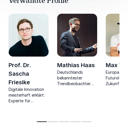
Verwandte Profile
Prof. Dr.
Mathias Haas
Max Thi
Deutschlands
Europas fü
Sascha
bekanntester
Futurologe 
Friesike
Trendbeobachter
Zukunftstr
Digitale Innovation
und
gibt
meisterhaft erklärt:
Zukunftsbegleiter
zukunftswe
Experte für
über die Trends von
Perspektiven
Digitalisierung,
Morgen.
Unternehme
verbindet
beeindruckend
Technologie mit