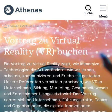
Suche
Menü
Themen
Virtual Reality / VR
Zurück zur Startseite
Vortrag zu Virtual
Reality (VR) buchen
Ein Vortrag zu Virtual Reality zeigt, wie immersive
Technologien die Art verändern, wie wir lernen,
arbeiten, kommunizieren und Erlebnisse gestalten.
Unsere Referenten vermitteln praxisnah, wie VR in
Unternehmen, Bildung, Marketing, Gesundheitswesen
und Entertainment eingesetzt wird. Der Vortrag
richtet sich an Unternehmen, Führungskräfte, Teams
und Organisationen, die digitale Innovationen
verstehen und zukunftsorientiert einsetzen möchten.