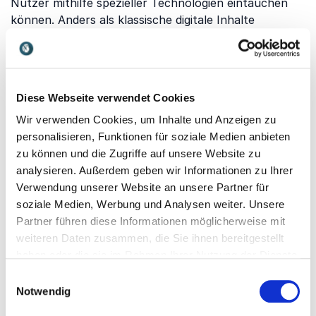
Nutzer mithilfe spezieller Technologien eintauchen
können. Anders als klassische digitale Inhalte
ermöglicht VR ein interaktives Erlebnis, das reale
Situationen simuliert oder völlig neue Welten
erschafft. Die Technologie wird heute nicht nur im
Gaming eingesetzt, sondern auch in Bereichen wie
Diese Webseite verwendet Cookies
Weiterbildung, Medizin, Architektur, Industrie,
Wir verwenden Cookies, um Inhalte und Anzeigen zu
Marketing und Führungskräfteentwicklung.
personalisieren, Funktionen für soziale Medien anbieten
Unternehmen nutzen VR beispielsweise für
zu können und die Zugriffe auf unsere Website zu
Simulationen, virtuelle Trainings oder innovative
analysieren. Außerdem geben wir Informationen zu Ihrer
Kundenerlebnisse. Dadurch gewinnt die Technologie
Verwendung unserer Website an unsere Partner für
zunehmend an Bedeutung, weil sie Lernen
soziale Medien, Werbung und Analysen weiter. Unsere
emotionaler, Kommunikation interaktiver und
Partner führen diese Informationen möglicherweise mit
Prozesse effizienter machen kann.
weiteren Daten zusammen, die Sie ihnen bereitgestellt
haben oder die sie im Rahmen Ihrer Nutzung der Dienste
gesammelt haben.
Welche Themen behandelt
Einwilligungsauswahl
Notwendig
unser Vortrag zu Virtual