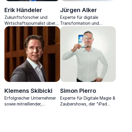
Erik Händeler
Jürgen Alker
Zukunftsforscher und
Experte für digitale
Wirtschaftsjournalist über
Transformation und
die Zukunft der Wirtschaft.
technologiegetriebenes
Wachstum.
Klemens Skibicki
Simon Pierro
Erfolgreicher Unternehmer
Experte für Digitale Magie &
sowie mitreißender,
Zaubershows, der "iPad
humorvoller Vortrags-
Zauberer", Spezialist für
Experte für digitale
Kreativität & disruptiven
Transformation und
Mind-Reset.
Leadership.