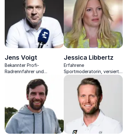
persönlichen Everests.
Körpersprache.
Jens Voigt
Jessica Libbertz
Bekannter Profi-
Erfahrene
Radrennfahrer und
Sportmoderatorin, versierte
erfolgreicher Teilnehmer der
Journalistin und
Tour de France, treibt
inspirierende Autorin – Ihr
Unternehmen mit seinem
Schlüssel zu
Vortrag zu
interdisziplinärer
Spitzenleistungen an.
Sportexpertise für Ihr
Unternehmen.