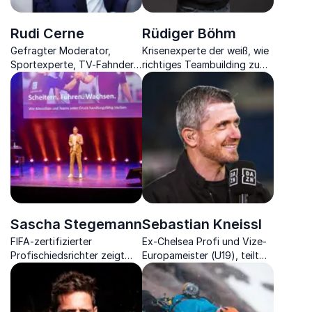
Rudi Cerne
Rüdiger Böhm
Gefragter Moderator,
Krisenexperte der weiß, wie
Sportexperte, TV-Fahnder
richtiges Teambuilding zu
und Journalist.
Erfolg führt und wie man
sich optimal auf
Veränderungen einstellt.
Sascha Stegemann
Sebastian Kneissl
FIFA-zertifizierter
Ex-Chelsea Profi und Vize-
Profischiedsrichter zeigt
Europameister (U19), teilt
Ihnen Erfolgsstrategien und
seine Geheimnisse für
erklärt, was für ein
nachhaltigen Erfolg.
effektives
Krisenmanagement nötig ist.