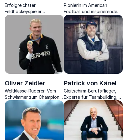
Erfolgreichster
Pionierin im American
Feldhockeyspieler
Football und inspirierende
Deutschlands sowie
Speakerin
Olympiasieger zieht
Parallelen zwischen Sport
und Wirtschaft.
Oliver Zeidler
Patrick von Känel
Weltklasse-Ruderer: Vom
Gleitschirm-Berufsflieger,
Schwimmer zum Champion
Experte für Teambuilding,
auf dem Wasser.
Fehlerkultur und
Risikomanagement.