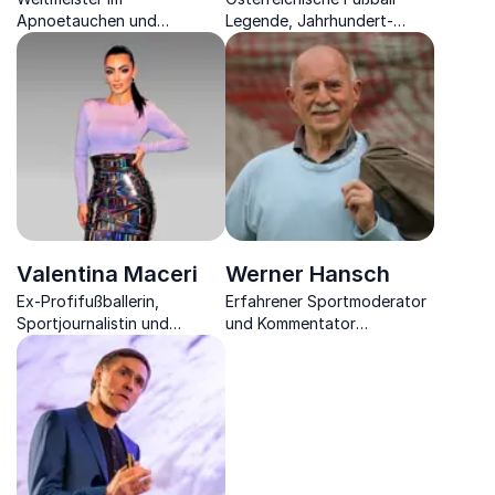
Apnoetauchen und
Legende, Jahrhundert-
Motivationstrainer.
Torschütze & mehrfacher
Entdecken Sie seine
Meister Österreichs, Trainer
Geheimnisse für
und Unternehmer über
Spitzenleistungen unter
Motivation im Sport und in
Druck und wie man mentale
der Geschäftswelt.
Stärke erreicht.
Valentina Maceri
Werner Hansch
Ex-Profifußballerin,
Erfahrener Sportmoderator
Sportjournalistin und
und Kommentator
Moderatorin erklärt, wie Sie
beleuchtet Chancen und
mit Weiblichkeit in einer
Risiken der Fußballbranche.
Männerdomäne punkten.