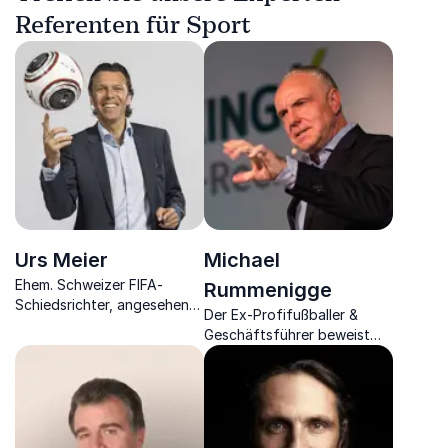
Referenten für Sport
Urs Meier
Michael
Ehem. Schweizer FIFA-
Rummenigge
Schiedsrichter, angesehener
Der Ex-Profifußballer &
ZDF-Fußballexperte und
Geschäftsführer beweist
Unternehmer macht
die Wichtigkeit des
Entscheidungen trainierbar.
Menschen bei privatem
sowie professionellem
Erfolg.