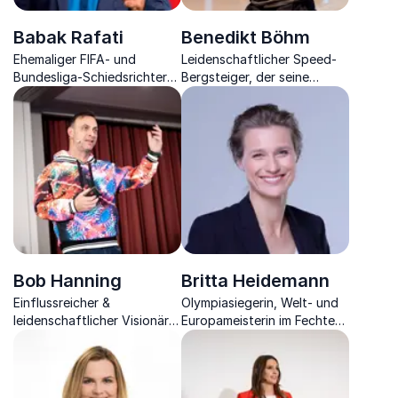
Babak Rafati
Benedikt Böhm
Ehemaliger FIFA- und
Leidenschaftlicher Speed-
Bundesliga-Schiedsrichter
Bergsteiger, der seine
teilt persönliche Einblicke
Learnings aus der extremen
und Strategien zur
Alpinwelt auf Wirtschaft
Überwindung von
und Management überträgt.
Depressionen und Burnout.
Bob Hanning
Britta Heidemann
Einflussreicher &
Olympiasiegerin, Welt- und
leidenschaftlicher Visionär
Europameisterin im Fechten
im Spitzensport,
& diplomierte China-Expertin
Unternehmensentwickler,
zeigt, wie sich Gegensätze
TV-Experte und Autor
anziehen und Erfolg
versprechen.