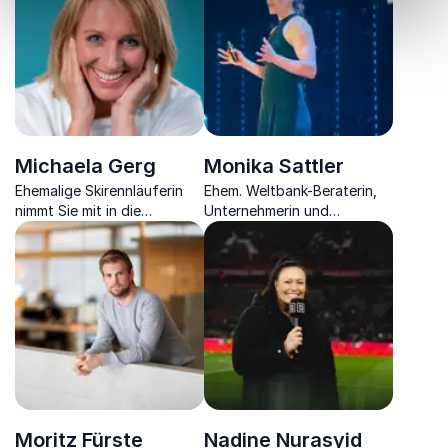
Michaela Gerg
Monika Sattler
Ehemalige Skirennläuferin
Ehem. Weltbank-Beraterin,
nimmt Sie mit in die
Unternehmerin und
aufregende Welt des
zweifache
Profisports und macht Mut
Radrekordhalterin über
dazu, niemals aufzugeben.
Entscheidungen, Umsetzung
unter Druck und nachhaltige
Leistung.
Moritz Fürste
Nadine Nurasyid