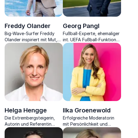
Freddy Olander
Georg Pangl
Big-Wave-Surfer Freddy
Fußball-Experte, ehemaliger
Olander inspiriert mit Mut,
int. UEFA Fußball-Funktionär,
Fokus und echten
Unternehmer und Autor
Grenzerfahrungen aus
über Machtmissbrauch im
Nazaré.
Fußball.
Helga Hengge
Ilka Groenewold
Die Extrembergsteigerin,
Erfolgreiche Moderatorin
Autorin und Referentin
mit Persönlichkeit und
ergreift Sie mit ihren
Charisma, Sportlerin und
Vorträgen im Erklimmen Ihres
Coach für Rhetorik und