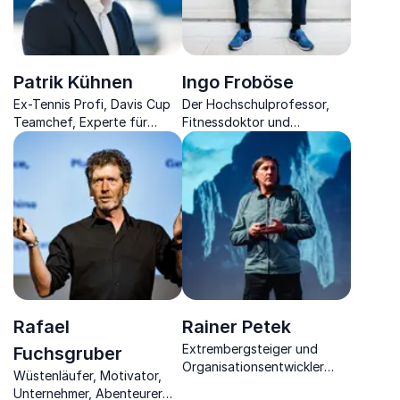
Patrik Kühnen
Ingo Froböse
Ex-Tennis Profi, Davis Cup
Der Hochschulprofessor,
Teamchef, Experte für
Fitnessdoktor und
High- und Team-
Gesundheits-Experte
Performance &
überzeugt mit seiner
Teambuilding sowie
Leidenschaft und Expertise.
Zertifizierter Health Coach.
Rafael
Rainer Petek
Extrembergsteiger und
Fuchsgruber
Organisationsentwickler
Wüstenläufer, Motivator,
begeistert mit
Unternehmer, Abenteurer