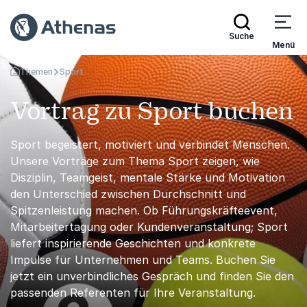
Suche
Menü
Themen
Sport
Zurück zur Startseite
Vortrag zu Sport buchen
Sport begeistert, motiviert und verbindet Menschen.
Unsere Vorträge zum Thema Sport zeigen, wie
Disziplin, Teamgeist, mentale Stärke und Motivation
den Unterschied zwischen Durchschnitt und
Spitzenleistung machen. Ob Führungskräfteevent,
Mitarbeitertagung oder Kundenveranstaltung; Sport
liefert inspirierende Geschichten und konkrete
Impulse für Unternehmen und Teams. Buchen Sie
jetzt ein unverbindliches Gespräch und finden Sie den
passenden Referenten für Ihre Veranstaltung.