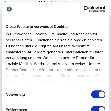
Siegerin, Ausnahmeathletin,
& Fußballlegende gibt
Expertin für Resilienz,
Einblicke in Teambuilding,
Persönlichkeitsentwicklung,
Motivation & Führung.
Motivation & Mindset.
Diese Webseite verwendet Cookies
Wir verwenden Cookies, um Inhalte und Anzeigen zu
personalisieren, Funktionen für soziale Medien anbieten
zu können und die Zugriffe auf unsere Website zu
analysieren. Außerdem geben wir Informationen zu Ihrer
Verwendung unserer Website an unsere Partner für
Lukas Irmler
Marcell Jansen
soziale Medien, Werbung und Analysen weiter. Unsere
Extremsportler, Slackliner &
Der Ex-Profifußballer,
Partner führen diese Informationen möglicherweise mit
Motivator spricht mit
Unternehmer und Präsident
persönlichen Anekdoten
des HSV diskutiert Themen
weiteren Daten zusammen, die Sie ihnen bereitgestellt
über Risikofreude und wie
seiner sportlichen sowie
haben oder die sie im Rahmen Ihrer Nutzung der Dienste
Ängste überwunden werden
unternehmerischen
gesammelt haben.
Einwilligungsauswahl
können.
Engagements.
Notwendig
Präferenzen