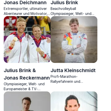
Jonas Deichmann
Julius Brink
Extremsportler, ultimativer
Beachvolleyball
Abenteurer und Motivator,
Olympiasieger, Welt- und
der Organisationen dabei
Europameister über
hilft, ihre Grenzen zu
Niederlagen und Teamstärke
überwinden und ihre Träume
sowie deren Einfluss auf
zu verwirklichen.
Ihren Unternehmenserfolg.
Julius Brink &
Jutta Kleinschmidt
Profi-Marathon-
Jonas Reckermann
Rallyefahrerin und
Olympiasieger, Welt- und
Gewinnerin der Rallye Paris-
Europameister & TV-
Dakar 2001 ermutigt dazu,
Moderatoren über ihren
Herausforderung
Erfolg und Motivation.
anzusteuern.