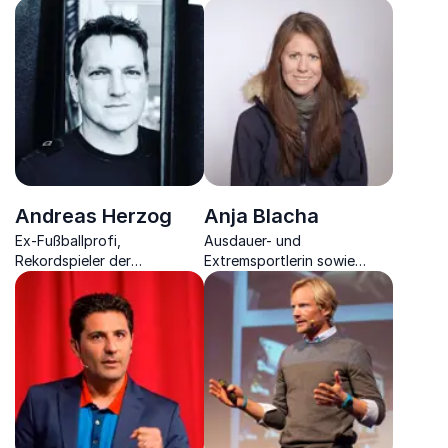
Profitorhüterin zeigt, wie
Weltklasse-Torhüterin und
man mit Druck umgeht und
TV-Expertin über
teilt einzigartige Einblicke
Chancengleichheit und
ins Teamgefüge,
Willenskraft.
Andreas Herzog
Anja Blacha
Ex-Fußballprofi,
Ausdauer- und
Rekordspieler der
Extremsportlerin sowie
österreichischen
Weltrekordhalterin, hat die
Nationalmannschaft, Trainer
höchsten Gipfel der Welt
sowie Autor über Fußball
bezwungen.
und Erkenntnisse für das
Management.