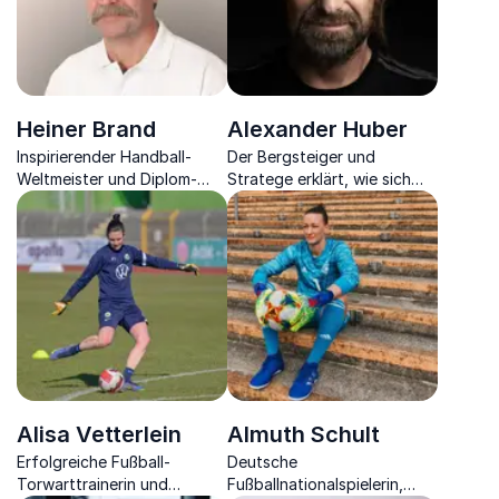
Heiner Brand
Alexander Huber
Inspirierender Handball-
Der Bergsteiger und
Weltmeister und Diplom-
Stratege erklärt, wie sich
Kaufmann: Ein Meister des
Taktiken des Bergsteigens
Erfolgs in Sport und
auf das Management
Wirtschaft.
übertragen lassen.
Alisa Vetterlein
Almuth Schult
Erfolgreiche Fußball-
Deutsche
Torwarttrainerin und
Fußballnationalspielerin,