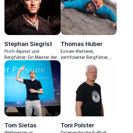
Stephan Siegrist
Thomas Huber
Profi-Alpinist und
Extrem-Kletterer,
Bergführer: Ein Meister der
zertifizierter Bergführer,
Entscheidungsfindung im
bayrischer Filmpreisträger,
Labyrinth der
Autor.
Herausforderungen.
Tom Sietas
Toni Polster
Weltmeister im
Österreichische Fußball