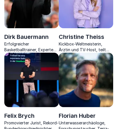
Dirk Bauermann
Christine Theiss
Erfolgreicher
Kickbox-Weltmeisterin,
Basketballtrainer, Experte
Ärztin und TV-Host, teilt
für Leadership,
Erfolgsgeheimnisse für
internationales
Spitzenleistung in Sport und
Teambuilding & Motivation
Business.
sowie Autor.
Felix Brych
Florian Huber
Promovierter Jurist, Rekord-
Unterwasserarchäologe,
Bundesligaschiedsrichter, 2x
Forschungstaucher, Terra-