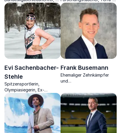
Welt-Schiedsrichter, 6x dt.
X-Moderator und Autor
Schiedsrichter des Jahres,
über Performance in der
Referent zu
Naturwissenschaft.
Menschenführung & Mut zu
Entscheidungen
Evi Sachenbacher-
Frank Busemann
Ehemaliger Zehnkämpfer
Stehle
und
Spitzensportlerin,
Olympiamedaillengewinner
Olympiasiegerin, Ex-
zeigt, wie Sport und dessen
Langläuferin und
Erfolgsprinzipien Nutzen
Ernährungsexpertin zeigt,
bringen.
wie man mit der richtigen
Ernährung
Spitzenleistungen erreicht.