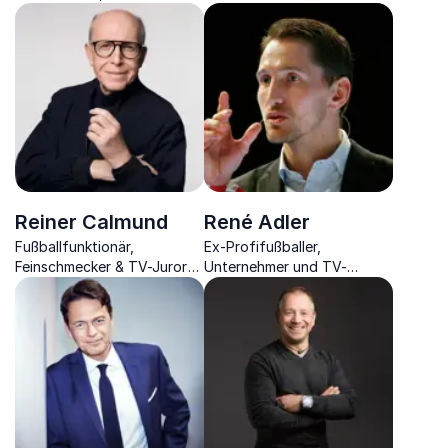
grundlegenden Parallelen
und Autor vereint
zwischen Bergsteigern und
Leidenschaft mit Beruf.
aufstrebenden
Unternehmen.
Reiner Calmund
René Adler
Fußballfunktionär,
Ex-Profifußballer,
Feinschmecker & TV-Juror
Unternehmer und TV-
teilt mit Ihnen seine
Experte darüber, was die
einzigartigen Erfahrungen
Wirtschaft vom Profisport
aus Profisport und
lernen kann.
Wirtschaft.