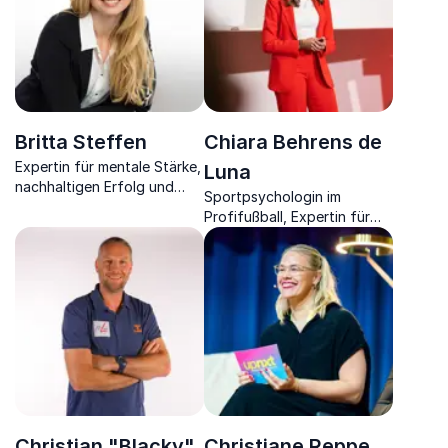
Britta Steffen
Chiara Behrens de
Expertin für mentale Stärke,
Luna
nachhaltigen Erfolg und
Sportpsychologin im
globale Verantwortung.
Profifußball, Expertin für
mentale Stärke und
Teamdynamik
Christian "Blacky"
Christiane Reppe