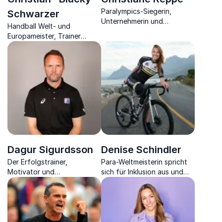
Paralympics-Siegerin,
Schwarzer
Unternehmerin und
Handball Welt- und
Speakerin über Motivation,
Europameister, Trainer
Inklusion und Wandel
sowie Unternehmer über
Motivation und langfristigen
Erfolg.
Dagur Sigurdsson
Denise Schindler
Der Erfolgstrainer,
Para-Weltmeisterin spricht
Motivator und
sich für Inklusion aus und
Europameister beweist ein
motiviert mit ihrer
goldenes Händchen im
inspirierenden Erfolgs- und
Sport sowie als
Lebensgeschichte
Unternehmer.
Menschen, ihre Ziele zu
erreichen.