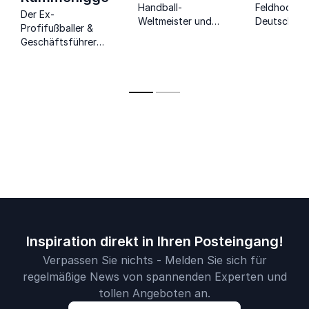
Handball-
Feldhockeys
Der Ex-
Weltmeister und
Deutschlan
Profifußballer &
Diplom-Kaufmann:
Olympiasieg
Geschäftsführer
ler,
Ein Meister des
Parallelen 
beweist die
Erfolgs in Sport und
Sport und
Wichtigkeit des
Wirtschaft.
Wirtschaft.
Menschen bei
privatem sowie
professionellem
Erfolg.
Inspiration direkt in Ihren Posteingang!
Verpassen Sie nichts - Melden Sie sich für
regelmäßige News von spannenden Experten und
tollen Angeboten an.