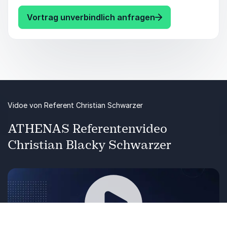
motiviert ist bzw. wird, ist unlängst bekannt.
Aber wie kann man sich motivieren und vor
: Christian "Black
Vortrag unverbindlich anfragen
allem wie hält man die sogeneannte instrinsische
Motivation, wenn es nicht so gut läuft? "Blacky"
Schwarzer kennt das zugenüge und gibt tiefe
Einblicke in die Psychlologie des Menschen und
zeigt auf, inwieweit Motivation von aussen
wirksam sein kann.
Vidoe von Referent Christian Schwarzer
ATHENAS Referentenvideo
Christian Blacky Schwarzer