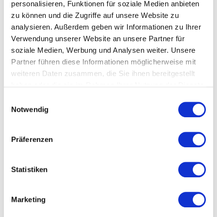
personalisieren, Funktionen für soziale Medien anbieten
zu können und die Zugriffe auf unsere Website zu
analysieren. Außerdem geben wir Informationen zu Ihrer
Kundenbewertungen
Verwendung unserer Website an unsere Partner für
soziale Medien, Werbung und Analysen weiter. Unsere
Partner führen diese Informationen möglicherweise mit
weiteren Daten zusammen, die Sie ihnen bereitgestellt
haben oder die sie im Rahmen Ihrer Nutzung der Dienste
4
von
5
Gelungener Vortrag im Rahmen unserer
gesammelt haben.
Kundenveranstaltung der "Mission starkes
Einwilligungsauswahl
Handwerk" mit interessanten Impulsen zu den
Notwendig
Themen Teambildung, Motivation, Talentförderung
und Umgang mit Niederlagen. Top!
Präferenzen
Barbara Wollmann
Mission starkes Handwerk - Raumfabrik Konzept- und
Ideenschmiede GmbH
Statistiken
Marketing
5
von
Christian brachte sehr authentisch und lebhaft in
5