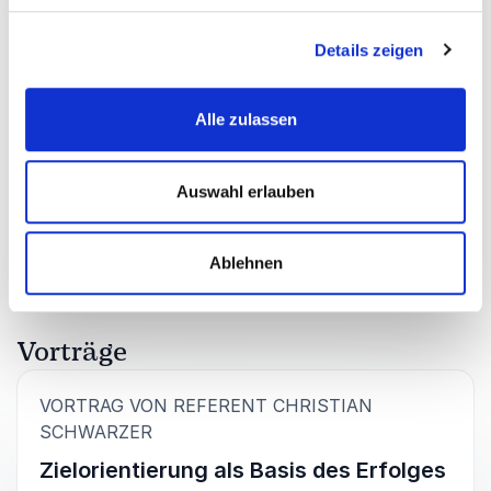
seinem Vortrag rüber, was Sportlerinnen motiviert
und das Vereinsleben ausmacht. In einer
Details zeigen
ungewöhnlichen Kulisse bei einer nicht überdachten
Festveranstaltung konnte er die Zuschauer
begeistern.
Alle zulassen
Silvia Koch
SC Vöhringen
Auswahl erlauben
Bewertet
4.50
/5 basierend auf
2
Kundenbewertungen
Ablehnen
Vorträge
VORTRAG VON REFERENT CHRISTIAN
:
SCHWARZER
Zielorientierung als Basis des Erfolges