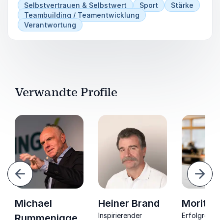
Selbstvertrauen & Selbstwert
Sport
Stärke
Teambuilding / Teamentwicklung
Verantwortung
Verwandte Profile
urück
Weite
Michael
Heiner Brand
Moritz 
Inspirierender
Erfolgreich
Rummenigge