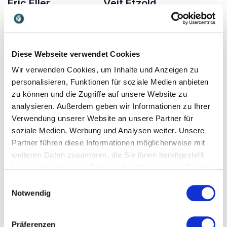
Eric Eller
Veit Etzold
Experte und inspirierender
Experte für strategische
Keynote-Speaker für
Positionierung und
Vertrauen, Psychologische
Kommunikation, gibt neue
Sicherheit und Loyalität: Der
Impulse für eine erfolgreiche
Diese Webseite verwendet Cookies
Architekt des Vertrauens für
Differenzierung.
erfolgreiche Teams,
Wir verwenden Cookies, um Inhalte und Anzeigen zu
Projekte und Organisationen
personalisieren, Funktionen für soziale Medien anbieten
zu können und die Zugriffe auf unsere Website zu
analysieren. Außerdem geben wir Informationen zu Ihrer
Verwendung unserer Website an unsere Partner für
soziale Medien, Werbung und Analysen weiter. Unsere
Rebekka Ilgner
Sascha Stegemann
Partner führen diese Informationen möglicherweise mit
Erfahrene Führungskraft
FIFA-zertifizierter
weiteren Daten zusammen, die Sie ihnen bereitgestellt
und Coach zeigt begeistert,
Profischiedsrichter zeigt
haben oder die sie im Rahmen Ihrer Nutzung der Dienste
wie erfolgreiche Führung mit
Ihnen Erfolgsstrategien und
gesammelt haben.
Einwilligungsauswahl
Herz, Verstand und Freude
erklärt, was für ein
Notwendig
gelingt.
effektives
Krisenmanagement nötig ist.
Präferenzen