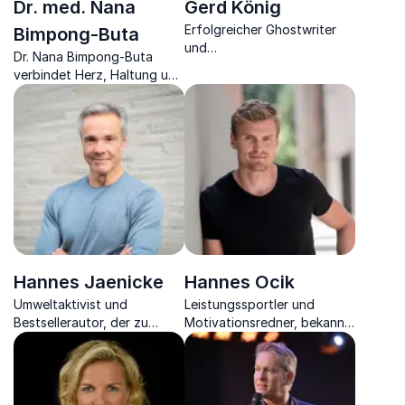
Dr. med. Nana
Gerd König
Erfolgreicher Ghostwriter
Bimpong-Buta
und
Dr. Nana Bimpong-Buta
Sprachpersönlichkeitstrainer
verbindet Herz, Haltung und
mit Spiegelbestsellern
Leistung. In seinen Keynotes
zeigt er, wie Motivation,
Resilienz und Menschlichkeit
nachhaltigen Erfolg prägen.
Hannes Jaenicke
Hannes Ocik
Umweltaktivist und
Leistungssportler und
Bestsellerautor, der zu
Motivationsredner, bekannt
nachhaltigem Handeln
für seine beeindruckende
inspiriert und klare Analysen
Karriere als Ruderer im
zu Umweltschutz und
Deutschland-Achter.
Menschenrechten bietet.