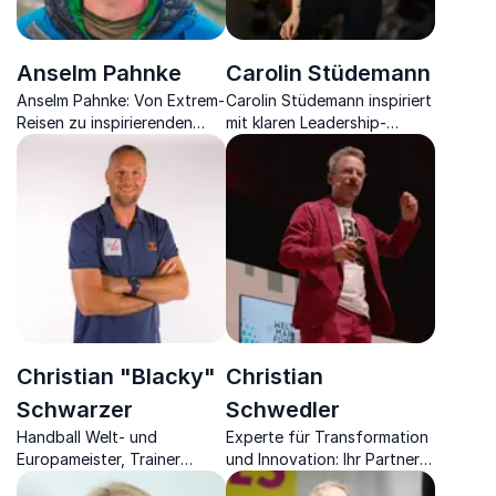
Anselm Pahnke
Carolin Stüdemann
Anselm Pahnke: Von Extrem-
Carolin Stüdemann inspiriert
Reisen zu inspirierenden
mit klaren Leadership-
Keynotes über Resilienz und
Impulsen für Wandel, Kultur
Willenskraft.
und wirksame Veränderung
in Unternehmen.
Christian "Blacky"
Christian
Schwarzer
Schwedler
Handball Welt- und
Experte für Transformation
Europameister, Trainer
und Innovation: Ihr Partner
sowie Unternehmer über
für nachhaltigen