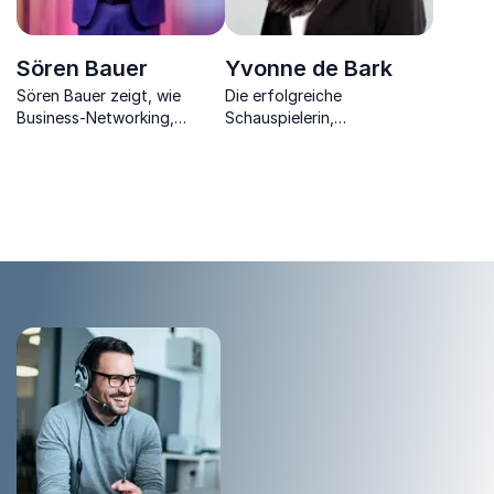
Sören Bauer
Yvonne de Bark
Sören Bauer zeigt, wie
Die erfolgreiche
Business-Networking,
Schauspielerin,
Resilienz und Führung direkt
Hochschuldozentin, Autorin
auf Umsatz, Wachstum und
und Wirkungsspezialistin
Unternehmenserfolg
vermittelt die optimale
einzahlen.
Körpersprache in jeder
Situation.