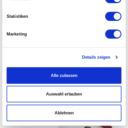
Statistiken
Sonja Greinacher
Stefanie Stahl
Marketing
Basketballprofi,
Die Bestsellerautorin und
Olympiasiegerin,
Psychotherapeutin bringt
Masterabschluss in
die Potenziale Ihres
klinischer Psychologie
Publikums zum Vorschein.
Details zeigen
Alle zulassen
Auswahl erlauben
Stefanie Voss
Stina Spiegelberg
Ablehnen
Businessfrau mit
Unternehmerin, Autorin &
Piratenseele: Leadership neu
Speakerin
denken