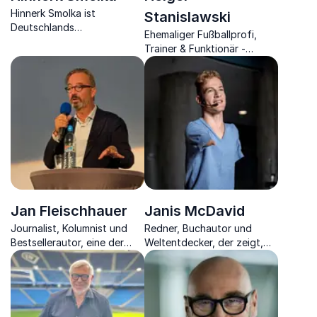
Hinnerk Smolka ist
Stanislawski
Deutschlands
Ehemaliger Fußballprofi,
erfolgreichster Teamcoach
Trainer & Funktionär -
und Speaker für
heutiger Unternehmer teilt
nachhaltigen
Einblicke aus Sport und
Teamzusammenhalt und
Business für nachhaltigen
Führungserfolg unter Druck.
Erfolg.
Jan Fleischhauer
Janis McDavid
Journalist, Kolumnist und
Redner, Buchautor und
Bestsellerautor, eine der
Weltentdecker, der zeigt,
bekanntesten Stimmen
wie man über sich
Deutschlands.
hinauswächst und
Unmögliches möglich macht.