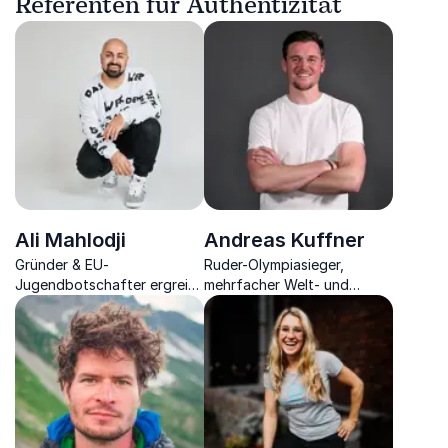
Referenten für Authentizität
Ali Mahlodji
Andreas Kuffner
Gründer & EU-
Ruder-Olympiasieger,
Jugendbotschafter ergreift
mehrfacher Welt- und
mit seiner
Europameister,
Lebensgeschichte, die ein
Wirtschaftsingenieur,
Beispiel für Inklusion für
Teamentwickler und Experte
junge Menschen &
für Führung sowie
Unternehmen darstellt.
Changeprozesse.