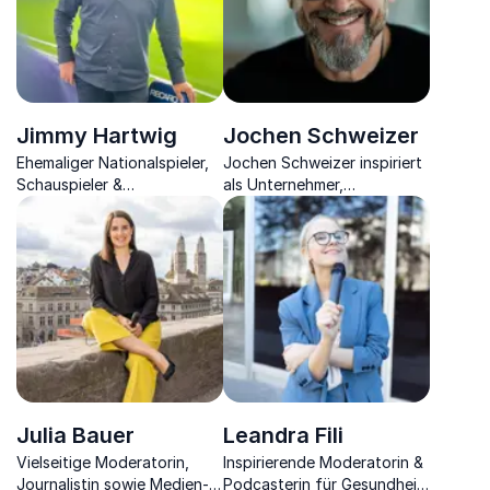
Jimmy Hartwig
Jochen Schweizer
Ehemaliger Nationalspieler,
Jochen Schweizer inspiriert
Schauspieler &
als Unternehmer,
Gesundheitsbotschafter
Extremsportler und Visionär
zu Mut, Veränderung und
dem Sprung ins Unbekannte
Julia Bauer
Leandra Fili
Vielseitige Moderatorin,
Inspirierende Moderatorin &
Journalistin sowie Medien-
Podcasterin für Gesundheit,