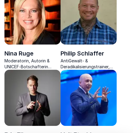
Veranstaltungen.
Erfolgsstrategie
Networking.
Nina Ruge
Philip Schlaffer
Moderatorin, Autorin &
AntiGewalt- &
UNICEF-Botschafterin
Deradikalisierungstrainer,
verhilft mit innovativen
Ex-Krimineller der über
Methoden, inneren Stress
Führung und Management in
auszubalancieren.
Organisationen reflektiert.