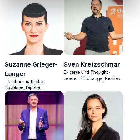
Suzanne Grieger-
Sven Kretzschmar
Experte und Thought-
Langer
Leader für Change, Resilienz
Die charismatische
und Leadership inspiriert mit
Profilerin, Diplom-
seinen Vorträgen und zeigt,
Pädagogin & Bestseller-
wie wir mental gesund in
Autorin erklärt, wie Sie vom
einer Welt im Wandel
Profiling lernen, was
erfolgreich bleiben!
Menschen über sich
verraten, ohne es zu
merken.