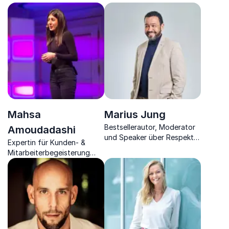
und Rhetoriktrainerin führt
Innovation & unvergessliche
mit erfrischender
Events
Herzlichkeit durch
Veranstaltungen.
Mahsa
Marius Jung
Bestsellerautor, Moderator
Amoudadashi
und Speaker über Respekt
Expertin für Kunden- &
im täglichen Miteinander.
Mitarbeiterbegeisterung
sowie
Wirtschaftspsychologin.