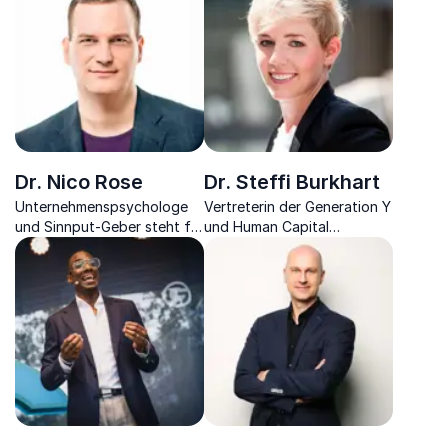
Tiefgang und
Unterhaltungswert.
Dr. Nico Rose
Dr. Steffi Burkhart
Unternehmenspsychologe
Vertreterin der Generation Y
und Sinnput-Geber steht für
und Human Capital
Authentizität, Partizipation
Evangelist bringt Ihnen die
und Inspiration für Mensch
digitalen Könner und die
und Organisation.
V.U.K.A.-World näher.