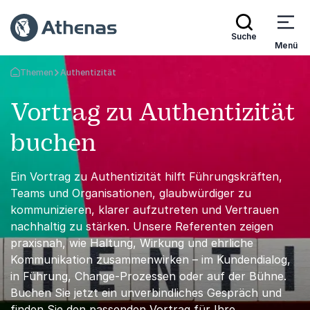
Suche
Menü
Themen
Authentizität
Zurück zur Startseite
Vortrag zu Authentizität
buchen
Ein Vortrag zu Authentizität hilft Führungskräften,
Teams und Organisationen, glaubwürdiger zu
kommunizieren, klarer aufzutreten und Vertrauen
nachhaltig zu stärken. Unsere Referenten zeigen
praxisnah, wie Haltung, Wirkung und ehrliche
Kommunikation zusammenwirken – im Kundendialog,
in Führung, Change-Prozessen oder auf der Bühne.
Buchen Sie jetzt ein unverbindliches Gespräch und
finden Sie den passenden Vortrag für Ihre