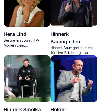
Hera Lind
Hinnerk
Bestsellerautorin, TV-
Baumgarten
Moderatorin,
Hinnerk Baumgarten steht
Schreibtrainerin & Sängerin
für Live-Erfahrung, klare
inspiriert zu neuer Kraft,
Kommunikation und
nach Misserfolgen wieder
souveränes Auftreten unter
aufzustehen.
Druck.
Hinnerk Smolka
Holger