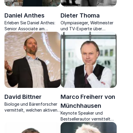
Daniel Anthes
Dieter Thoma
Erleben Sie Daniel Anthes:
Olympiasieger, Weltmeister
Senior Associate am
und TV-Experte über
Zukunftsinstitut und
Motivation, mentale Stärke
Gründer von der Knärzje
und Teamgeist
GmbH, der Unternehmen zu
nachhaltigem Erfolg führt.
David Bittner
Marco Freiherr von
Biologe und Bärenforscher
Münchhausen
vermittelt, welchen aktiven
Keynote Speaker und
Einfluss Respekt auf Erfolg
Bestsellerautor vermittelt
im Unternehmen und im
Motivations- und
Miteinander hat.
Erfolgsstrategien mit