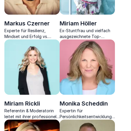
Markus Czerner
Miriam Höller
Experte für Resilienz,
Ex-Stuntfrau und vielfach
Mindset und Erfolg vs.
ausgezeichnete Top-
Misserfolg, Ex-Tennisprofi
Keynote-Speakerin für
als auch Autor.
Resilienz, Mut &
Veränderungsbereitschaft.
Miriam Rickli
Monika Scheddin
Referentin & Moderatorin
Expertin für
leitet mit ihrer professionell
Persönlichkeitsentwicklung,
charmanten Art unzählige
Veränderungen, Self-
nationale und internationale
Empowerment &