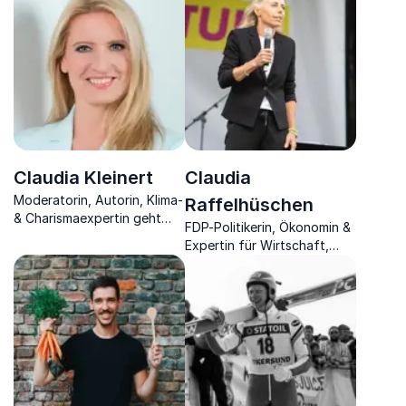
Motivation und langfristigen
Unternehmenserfolg in einer
Erfolg.
vernetzten Welt.
Claudia Kleinert
Claudia
Moderatorin, Autorin, Klima-
Raffelhüschen
& Charismaexpertin geht
FDP-Politikerin, Ökonomin &
Wettergeschehnissen auf
Expertin für Wirtschaft,
den Grund und vermittelt
Politik und Gesellschaft
die Charisma-Formel.