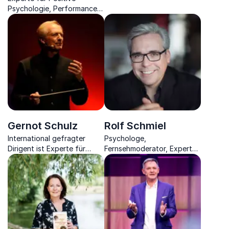
Kommunikation, gibt neue
Psychologie, Performance
Impulse für eine erfolgreiche
Coach und Antenne Bayern
Differenzierung.
Moderator.
Gernot Schulz
Rolf Schmiel
International gefragter
Psychologe,
Dirigent ist Experte für
Fernsehmoderator, Experte
effiziente Kommunikation
für Motivation und Autor
und vermittelt wertvolle
über Führung in schwierigen
Methoden in der
Zeiten und wie man Glück
Teamführung.
findet.