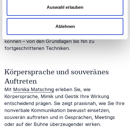
unser Vortrag zu
Auswahl erlauben
Wirkungskompetenz?
Ablehnen
Unsere Vorträge vermitteln Ihnen praxisnah, wie Sie
Ihre Wirkung bewusst gestalten und gezielt einsetzen
können – von den Grundlagen bis hin zu
fortgeschrittenen Techniken.
Körpersprache und souveränes
Auftreten
Mit
Monika Matschnig
erleben Sie, wie
Körpersprache, Mimik und Gestik Ihre Wirkung
entscheidend prägen. Sie zeigt praxisnah, wie Sie Ihre
nonverbale Kommunikation bewusst einsetzen,
souverän auftreten und in Gesprächen, Meetings
oder auf der Bühne überzeugender wirken.