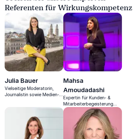
Referenten für Wirkungskompetenz
Julia Bauer
Mahsa
Vielseitige Moderatorin,
Amoudadashi
Journalistin sowie Medien-
Expertin für Kunden- &
und Rhetoriktrainerin führt
Mitarbeiterbegeisterung
mit erfrischender
sowie
Herzlichkeit durch
Wirtschaftspsychologin.
Veranstaltungen.