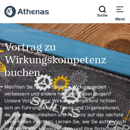
Suche
Menü
Themen
Wirkungskompetenz
Zurück zur Startseite
Vortrag zu
Wirkungskompetenz
buchen
Möchten Sie Ihre persönliche Wirkung gezielt
verbessern und andere nachhaltig überzeugen?
Unsere Vorträge zur Wirkungskompetenz richten
sich an Führungskräfte, Teams und Organisationen,
die ihre Kommunikation und Präsenz auf das nächste
Level heben möchten. Lernen Sie, wie Sie authentisch
auftreten, klar kommunizieren und Ihre Botschaften