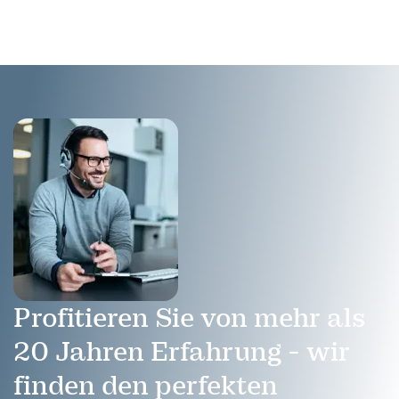
vermittelt die optimale
Körpersprache in jeder
Situation.
Profitieren Sie von mehr als
20 Jahren Erfahrung - wir
finden den perfekten