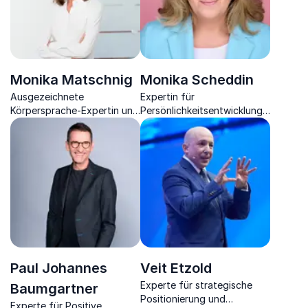
Monika Matschnig
Monika Scheddin
Ausgezeichnete
Expertin für
Körpersprache-Expertin und
Persönlichkeitsentwicklung,
Bestsellerautorin lebt sowie
Veränderungen, Self-
lehrt die Wirkung von Gestik
Empowerment &
und Mimik.
Erfolgsstrategie
Networking.
Paul Johannes
Veit Etzold
Experte für strategische
Baumgartner
Positionierung und
Experte für Positive