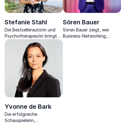
Stefanie Stahl
Sören Bauer
Die Bestsellerautorin und
Sören Bauer zeigt, wie
Psychotherapeutin bringt
Business-Networking,
die Potenziale Ihres
Resilienz und Führung direkt
Publikums zum Vorschein.
auf Umsatz, Wachstum und
Unternehmenserfolg
einzahlen.
Yvonne de Bark
Die erfolgreiche
Schauspielerin,
Hochschuldozentin, Autorin
und Wirkungsspezialistin