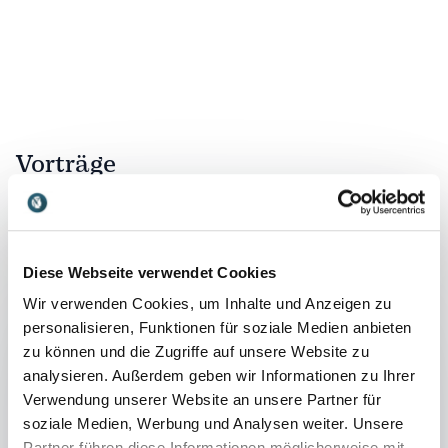
Vorträge
:
VORTRAG VON REFERENT OLIVER ZEIDLER
Sport und Business: Was wir vom
Diese Webseite verwendet Cookies
Sport lernen können
Themen: Ehrgeiz, Entschlossenheit, Fokus,
Wir verwenden Cookies, um Inhalte und Anzeigen zu
Teamgeist, Organisation, Umgang mit
personalisieren, Funktionen für soziale Medien anbieten
Drucksituationen und Wettbewerb, das Wissen
zu können und die Zugriffe auf unsere Website zu
über den eigenen Körper und seine Fähigkeiten,
analysieren. Außerdem geben wir Informationen zu Ihrer
Selbstvertrauen. Jedes Thema wird persönlich
Verwendung unserer Website an unsere Partner für
durch Erfahrungen aus dem Sport und dem
soziale Medien, Werbung und Analysen weiter. Unsere
Partner führen diese Informationen möglicherweise mit