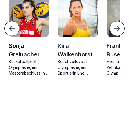
urück
Weite
Sonja
Kira
Frank
Greinacher
Walkenhorst
Busema
Basketballprofi,
Beachvolleyball
Ehemaliger
Olympiasiegerin,
Olympiasiegerin,
Zehnkämpfe
Masterabschluss in
Sportlerin und
Olympiamed
,
klinischer
Keynote-Speakerin.
zeigt, wie 
Psychologie
dessen
Erfolgsprin
Nutzen brin