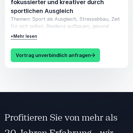
fokussierter und kreativer durch
sportlichen Ausgleich
Themen: Sport als Ausgleich, Stressabbau, Zeit
für sich selbst, Resilienz aufbauen, gesund
durch den Büroalltag, Bewegung, Flexibilität,
+
Mehr lesen
sich wohlfühlen, Neuroathletik. Beispiele aus
meinem Alltag (unauffällige) Übungen für
zwischendurch.
: Oliver Zeidler F
Vortrag unverbindlich anfragen
Profitieren Sie von mehr als
20 Jahren Erfahrung - wir