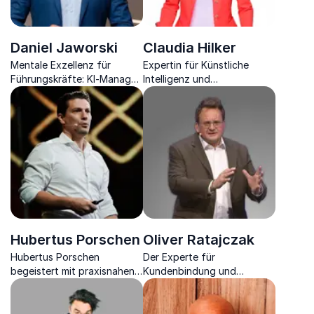
Daniel Jaworski
Claudia Hilker
Mentale Exzellenz für
Expertin für Künstliche
Führungskräfte: KI-Manager,
Intelligenz und
Gedächtnistrainer, Keynote
Digitalisierung, bietet
Speaker und dreifacher
tiefgreifende Einblicke und
Weltrekordhalter
innovative Strategien für
Unternehmen.
Hubertus Porschen
Oliver Ratajczak
Hubertus Porschen
Der Experte für
begeistert mit praxisnahen
Kundenbindung und
Impulsen zu Künstlicher
Effizienz in CRM, Marketing,
Intelligenz, Führung und
Vertrieb, Kommunikation &
Zukunftsfähigkeit im
Zusammenarbeit.