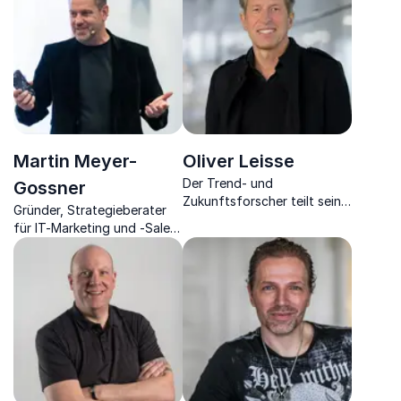
Kundenbegeisterung. Die
wesentlichen Inhalte erleben
Sie durch live gespielte
Musik.
Martin Meyer-
Oliver Leisse
Der Trend- und
Gossner
Zukunftsforscher teilt sein
Gründer, Strategieberater
Expertenwissen und zeigt
für IT-Marketing und -Sales;
klare Zukunftsvisionen in
Moderator, Keynotes zu
seinen lebendigen Keynotes
Customer Experience; ROI,
auf.
KI, Digitalisierung sowie
Change Adoption.