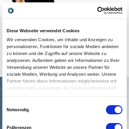
Thorsten Moortz
Diese Webseite verwendet Cookies
Führender Experte für
Zukunftsplanung, digitale
Wir verwenden Cookies, um Inhalte und Anzeigen zu
Kommunikation und
personalisieren, Funktionen für soziale Medien anbieten
Zeitmanagement in der
zu können und die Zugriffe auf unsere Website zu
Baubranche zeigt Ihnen, wie
analysieren. Außerdem geben wir Informationen zu Ihrer
Sie Ihren Erfolg im
Verwendung unserer Website an unsere Partner für
Handwerksunternehmen
steigern.
soziale Medien, Werbung und Analysen weiter. Unsere
Partner führen diese Informationen möglicherweise mit
weiteren Daten zusammen, die Sie ihnen bereitgestellt
haben oder die sie im Rahmen Ihrer Nutzung der Dienste
gesammelt haben.
Einwilligungsauswahl
Notwendig
Präferenzen