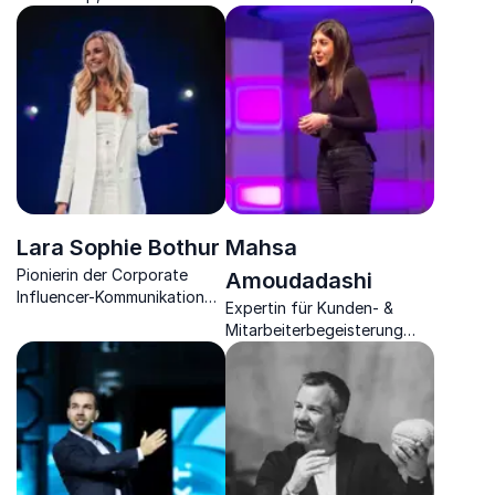
Performance & Recruiting
Top-Speaker zu
Skills im Handel.
Mitarbeiterbindung,
Effizienz und
Next‑Gen‑Hospitality
Lara Sophie Bothur
Mahsa
Pionierin der Corporate
Amoudadashi
Influencer-Kommunikation
Expertin für Kunden- &
und Stimme für Innovation &
Mitarbeiterbegeisterung
Technologie
sowie
Wirtschaftspsychologin.