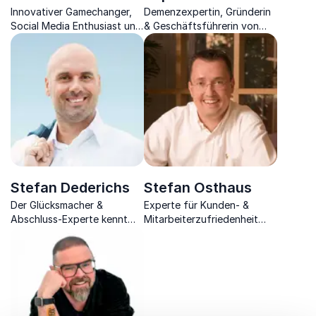
Innovativer Gamechanger,
Demenzexpertin, Gründerin
Social Media Enthusiast und
& Geschäftsführerin von
etablierter Gamification-
Ilses weite Welt berührt mit
Pionier.
ihrem Engagement und
Einfühlungsvermögen.
Stefan Dederichs
Stefan Osthaus
Der Glücksmacher &
Experte für Kunden- &
Abschluss-Experte kennt
Mitarbeiterzufriedenheit
den Schlüssel zum
fesselt mit effektiven
erfolgreichen Verkaufen,
Strategien eines
der vom Glücklichsein
langfristigen
profitiert.
Wettbewerbsvorteils.