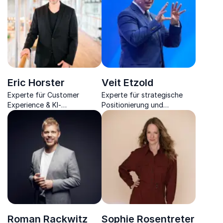
Eric Horster
Veit Etzold
Experte für Customer
Experte für strategische
Experience & KI-
Positionierung und
Transformation und als
Kommunikation, gibt neue
mitreißender Redner
Impulse für eine erfolgreiche
humorvoll, fundiert & direkt
Differenzierung.
Roman Rackwitz
Sophie Rosentreter