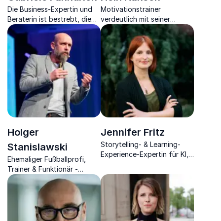
Die Business-Expertin und
Motivationstrainer
Beraterin ist bestrebt, die
verdeutlich mit seiner
beste Version Ihrer selbst zu
einzigartigen
entwickeln und diesen
Motivationstheorie "Fisch"
Erfolg dauerhaft zu
die Lust an Leistung.
bewahren.
Holger
Jennifer Fritz
Storytelling- & Learning-
Stanislawski
Experience-Expertin für KI,
Ehemaliger Fußballprofi,
Transformation &
Trainer & Funktionär -
Zukunftskompetenz
heutiger Unternehmer teilt
Einblicke aus Sport und
Business für nachhaltigen
Erfolg.