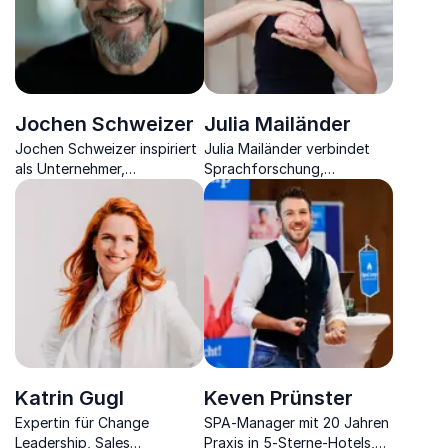
Jochen Schweizer
Julia Mailänder
Jochen Schweizer inspiriert
Julia Mailänder verbindet
als Unternehmer,
Sprachforschung,
Extremsportler und Visionär
Journalismus und
zu Mut, Veränderung und
Unternehmertum zu
dem Sprung ins Unbekannte
inspirierenden Vorträgen mit
echtem Praxisbezug.
Katrin Gugl
Keven Prünster
Expertin für Change
SPA‑Manager mit 20 Jahren
Leadership, Sales
Praxis in 5-Sterne-Hotels,