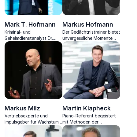
Mark T. Hofmann
Markus Hofmann
Kriminal- und
Der Gedächtnistrainer bietet
Geheimdienstanalyst Dr.
unvergessliche Momente
Mark T. Hofmann zeigt, wie
und begeistert mit
wir Menschen lesen, Hacker
Techniken, um Ihre
verstehen und zur
Hirnleistung zu steigern.
menschlichen Firewall
werden.
Markus Milz
Martin Klapheck
Vertriebsexperte und
Piano-Referent begeistert
Impulsgeber für Wachstum,
mit Methoden der
Change Management und
Kreativitätssteigerung,
Transformation
Motivation &