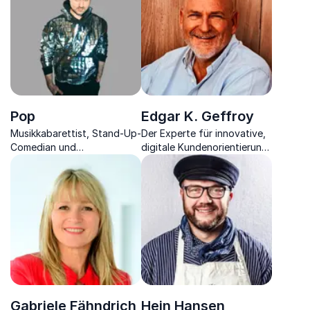
Mittelstand.
Pop
Edgar K. Geffroy
Musikkabarettist, Stand-Up-
Der Experte für innovative,
Comedian und
digitale Kundenorientierung
Musikwissenschaftler: Die
brennt für die Möglichkeiten
humorvolle Seite der
der Digitalisierung für
Popmusik
Unternehmen.
Gabriele Fähndrich
Hein Hansen