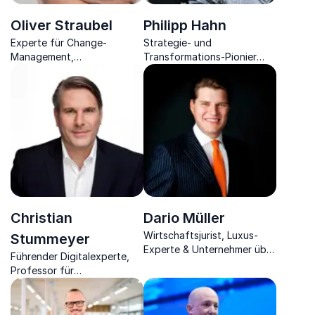
Oliver Straubel
Philipp Hahn
Experte für Change-
Strategie- und
Management,
Transformations-Pionier
Digitalisierung,
bietet Einblicke in
Unternehmenskultur, Team-
Zukunftsthemen wie KI,
Building, Führungskräfte-
Digitalisierung und Change.
und Organisations-
Entwicklung
Christian
Dario Müller
Wirtschaftsjurist, Luxus-
Stummeyer
Experte & Unternehmer über
Führender Digitalexperte,
Luxusmarken im E-
Professor für
Commerce.
Wirtschaftsinformatik und
Digital Commerce sowie
Unternehmer.