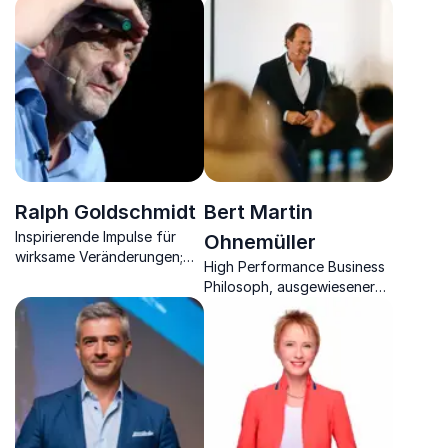
Coach und Antenne Bayern
von Unternehmen in der
Moderator.
Zukunft.
Ralph Goldschmidt
Bert Martin
Inspirierende Impulse für
Ohnemüller
wirksame Veränderungen;
High Performance Business
die Arbeitswelt von morgen
Philosoph, ausgewiesener
Experte in Leadership,
Change und Team-
Performance, Autor