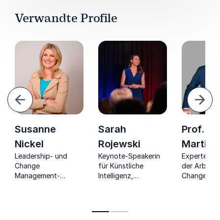
Verwandte Profile
urück
Weite
Susanne
Sarah
Prof. Dr.
Nickel
Rojewski
Martin 
Leadership- und
Keynote-Speakerin
Experte für
Change
für Künstliche
der Arbeit 
Management-
Intelligenz,
Change
Expertin, Top-
Conversational AI
Management
Speakerin begleitet
und Change
versteht "
Unternehmen und
Management:
of Working
Menschen beim Tanz
Wegweiserin für die
überzeugen