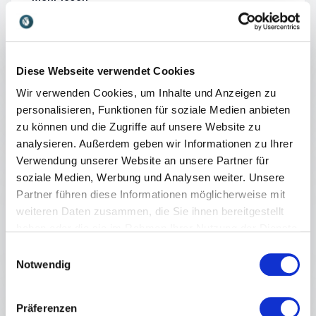
Bedeutung verlieren. Die Teilnehmer erhalten
konkrete Impulse, um Vertriebsteams
zukunftssicher aufzustellen, notwendige digitale
: Markus Milz Zuk
Vortrag unverbindlich anfragen
und agile Kompetenzen aufzubauen und
Veränderungen auch in unsicheren Zeiten
Diese Webseite verwendet Cookies
erfolgreich umzusetzen.
Wir verwenden Cookies, um Inhalte und Anzeigen zu
:
VORTRAG VON MARKUS MILZ
personalisieren, Funktionen für soziale Medien anbieten
Systematischer Vertrieb: Planbarer
zu können und die Zugriffe auf unsere Website zu
Umsatz statt Zufall
analysieren. Außerdem geben wir Informationen zu Ihrer
Viele Unternehmen verfügen über klare
Verwendung unserer Website an unsere Partner für
Strategien, definierte Ziele und ambitionierte
soziale Medien, Werbung und Analysen weiter. Unsere
Wachstumspläne. Doch in dynamischen Märkten
Partner führen diese Informationen möglicherweise mit
+
Mehr lesen
zeigt sich immer wieder: Nicht die Strategie
weiteren Daten zusammen, die Sie ihnen bereitgestellt
entscheidet über den Erfolg, sondern ihre
haben oder die sie im Rahmen Ihrer Nutzung der Dienste
Umsetzung im Vertrieb. In diesem Vortrag
gesammelt haben.
: Markus Milz Sys
Vortrag unverbindlich anfragen
Einwilligungsauswahl
erfahren die Teilnehmer, wie Vertrieb zum
Notwendig
strategischen Hebel für Wachstum wird,
Marktpotenziale systematisch erschlossen
:
VORTRAG VON MARKUS MILZ
Präferenzen
werden und aus Konzepten messbare