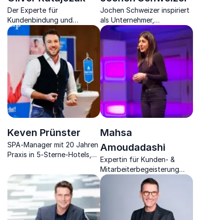
Der Experte für
Jochen Schweizer inspiriert
Kundenbindung und
als Unternehmer,
Effizienz in CRM, Marketing,
Extremsportler und Visionär
Vertrieb, Kommunikation &
zu Mut, Veränderung und
Zusammenarbeit.
dem Sprung ins Unbekannte
Keven Prünster
Mahsa
SPA‑Manager mit 20 Jahren
Amoudadashi
Praxis in 5-Sterne-Hotels,
Expertin für Kunden- &
Top-Speaker zu
Mitarbeiterbegeisterung
Mitarbeiterbindung,
sowie
Effizienz und
Wirtschaftspsychologin.
Next‑Gen‑Hospitality