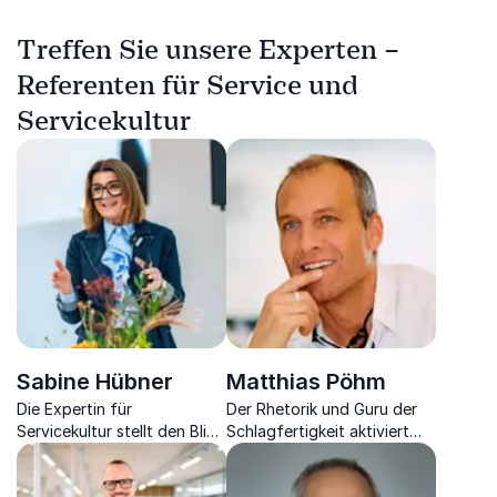
Treffen Sie unsere Experten –
Referenten für Service und
Servicekultur
Sabine Hübner
Matthias Pöhm
Die Expertin für
Der Rhetorik und Guru der
Servicekultur stellt den Blick
Schlagfertigkeit aktiviert
scharf auf
sein Publikum mit einem Mix
Kundenorientierung und
aus mitreißenden Inhalten