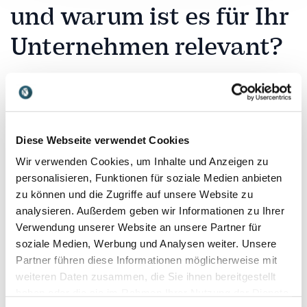
und warum ist es für Ihr
Unternehmen relevant?
Servicekultur beschreibt die Art und Weise, wie
Unternehmen Kundenorientierung im Alltag leben – in
Prozessen, Kommunikation, Führung und Haltung.
Sie entscheidet darüber, ob Kunden sich verstanden,
Diese Webseite verwendet Cookies
wertgeschätzt und langfristig verbunden fühlen.
Wir verwenden Cookies, um Inhalte und Anzeigen zu
Gerade in wettbewerbsintensiven Märkten wird
personalisieren, Funktionen für soziale Medien anbieten
exzellenter Service zu einem entscheidenden
zu können und die Zugriffe auf unsere Website zu
Unterschied.
analysieren. Außerdem geben wir Informationen zu Ihrer
Für Unternehmen bedeutet eine starke Servicekultur
Verwendung unserer Website an unsere Partner für
nicht nur zufriedenere Kunden, sondern auch
soziale Medien, Werbung und Analysen weiter. Unsere
motiviertere Mitarbeitende, bessere Zusammenarbeit
Partner führen diese Informationen möglicherweise mit
und nachhaltige Kundenbindung. Unsere Referenten
weiteren Daten zusammen, die Sie ihnen bereitgestellt
zeigen praxisnah, wie Service nicht als einzelne
haben oder die sie im Rahmen Ihrer Nutzung der Dienste