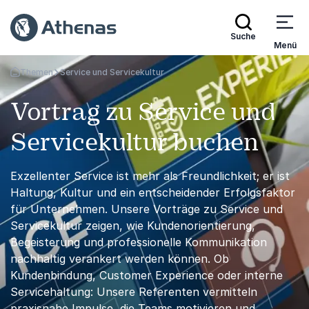
Suche
Menü
Themen
Service und Servicekultur
Zurück zur Startseite
Vortrag zu Service und
Servicekultur buchen
Exzellenter Service ist mehr als Freundlichkeit; er ist
Haltung, Kultur und ein entscheidender Erfolgsfaktor
für Unternehmen. Unsere Vorträge zu Service und
Servicekultur zeigen, wie Kundenorientierung,
Begeisterung und professionelle Kommunikation
nachhaltig verankert werden können. Ob
Kundenbindung, Customer Experience oder interne
Servicehaltung: Unsere Referenten vermitteln
praxisnahe Impulse, die Teams motivieren und