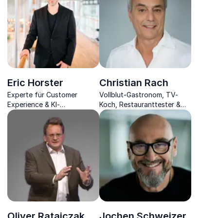
darauf, was den
und Entertainment.
Unterschied ausmacht.
Eric Horster
Christian Rach
Experte für Customer
Vollblut-Gastronom, TV-
Experience & KI-
Koch, Restauranttester &
Transformation und als
leidenschaftlicher Genießer
mitreißender Redner
spricht über Führung und
humorvoll, fundiert & direkt
die Zukunft der
Gastrobranche.
Oliver Ratajczak
Jochen Schweizer