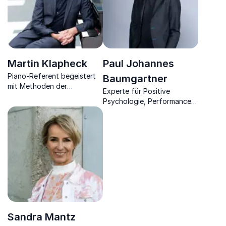
Martin Klapheck
Paul Johannes
Piano-Referent begeistert
Baumgartner
mit Methoden der
Experte für Positive
Kreativitätssteigerung,
Psychologie, Performance
Motivation &
Coach und Antenne Bayern
Kundenbegeisterung. Die
Moderator.
wesentlichen Inhalte erleben
Sie durch live gespielte
Musik.
Sandra Mantz