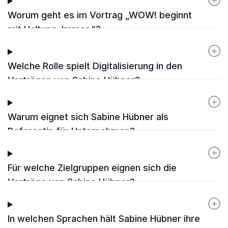
Worum geht es im Vortrag „WOW! beginnt
mit Haltung. Immer.“?
+
-
Welche Rolle spielt Digitalisierung in den
Vorträgen von Sabine Hübner?
+
-
Warum eignet sich Sabine Hübner als
Referentin für Unternehmen?
+
-
Für welche Zielgruppen eignen sich die
Vorträge von Sabine Hübner?
+
-
In welchen Sprachen hält Sabine Hübner ihre