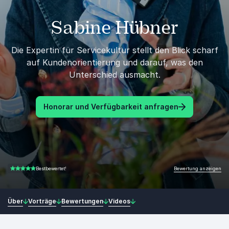
Sabine Hübner
Die Expertin für Servicekultur stellt den Blick scharf
auf Kundenorientierung und darauf, was den
Unterschied ausmacht.
Honorar und Verfügbarkeit anfragen
Bewertung anzeigen
Bestbewertet!
5.00 von 5
Über
Vorträge
Bewertungen
Videos