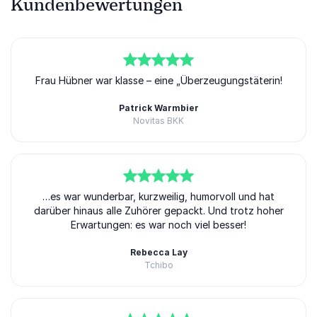
Kundenbewertungen
5
Frau Hübner war klasse – eine „Überzeugungstäterin!
von
5
Patrick Warmbier
Novitas BKK
5
von
…es war wunderbar, kurzweilig, humorvoll und hat
5
darüber hinaus alle Zuhörer gepackt. Und trotz hoher
Erwartungen: es war noch viel besser!
Rebecca Lay
Tchibo