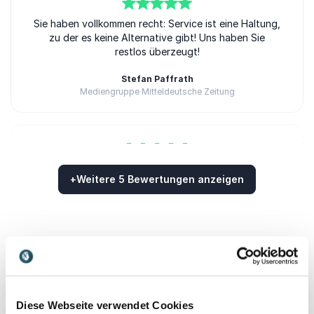
5
Sie haben vollkommen recht: Service ist eine Haltung,
von
5
zu der es keine Alternative gibt! Uns haben Sie
restlos überzeugt!
Stefan Paffrath
Mediengruppe Mitteldeutsche Zeitung
5
von
Schön, wenn sich ausgefeilte Rhetorik, große
5
+
Weitere 5 Bewertungen anzeigen
Lebenserfahrung und hoher Sachverstand mit Witz
und Überzeugung paaren. Ein ausgezeichneter
Bewertet
5.00
/5 basierend auf
5
Kundenbewertungen
Vortrag!
Dr. Gesa Heinrichs
Otto Group
Vorträge
Diese Webseite verwendet Cookies