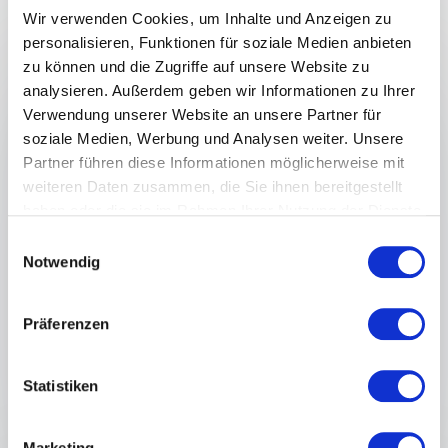
:
VORTRAG VON REFERENTIN SABINE HÜBNER
5
von
Ich hätte mir keine bessere Expertin wünschen
5
Wir verwenden Cookies, um Inhalte und Anzeigen zu
können ​- wir hatten sehr viel Freude an Ihren
personalisieren, Funktionen für soziale Medien anbieten
WOW! beginnt mit Haltung. Immer.
Antworten.
zu können und die Zugriffe auf unsere Website zu
Das Fundament: Haltung und Selbstverständnis
analysieren. Außerdem geben wir Informationen zu Ihrer
RTL-Extra Redaktion
Service ist das Business – nicht das
Verwendung unserer Website an unsere Partner für
Sahnehäubchen.
soziale Medien, Werbung und Analysen weiter. Unsere
Partner führen diese Informationen möglicherweise mit
Servicefreude beginnt bei der Haltung.
weiteren Daten zusammen, die Sie ihnen bereitgestellt
haben oder die sie im Rahmen Ihrer Nutzung der Dienste
Wenn die Service Haltung stimmt, darf es
gesammelt haben.
Freiräume geben. Sogar: muss!
Einwilligungsauswahl
Notwendig
Jeder Kontakt ist eine Chance für
Markenerlebnis.
Präferenzen
+
Mehr lesen
Service sind alle – vom Azubi bis zum
Vorstand.
Statistiken
: Sabine Hübner W
Vortrag unverbindlich anfragen
Service beginnt innen. Wer Haltung zeigt,
schafft Wirkung. WOW!-Erlebnisse entstehen,
Marketing