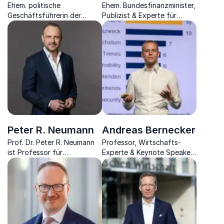
Ehem. politische
Ehem. Bundesfinanzminister,
Geschäftsführerin der
Publizist & Experte für
Piratenpartei, Expertin für
globale, wirtschaftliche,
digitale Partizipation &
gesellschaftliche und
Bildung spricht zur
politische Fragen.
politischen Meinungsbildung
& Demokratie
Peter R. Neumann
Andreas Bernecker
Prof. Dr. Peter R. Neumann
Professor, Wirtschafts-
ist Professor für
Experte & Keynote Speaker
Sicherheitsstudien am King’s
mit Praxis aus Politik,
College London und
Finanzwelt und Start-up-
international gefragter
Kosmos
Experte für Terrorismus.