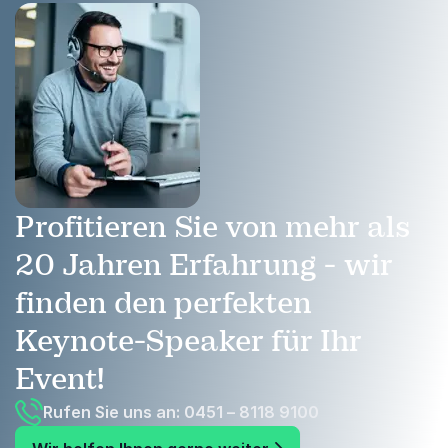
Profitieren Sie von mehr als
20 Jahren Erfahrung - wir
finden den perfekten
Keynote-Speaker für Ihr
Event!
Rufen Sie uns an: 0451 – 8118 9100