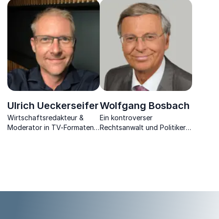
und Politikberater
Weltpolitik, Europa und dem
begeistert durch seine
China-Faktor neue
fundierten Einblicke in
Maßstäbe setzt.
Deutschlands
wirtschaftliche Chancen
und Herausforderungen.
Ulrich Ueckerseifer
Wolfgang Bosbach
Wirtschaftsredakteur &
Ein kontroverser
Moderator in TV-Formaten,
Rechtsanwalt und Politiker
Experte für Wirtschaft,
erklärt das deutsche und
Finanzen & Politik.
europäische Politik auf eine
für alle verständliche Weise.