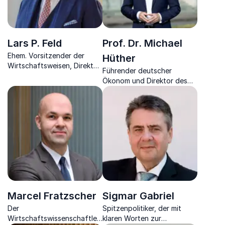
Lars P. Feld
Prof. Dr. Michael
Ehem. Vorsitzender der
Hüther
Wirtschaftsweisen, Direktor
Führender deutscher
Walter Eucken Institut,
Ökonom und Direktor des
Experte für
Instituts der deutschen
Finanzwissenschaften,
Wirtschaft
Wirtschaft & Politik.
Marcel Fratzscher
Sigmar Gabriel
Der
Spitzenpolitiker, der mit
Wirtschaftswissenschaftler
klaren Worten zur