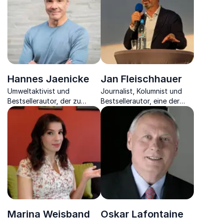
fundiert
Europas und dessen
Finanzpolitik.
Hannes Jaenicke
Jan Fleischhauer
Umweltaktivist und
Journalist, Kolumnist und
Bestsellerautor, der zu
Bestsellerautor, eine der
nachhaltigem Handeln
bekanntesten Stimmen
inspiriert und klare Analysen
Deutschlands.
zu Umweltschutz und
Menschenrechten bietet.
Marina Weisband
Oskar Lafontaine