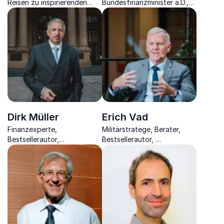
Reisen zu inspirierenden
Bundesfinanzminister a.D.,
Keynotes über Resilienz und
Experte für Wirtschaft,
Willenskraft.
Politik und Leadership
Dirk Müller
Erich Vad
Finanzexperte,
Militärstratege, Berater,
Bestsellerautor,
Bestsellerautor,
Politikberater und
Universitätslehrer und
Dolmetscher zwischen dem
Publizist über die richtige
Börsenmarkt und den
Strategie bei der
Menschen außerhalb.
Organisationsführung.