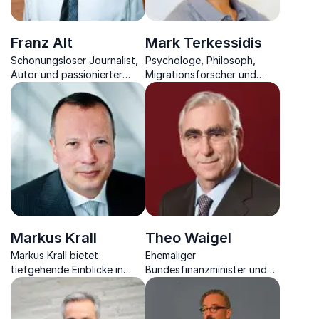
Franz Alt
Mark Terkessidis
Schonungsloser Journalist,
Psychologe, Philosoph,
Autor und passionierter
Migrationsforscher und
Berater zieht Sie in den
freier Autor beleuchtet die
Bann des Wandels von Klima
Multikulturalität der
und Umwelt.
heutigen Gesellschaft.
Markus Krall
Theo Waigel
Markus Krall bietet
Ehemaliger
tiefgehende Einblicke in
Bundesfinanzminister und
Finanzmärkte, Geldpolitik
Namensgeber des Euros
und wirtschaftliche Risiken –
gewährt einen interessanten
praxisnah, kritisch und
Blick hinter die Fassaden