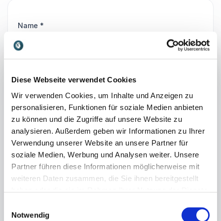
Name
*
E-Mail
*
Diese Webseite verwendet Cookies
Telefon
Wir verwenden Cookies, um Inhalte und Anzeigen zu
personalisieren, Funktionen für soziale Medien anbieten
Unternehmen
zu können und die Zugriffe auf unsere Website zu
analysieren. Außerdem geben wir Informationen zu Ihrer
Verwendung unserer Website an unsere Partner für
Redner- oder Themenwunsch?
soziale Medien, Werbung und Analysen weiter. Unsere
Partner führen diese Informationen möglicherweise mit
weiteren Daten zusammen, die Sie ihnen bereitgestellt
haben oder die sie im Rahmen Ihrer Nutzung der Dienste
gesammelt haben.
Einwilligungsauswahl
Senden Ihrer Anfrage!
Notwendig