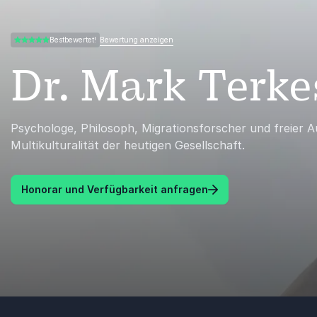
Bewertung anzeigen
Bestbewertet!
5.00 von 5
Dr. Mark Terke
Psychologe, Philosoph, Migrationsforscher und freier A
Multikulturalität der heutigen Gesellschaft.
Honorar und Verfügbarkeit anfragen