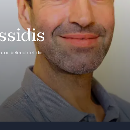
ssidis
utor beleuchtet die