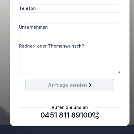
Sehr gute und professionelle Bearbeitung. Wir
Telefon
fanden uns sehr gut aufgehoben.
BES Ingenieure GmbH
Unternehmen
Redner- oder Themenwunsch?
Anfrage senden
Dietmar Oppermann
Rufen Sie uns an
Diakonisches Werk
0451 811 89100