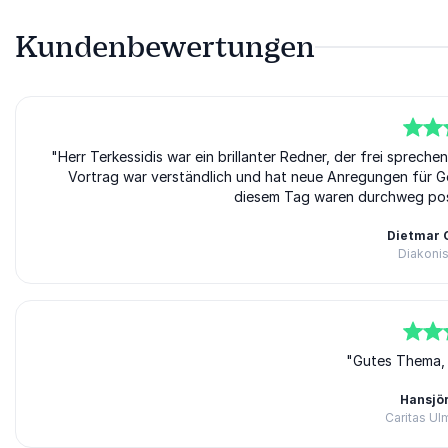
Kundenbewertungen
5
"Herr Terkessidis war ein brillanter Redner, der frei sprec
von
5
Vortrag war verständlich und hat neue Anregungen für 
diesem Tag waren durchweg posi
Dietmar
Diakoni
5
von
5
"Gutes Thema, 
Hansjö
Caritas U