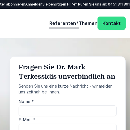
tter abonnieren
Anmelden
Sie benötigen Hilfe? Rufen Sie uns an:
0451 811 89
Referenten*
Themen
Kontakt
Fragen Sie Dr. Mark
Terkessidis unverbindlich an
: @Model.ProfileFu
Anfrage senden
Senden Sie uns eine kurze Nachricht - wir melden
uns zeitnah bei Ihnen.
Rufen Sie uns an
Name
*
0451 811 89100
E-Mail
*
5 von 5