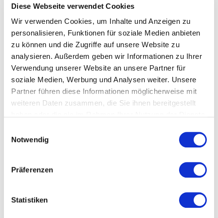
Welche Themen behandeln
Diese Webseite verwendet Cookies
unsere Vorträge zu
Wir verwenden Cookies, um Inhalte und Anzeigen zu
personalisieren, Funktionen für soziale Medien anbieten
Philosophie?
zu können und die Zugriffe auf unsere Website zu
analysieren. Außerdem geben wir Informationen zu Ihrer
Unsere Vorträge zu Philosophie zeigen, wie kritisches
Verwendung unserer Website an unsere Partner für
Denken, ethische Reflexion und neue Perspektiven
soziale Medien, Werbung und Analysen weiter. Unsere
Unternehmen dabei unterstützen, Wandel,
Partner führen diese Informationen möglicherweise mit
Technologie und Verantwortung besser zu verstehen.
weiteren Daten zusammen, die Sie ihnen bereitgestellt
Die Teilnehmer erhalten Impulse für werteorientierte
haben oder die sie im Rahmen Ihrer Nutzung der Dienste
Führung, Zukunftsfragen, Künstliche Intelligenz und
gesammelt haben.
eine Unternehmenskultur, die bewusstes Denken
Einwilligungsauswahl
Notwendig
fördert.
Präferenzen
Wirtschaftsphilosophie,
Zukunftsdenken und die Rolle des
Statistiken
Menschen