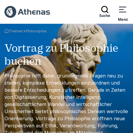
Suche
Menü
Themen
Philosophie
Zurück zur Startseite
Vortrag zu Philosophie
buchen
Philosophie hilft dabei, grundlegende Fragen neu zu
stellen, komplexe Entwicklungen einzuordnen und
bessere Entscheidungen zu treffen. Gerade in Zeiten
von Digitalisierung, Künstlicher Intelligenz,
gesellschaftlichem Wandel und wirtschaftlicher
Unsicherheit bietet philosophisches Denken wertvolle
Orientierung. Vorträge zu Philosophie eröffnen neue
Perspektiven auf Ethik, Verantwortung, Führung,
Zukunft und den Menschen im Mittelpunkt