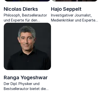
Nicolas Dierks
Hajo Seppelt
Philosoph, Bestsellerautor
Investigativer Journalist,
und Experte für den
Medienkritiker und Experte
Sozialen Wandel durch die
für Sportpolitik und
Digitalisierung unserer
gesellschaftliche
Gesellschaft.
Verantwortung im
Journalismus​
Ranga Yogeshwar
Der Dipl. Physiker und
Bestsellerautor bietet die
Antwort auf die Frage, wie
neue Medien sich mit
Bildung verbinden lassen.