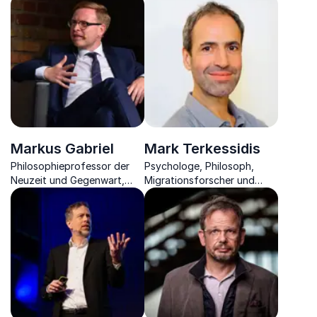
für Wirtschaft inspiriert
Philosoph, Zukunftsdenker
zukünftige Führungskräfte.
und Bestseller-Autor über
die Zukunft der
Digitalisierung.
Markus Gabriel
Mark Terkessidis
Philosophieprofessor der
Psychologe, Philosoph,
Neuzeit und Gegenwart,
Migrationsforscher und
Vordenker, Forscher,
freier Autor beleuchtet die
Politikberater &
Multikulturalität der
Bestsellerautor über Ethik
heutigen Gesellschaft.
bei KI.