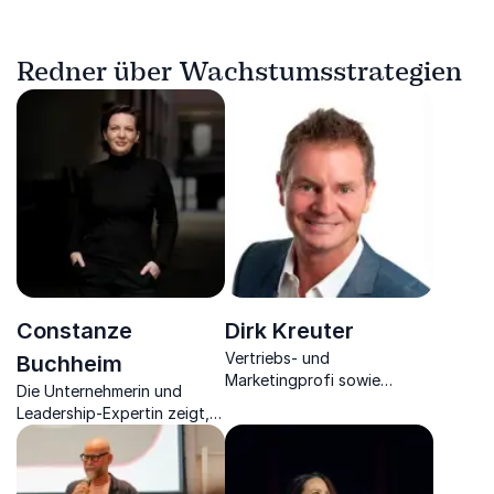
Redner über Wachstumsstrategien
Constanze
Dirk Kreuter
Vertriebs- und
Buchheim
Marketingprofi sowie
Die Unternehmerin und
Verkaufstrainer entfacht
Leadership-Expertin zeigt,
Begeisterung durch die
wie die Führung von morgen
Enthüllung bewährter
aussieht.
Erfolgsstrategien für Ihre
Vertriebsoffensive.