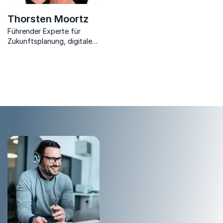
Thorsten Moortz
Führender Experte für
Zukunftsplanung, digitale
Kommunikation und
Zeitmanagement in der
Baubranche zeigt Ihnen, wie
Sie Ihren Erfolg im
Handwerksunternehmen
steigern.