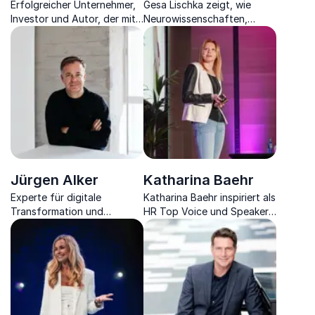
Erfolgreicher Unternehmer,
Gesa Lischka zeigt, wie
Investor und Autor, der mit
Neurowissenschaften,
seinen Erfahrungen aus der
Marketing und
Startup-Welt inspiriert.
Zukunftsdenken Menschen
und Marken erfolgreich
machen.
Jürgen Alker
Katharina Baehr
Experte für digitale
Katharina Baehr inspiriert als
Transformation und
HR Top Voice und Speakerin
technologiegetriebenes
mit praxisnahen Impulsen zu
Wachstum.
People Experience,
Employer Branding &
Leadership.