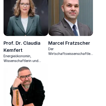
Organisationsberaterin.
Prof. Dr. Claudia
Marcel Fratzscher
Der
Kemfert
Wirtschaftswissenschaftler
Energieökonomin,
und Politikberater
Wissenschaftlerin und
begeistert durch seine
Politikberaterin verleiht
fundierten Einblicke in
bisher waghalsig
Deutschlands
erscheinenden Maßnahmen
wirtschaftliche Chancen
zur Energiewende Sinn.
und Herausforderungen.