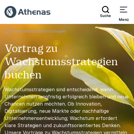
Suche
Menü
Themen
Wachstumsstrategien
Zurück zur Startseite
Vortrag zu
Wachstumsstrategien
buchen
Wachstumsstrategien sind entscheidend, wenn
Unternehmen langfristig erfolgreich bleiben und neue
Chancen nutzen möchten. Ob Innovation,
Digitalisierung, neue Märkte oder nachhaltige
Unternehmensentwicklung; Wachstum erfordert
klare Strategien und zukunftsorientiertes Denken.
Unsere Vorträge zu Wachstumsstrategien vermitteln