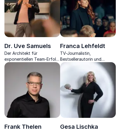
Dr. Uve Samuels
Franca Lehfeldt
Der Architekt für
TV-Journalistin,
exponentiellen Team-Erfolg
Bestsellerautorin und
- Experte für exponentielle
Unternehmerin mit
Innovation, KI-
Schwerpunkt auf
Transformation und High-
gesellschaftspolitische
Performance-Leadership
Themen
Frank Thelen
Gesa Lischka