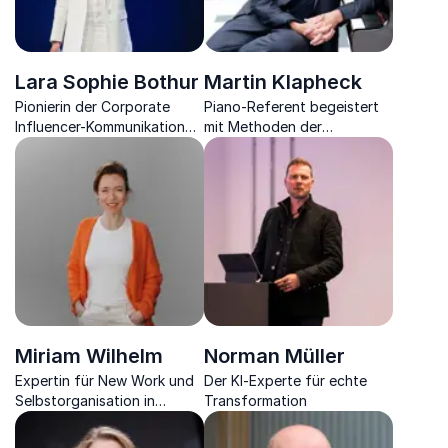
Lara Sophie Bothur
Martin Klapheck
Pionierin der Corporate
Piano-Referent begeistert
Influencer-Kommunikation
mit Methoden der
und Stimme für Innovation &
Kreativitätssteigerung,
Technologie
Motivation &
Kundenbegeisterung. Die
wesentlichen Inhalte erleben
Sie durch live gespielte
Musik.
Miriam Wilhelm
Norman Müller
Expertin für New Work und
Der KI-Experte für echte
Selbstorganisation in
Transformation
Unternehmen,
Unternehmerin und