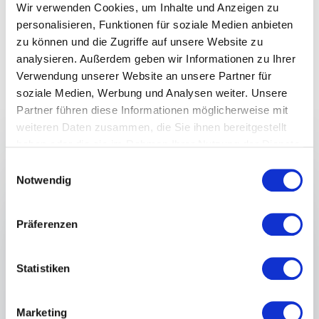
Wir verwenden Cookies, um Inhalte und Anzeigen zu
personalisieren, Funktionen für soziale Medien anbieten
zu können und die Zugriffe auf unsere Website zu
analysieren. Außerdem geben wir Informationen zu Ihrer
Verwendung unserer Website an unsere Partner für
soziale Medien, Werbung und Analysen weiter. Unsere
Vorträge
Partner führen diese Informationen möglicherweise mit
weiteren Daten zusammen, die Sie ihnen bereitgestellt
haben oder die sie im Rahmen Ihrer Nutzung der Dienste
:
VORTRAG VON KATHARINA BAEHR
gesammelt haben.
Einwilligungsauswahl
FUTURE MINDSET PEOPLE
Notwendig
EXPERIENCE: Warum HR Schnee von
gestern ist
Präferenzen
Worum es im Speaking geht
Warum sich HR vom administrativen
Statistiken
Kostenfaktor zur People Experience
Funktion (einem modernen People Mindset)
Marketing
entwickeln bzw. transformieren muss