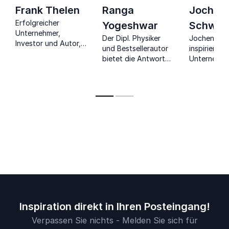
Frank Thelen
Ranga
Jochen
Erfolgreicher
Yogeshwar
Schwei
Unternehmer,
Der Dipl. Physiker
Jochen Sch
Investor und Autor,
und Bestsellerautor
inspiriert al
der mit seinen
bietet die Antwort
Unternehme
Erfahrungen aus der
auf die Frage, wie
Extremsport
Startup-Welt
neue Medien sich mit
Visionär zu
inspiriert.
Bildung verbinden
Veränderun
lassen.
dem Sprung
Unbekannt
Inspiration direkt in Ihren Posteingang!
Verpassen Sie nichts - Melden Sie sich für