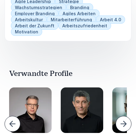
Agile Leadership
Strategie
Wachstumsstrategien
Branding
Employer Branding
Agiles Arbeiten
Arbeitskultur
Mitarbeiterführung
Arbeit 4.0
Arbeit der Zukunft
Arbeitszufriedenheit
Motivation
Verwandte Profile
urück
Weite