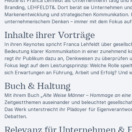
Heute ist Franca Lehfeldt als Unternehmerin tätig und 
Branding, LEHFELDT&. Dort berät sie Unternehmen und P
Markenentwicklung und strategischen Kommunikation. Ihr
unternehmerischem Denken – immer mit dem Fokus auf 
Inhalte ihrer Vorträge
In ihren Keynotes spricht Franca Lehfeldt über gesellsc
Bedeutung klarer Kommunikation in einer zunehmend kom
regt ihr Publikum dazu an, Denkweisen zu überprüfen 
Fokus liegt auf dem Leistungsprinzip: Welche Rolle spie
sich Erwartungen an Führung, Arbeit und Erfolg? Und wie
Buch & Haltung
Mit ihrem Buch
„Alte Weise Männer – Hommage an eine 
Zeitgeistthemen auseinander und beleuchtet gesellschaf
Das Werk unterstreicht ihr Plädoyer für Eigenverantwor
Debatten.
Relevanz für Unternehmen & E