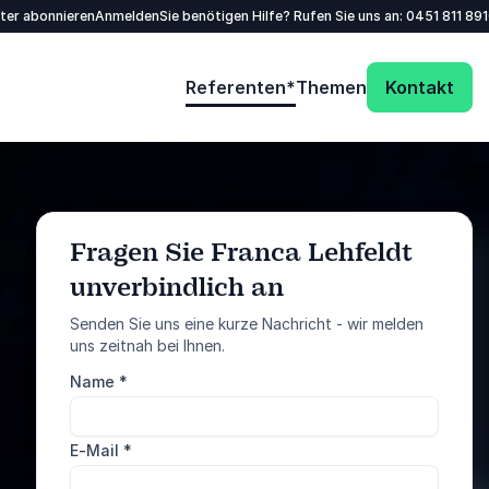
tter abonnieren
Anmelden
Sie benötigen Hilfe? Rufen Sie uns an:
0451 811 89
Referenten*
Themen
Kontakt
Fragen Sie Franca Lehfeldt
unverbindlich an
: @Model.ProfileFu
Anfrage senden
Senden Sie uns eine kurze Nachricht - wir melden
uns zeitnah bei Ihnen.
Rufen Sie uns an
Name
*
0451 811 89100
E-Mail
*
5 von 5