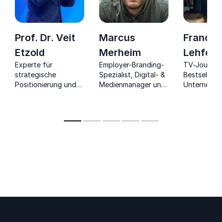
Prof. Dr. Veit
Marcus
Franca
Etzold
Merheim
Lehfeld
Experte für
Employer-Branding-
TV-Journali
strategische
Spezialist, Digital- &
Bestsellera
Positionierung und
Medienmanager und
Unternehmer
Kommunikation, gibt
Gründer.
Schwerpunk
neue Impulse für eine
gesellschaf
erfolgreiche
Themen
Differenzierung.