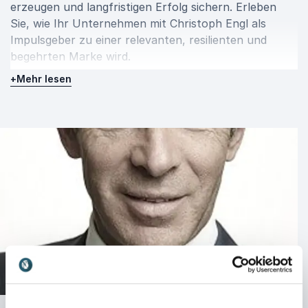
erzeugen und langfristigen Erfolg sichern. Erleben
Sie, wie Ihr Unternehmen mit Christoph Engl als
Impulsgeber zu einer relevanten, resilienten und
begehrten Marke wird.
+
Mehr lesen
Mögliche Vortragssprachen sind Deutsch, Englisch und
Italienisch. Der Referent reist aus Italien an.