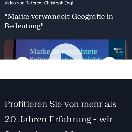
Christoph Engl gibt neue Denkansätze und
Video von Referent Christoph Engl
Handlungsempfehlungen – auch für Berufs-und
Branchenverbände sowie Parteien geeignet.
"Marke verwandelt Geografie in
Machen Sie Ihren Verband zukunftsfähig durch
Bedeutung"
eine starke Marke!
Ausschnitt seiner Keynote von der ITB Berlin 2017.
Zurück
Weiter
Wiedergabe
Profitieren Sie von mehr als
20 Jahren Erfahrung - wir