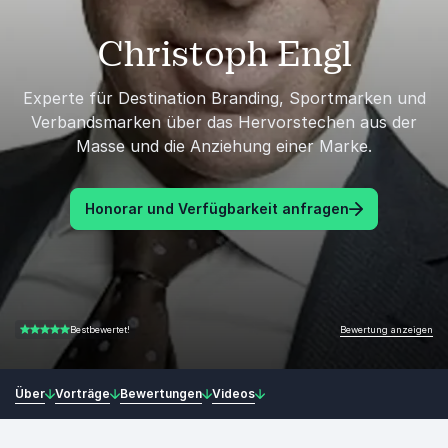
Christoph Engl
Experte für Destination Branding, Sportmarken und
Verbandsmarken über das Hervorstechen aus der
Masse und die Anziehung einer Marke.
Honorar und Verfügbarkeit anfragen
Bewertung anzeigen
Bestbewertet!
5.00 von 5
Über
Vorträge
Bewertungen
Videos