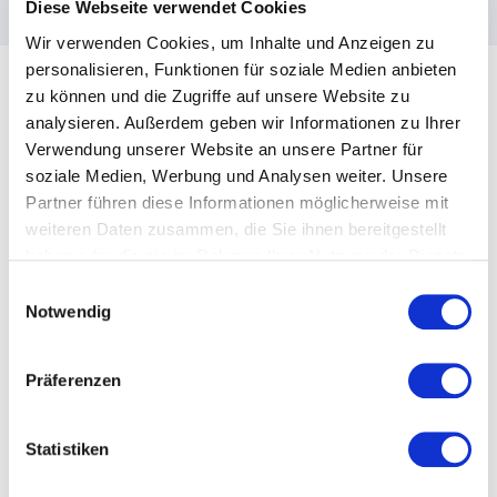
Diese Webseite verwendet Cookies
Wir verwenden Cookies, um Inhalte und Anzeigen zu
personalisieren, Funktionen für soziale Medien anbieten
zu können und die Zugriffe auf unsere Website zu
analysieren. Außerdem geben wir Informationen zu Ihrer
Verwendung unserer Website an unsere Partner für
Kundenbewertungen
soziale Medien, Werbung und Analysen weiter. Unsere
Partner führen diese Informationen möglicherweise mit
weiteren Daten zusammen, die Sie ihnen bereitgestellt
haben oder die sie im Rahmen Ihrer Nutzung der Dienste
gesammelt haben.
Einwilligungsauswahl
5
War perfekt! Der Vortrag ist bei unsere Teilnehmern
von
5
Notwendig
wirklich sehr, sehr gut angekommen und hat uns sehr
inspiriert.
Präferenzen
Christine Filipp
LEADER Region Weinviertel Ost
Statistiken