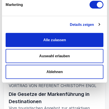
Marketing
5
von
Christoph Engl hat uns erneut sehr eindrucksvoll
5
dargelegt, was ein Markenaufbau bedeutet und hat
auch eine Bewertung unserer bisherigen
Bestrebungen im Münsterland abgegeben.
Details zeigen
Michael Kösters
Münsterland e.V.
Alle zulassen
Bewertet
5.00
/5 basierend auf
2
Kundenbewertungen
Auswahl erlauben
Ablehnen
Vorträge
:
VORTRAG VON REFERENT CHRISTOPH ENGL
Die Gesetze der Markenführung in
Destinationen
Vom touristischen Angebot zur attraktiven