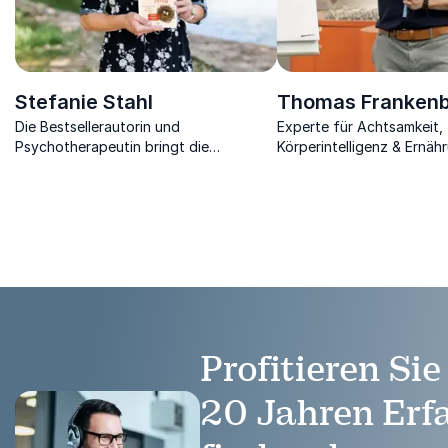
Stefanie Stahl
Thomas Franken
Die Bestsellerautorin und
Experte für Achtsamkeit,
Psychotherapeutin bringt die
Körperintelligenz & Ernähr
Potenziale Ihres Publikums zum
Fachbereichsleitung, Wiss
Vorschein.
Karatemeister sowie Auto
Profitieren Si
20 Jahren Erf