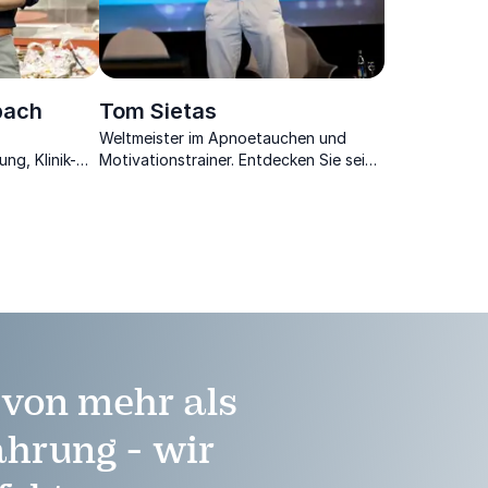
bach
Tom Sietas
Weltmeister im Apnoetauchen und
ung, Klinik-
Motivationstrainer. Entdecken Sie seine
enschaftler,
Geheimnisse für Spitzenleistungen
r.
unter Druck und wie man mentale
Stärke erreicht.
e von mehr als
ahrung - wir