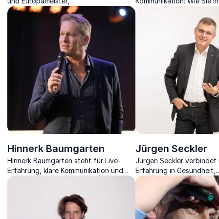
und Europameister,
Kommunikation: Wie Sie mi
Wirtschaftsingenieur, Teamentwickler
Selbstvertrauen auftrete
und Experte für Führung sowie
Changeprozesse.
Hinnerk Baumgarten
Jürgen Seckler
Hinnerk Baumgarten steht für Live-
Jürgen Seckler verbindet
Erfahrung, klare Kommunikation und
Erfahrung in Gesundheit,
souveränes Auftreten unter Druck.
Stressmanagement und Mo
praxisnahen Impulsen für
Arbeitswelten.