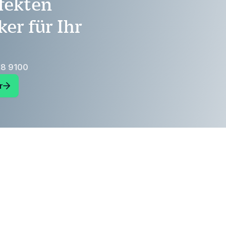
fekten
er für Ihr
18 9100
r