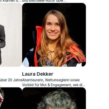
t Klarheit und
und Bestseller-Autor über
n
Potenzialentfaltung durch Motivation.
Laura Dekker
 über 20 Jahre
Abenteurerin, Weltumseglerin sowie
Vorbild für Mut & Engagement, wie die
tivation zu
eigenen Träume zur Realität werden
 moderne