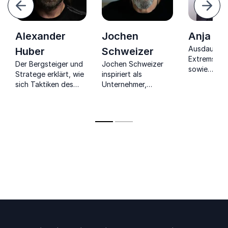
urück
Weite
Alexander
Jochen
Anja Bl
Ausdauer- 
Huber
Schweizer
Extremsport
Der Bergsteiger und
Jochen Schweizer
sowie
Stratege erklärt, wie
inspiriert als
Weltrekordh
sich Taktiken des
Unternehmer,
hat die höc
Bergsteigens auf
Extremsportler und
Gipfel der 
das Management
Visionär zu Mut,
bezwungen
übertragen lassen.
Veränderung und
dem Sprung ins
Unbekannte