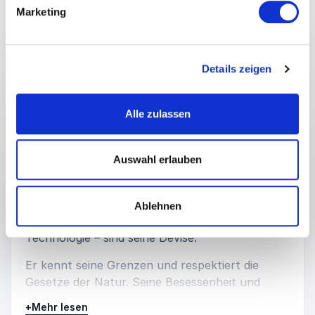
Marketing
Vorträge
VORTRAG VON REFERENT REINHOLD
Details zeigen
:
MESSNER
Berge versetzen
Alle zulassen
Kreative Innovation kennzeichnet das Leben
von Reinhold Messner.
Auswahl erlauben
Seine bergsteigerischen Leistungen
revolutionierten den Alpinismus. Der Mut zum
Ungewissen, oft „Unmöglichen“, und die Kunst
Ablehnen
der Selbstbeschränkung – als Verzicht auf
Technologie – sind seine Devise.
Er kennt seine Grenzen und respektiert die
Gesetze der Natur. Seine Besessenheit und
Disziplin ließen ihn dennoch „Berge versetzen“.
+
Mehr lesen