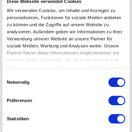
Diese Webseite verwendet Cookies
Wir verwenden Cookies, um Inhalte und Anzeigen zu
5
Im Rahmen unserer Aktionswoche zu "Nachhaltigkeit
von
5
personalisieren, Funktionen für soziale Medien anbieten
bei Zeppelin" haben wir Hr. Messner als Keynote
zu können und die Zugriffe auf unsere Website zu
Speaker mit dem Vortrag "Berge versetzen" können.
analysieren. Außerdem geben wir Informationen zu Ihrer
Hr. Messner hat mit seiner Bühnenpräsenz, seinen
unvergleichlichen Erlebnissen und seiner
Verwendung unserer Website an unsere Partner für
hervorragenden Vorbereitung unsere Erwartungen
soziale Medien, Werbung und Analysen weiter. Unsere
sogar noch übertroffen. Wir waren überwältigt von
Partner führen diese Informationen möglicherweise mit
seinen Erfahrungen als auch seiner demütigen,
weiteren Daten zusammen, die Sie ihnen bereitgestellt
selbstkritischen und dankbaren Lebenseinstellung, die
haben oder die sie im Rahmen Ihrer Nutzung der Dienste
noch lange als Inspiration nachwirken wird. Vielen
Dank für dieses unglaubliche Erlebnis, das uns als
gesammelt haben.
Einwilligungsauswahl
Zuhörer tief bewegt hat!
Notwendig
Ramona Kail
Zeppelin GmbH
Präferenzen
Bewertet
5.00
/5 basierend auf
2
Kundenbewertungen
Statistiken