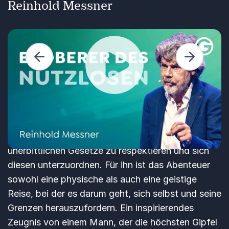
Reinhold Messner
»Die Kunst des großen Abenteuers ist nicht der
Rekord oder die Sensation.« Reinhold Messner,
Zurück
Weiter
der Pionier des Alpinismus, betont auf dem
Greator Festival, dass sein Leben und seine
Expeditionen nicht von Nutzen oder
Wiedergabe
Notwendigkeit geprägt sind, sondern von der
Sinnhaftigkeit. Durch seine Erlebnisse in extremen
Umgebungen hat er gelernt, die Natur und ihre
unerbittlichen Gesetze zu respektieren und sich
diesen unterzuordnen. Für ihn ist das Abenteuer
sowohl eine physische als auch eine geistige
Reise, bei der es darum geht, sich selbst und seine
Grenzen herauszufordern. Ein inspirierendes
Zeugnis von einem Mann, der die höchsten Gipfel