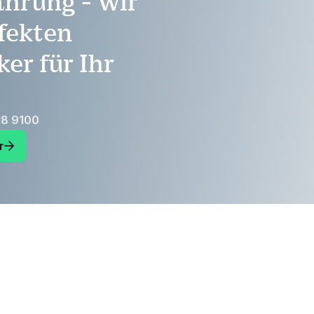
ahrung - wir
fekten
er für Ihr
18 9100
r