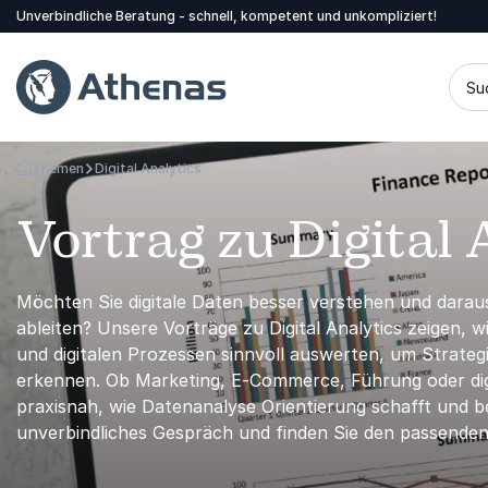
Unverbindliche Beratung - schnell, kompetent und unkompliziert!
Su
Themen
Digital Analytics
Zurück zur Startseite
Vortrag zu Digital
Möchten Sie digitale Daten besser verstehen und dara
ableiten? Unsere Vorträge zu Digital Analytics zeigen, 
und digitalen Prozessen sinnvoll auswerten, um Strat
erkennen. Ob Marketing, E-Commerce, Führung oder dig
praxisnah, wie Datenanalyse Orientierung schafft und b
unverbindliches Gespräch und finden Sie den passenden 