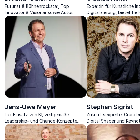
Futurist & Bühnenrockstar, Top
Expertin für Künstliche In
Innovator & Visionär sowie Autor.
Digitalisierung, bietet tie
Einblicke und innovative 
Unternehmen.
Jens-Uwe Meyer
Stephan Sigrist
Der Einsatz von KI, zeitgemäße
Zukunftsexperte, Gründer 
Leadership- und Change-Konzepte
Digital Shaper und Keyno
sind die Wegbereiter für den Erfolg
für transformative Strate
von Unternehmen in der Zukunft.
Wirtschaft und Gesellscha