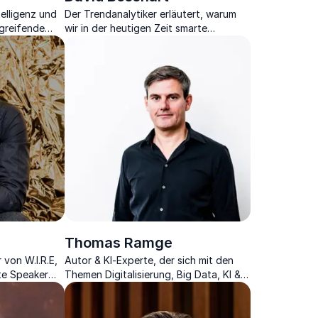
telligenz und
Der Trendanalytiker erläutert, warum
fgreifende
wir in der heutigen Zeit smarte
Strategien für
Technologien dringender denn je
benötigen und wie diese jedem einen
Mehrwert bieten.
Thomas Ramge
von W.I.R.E,
Autor & KI-Experte, der sich mit den
te Speaker
Themen Digitalisierung, Big Data, KI &
gien in
Klimawandel der Zukunft
ft.
auseinandersetzt.