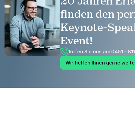
20 Jahren Erf
finden den per
Keynote-Speak
Event!
Rufen Sie uns an: 0451 – 81
Wir helfen Ihnen gerne weite