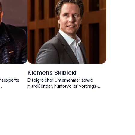
Klemens Skibicki
nsexperte
Erfolgreicher Unternehmer sowie
mitreißender, humorvoller Vortrags-
on sowie die
Experte für digitale Transformation
und Leadership.