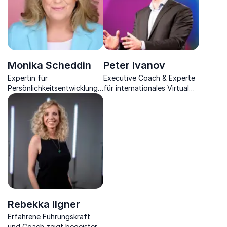
Monika Scheddin
Peter Ivanov
Expertin für
Executive Coach & Experte
Persönlichkeitsentwicklung,
für internationales Virtual
Veränderungen, Self-
Teambuilding inspiriert mit
Empowerment &
Taktiken der
Erfolgsstrategie
Leistungssteigerung von
Networking.
Teams.
Rebekka Ilgner
Erfahrene Führungskraft
und Coach zeigt begeistert,