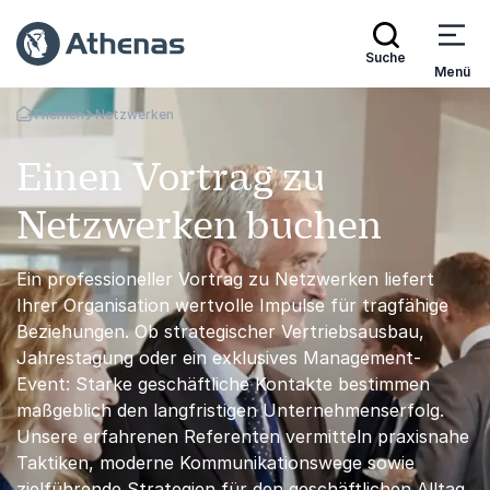
Suche
Menü
Themen
Netzwerken
Zurück zur Startseite
Einen Vortrag zu
Netzwerken buchen
Ein professioneller Vortrag zu Netzwerken liefert
Ihrer Organisation wertvolle Impulse für tragfähige
Beziehungen. Ob strategischer Vertriebsausbau,
Jahrestagung oder ein exklusives Management-
Event: Starke geschäftliche Kontakte bestimmen
maßgeblich den langfristigen Unternehmenserfolg.
Unsere erfahrenen Referenten vermitteln praxisnahe
Taktiken, moderne Kommunikationswege sowie
zielführende Strategien für den geschäftlichen Alltag.