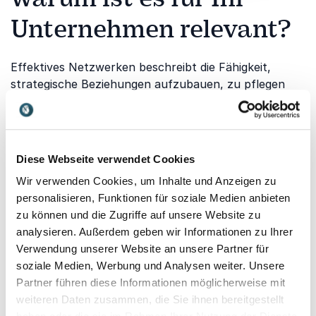
Unternehmen relevant?
Effektives Netzwerken beschreibt die Fähigkeit,
strategische Beziehungen aufzubauen, zu pflegen
und gezielt für den gegenseitigen Erfolg zu nutzen.
Für Unternehmen ist ein starkes Beziehungsnetzwerk
ein unschätzbarer wirtschaftlicher Vermögenswert.
Es öffnet Türen zu neuen Märkten, erleichtert den
Diese Webseite verwendet Cookies
Zugang zu exklusiven Informationen und
Wir verwenden Cookies, um Inhalte und Anzeigen zu
beschleunigt Innovationsprozesse durch
personalisieren, Funktionen für soziale Medien anbieten
Wissenstransfer. Wer über ein stabiles Geflecht aus
zu können und die Zugriffe auf unsere Website zu
Partnern, Kunden und Experten verfügt, agiert
analysieren. Außerdem geben wir Informationen zu Ihrer
wesentlich resilienter in wirtschaftlichen Krisenzeiten.
Verwendung unserer Website an unsere Partner für
Zudem stärkt professionelles Networking die eigene
soziale Medien, Werbung und Analysen weiter. Unsere
Marke und erhöht die Sichtbarkeit am Markt enorm.
Partner führen diese Informationen möglicherweise mit
Führungskräfte und Mitarbeiter, die diese Kunst
weiteren Daten zusammen, die Sie ihnen bereitgestellt
beherrschen, sichern dem gesamten Betrieb einen