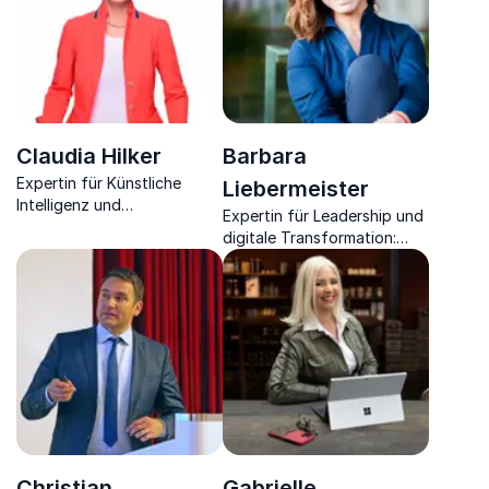
Claudia Hilker
Barbara
Expertin für Künstliche
Liebermeister
Intelligenz und
Expertin für Leadership und
Digitalisierung, bietet
digitale Transformation:
tiefgreifende Einblicke und
Wegbereiterin für die
innovative Strategien für
Arbeitswelt der Zukunft
Unternehmen.
Christian
Gabrielle