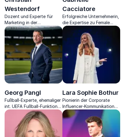
Westendorf
Cacciatore
Dozent und Experte für
Erfolgreiche Unternehmerin,
Marketing in der
die Expertise zu Female
Gesundheitsbranche,
Founders, Mindset und
Spezialist für Fachkräfte &
Networking mitbringt.
Patientengewinnung sowie
Unternehmer.
Georg Pangl
Lara Sophie Bothur
Fußball-Experte, ehemaliger
Pionierin der Corporate
int. UEFA Fußball-Funktionär,
Influencer-Kommunikation
Unternehmer und Autor
und Stimme für Innovation &
über Machtmissbrauch im
Technologie
Fußball.