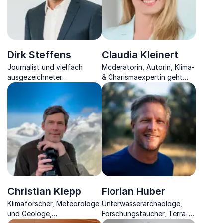
Dirk Steffens
Claudia Kleinert
Journalist und vielfach
Moderatorin, Autorin, Klima-
ausgezeichneter
& Charismaexpertin geht
Filmemacher, bekannter
Wettergeschehnissen auf
Reise-, Natur- und
den Grund und vermittelt
Wissenschaftsmoderator &
die Charisma-Formel.
Speaker über die
Wichtigkeit von
Biodiversität.
Christian Klepp
Florian Huber
Klimaforscher, Meteorologe
Unterwasserarchäologe,
und Geologe,
Forschungstaucher, Terra-