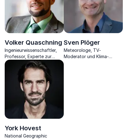
Volker Quaschning
Sven Plöger
Ingenieurwissenschaftler,
Meteorologe, TV-
Professor, Experte zur
Moderator und Klima-
Energiewende, Klima- und
Experte: Klimawandel
Umweltschutz sowie
verständlich und
Nachhaltigkeit, Autor,
motivierend erklärt
Podcaster, Youtuber.
York Hovest
National Geographic