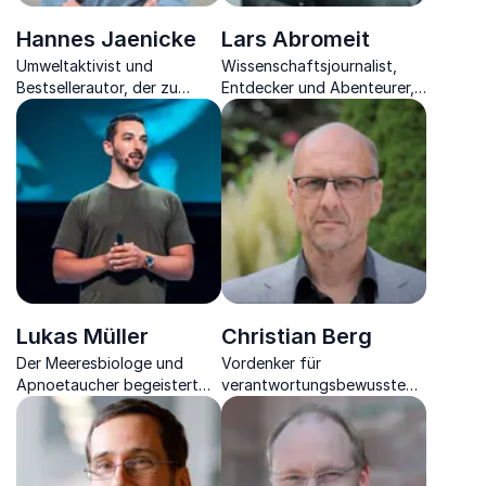
Hannes Jaenicke
Lars Abromeit
Umweltaktivist und
Wissenschaftsjournalist,
Bestsellerautor, der zu
Entdecker und Abenteurer,
nachhaltigem Handeln
berichtet über den
inspiriert und klare Analysen
Aufbruch ins Unbekannte
zu Umweltschutz und
und zeigt, was wir alle von
Menschenrechten bietet.
Expeditionen lernen können
Lukas Müller
Christian Berg
Der Meeresbiologe und
Vordenker für
Apnoetaucher begeistert
verantwortungsbewusste
durch Grenzerfahrungen im
Zukunftsgestaltung und
Ozean – von Weißen Haien
Transformation
bis zur Arktis.