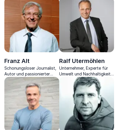
Bestsellerautor und
X-Moderator und Autor
preisgekrönter
über Performance in der
Landschaftsfotograf.
Naturwissenschaft.
Franz Alt
Ralf Utermöhlen
Schonungsloser Journalist,
Unternehmer, Experte für
Autor und passionierter
Umwelt und Nachhaltigkeit
Berater zieht Sie in den
in der Wirtschaft, der den
Bann des Wandels von Klima
dazugehörigen Wandel von
und Umwelt.
Unternehmen positiv
gestaltet.