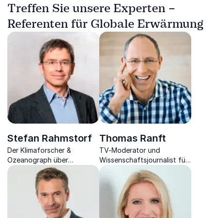
Treffen Sie unsere Experten –
Referenten für Globale Erwärmung
Stefan Rahmstorf
Thomas Ranft
Der Klimaforscher &
TV-Moderator und
Ozeanograph über
Wissenschaftsjournalist für
Anzeichen des Klimawandels
Klimawandel & Wetter,
und Ansätze zur
Nachhaltigkeit & Mobilität.
langfristigen Lösung.