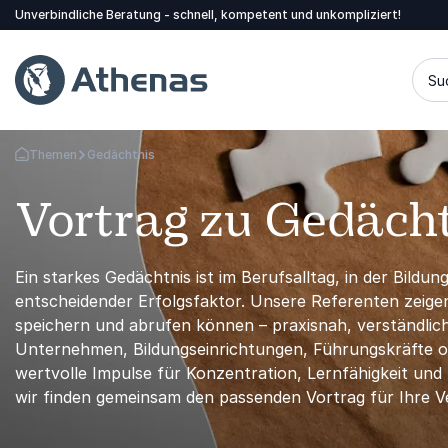
Unverbindliche Beratung - schnell, kompetent und unkompliziert!
Su
Themen
Gedächtnis
Zurück zur Startseite
Vortrag zu Gedäch
Ein starkes Gedächtnis ist im Berufsalltag, in der Bildu
entscheidender Erfolgsfaktor. Unsere Referenten zeig
speichern und abrufen können – praxisnah, verständli
Unternehmen, Bildungseinrichtungen, Führungskräfte od
wertvolle Impulse für Konzentration, Lernfähigkeit und 
wir finden gemeinsam den passenden Vortrag für Ihre V