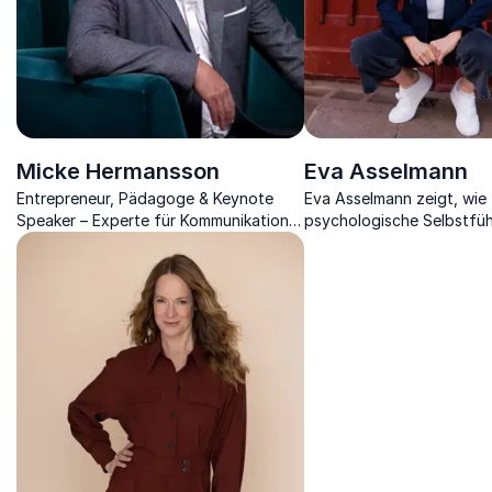
Micke Hermansson
Eva Asselmann
Entrepreneur, Pädagoge & Keynote
Eva Asselmann zeigt, wie
Speaker – Experte für Kommunikation,
psychologische Selbstfüh
Motivation und Lernen in allen
Stabilität und Klarheit in 
Kontexten
Überforderung gelingen.