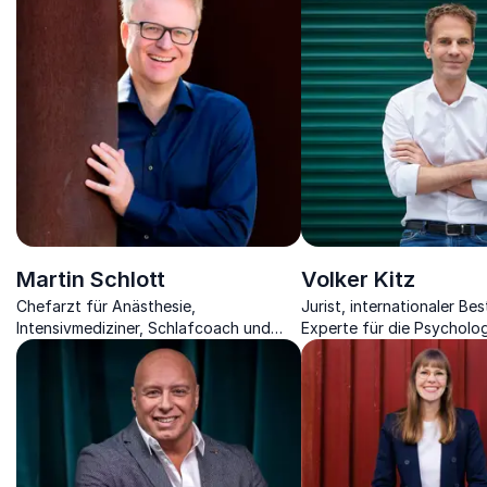
Martin Schlott
Volker Kitz
Chefarzt für Anästhesie,
Jurist, internationaler Bes
Intensivmediziner, Schlafcoach und
Experte für die Psycholog
Autor über Schlaf und dessen
Überzeugung und Motivat
Auswirkung auf die Gesundheit.