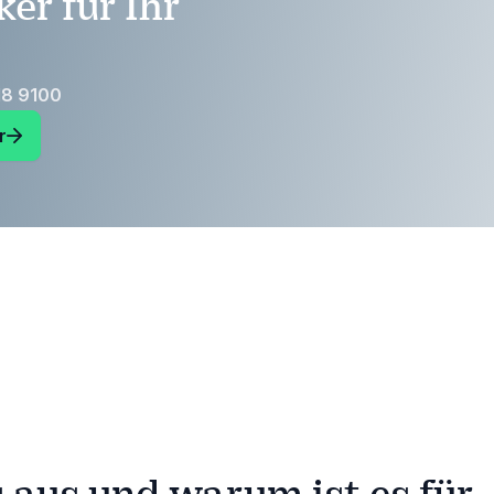
er für Ihr
18 9100
r
aus und warum ist es für