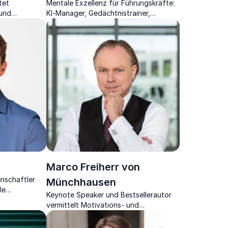
tet
Mentale Exzellenz für Führungskräfte:
und
KI-Manager, Gedächtnistrainer,
 um Ihre
Keynote Speaker und dreifacher
Weltrekordhalter
Marco Freiherr von
nschaftler
Münchhausen
le
Keynote Speaker und Bestsellerautor
s Gehirn
vermittelt Motivations- und
Erfolgsstrategien mit Tiefgang und
Unterhaltungswert.