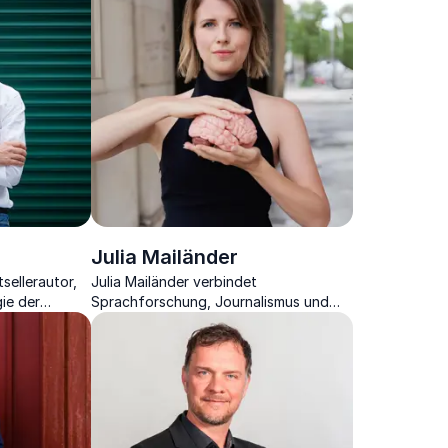
Julia Mailänder
tsellerautor,
Julia Mailänder verbindet
ie der
Sprachforschung, Journalismus und
ion.
Unternehmertum zu inspirierenden
Vorträgen mit echtem Praxisbezug.