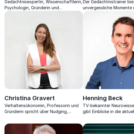
Gedächtnisexpertin, Wissenschaftlerin,
Der Gedächtnistrainer bie
Psychologin, Gründerin und
unvergessliche Momente 
Bestsellerautorin zeigt, was das
begeistert mit Techniken,
Gedächtnis alles kann.
Hirnleistung zu steigern.
Christina Gravert
Henning Beck
Verhaltensökonomin, Professorin und
TV-bekannter Neurowisse
Gründerin spricht über Nudging,
gibt Einblicke in die aktuel
Nachhaltigkeit und wie unsere
Hirnforschung und wie da
Umgebung unser Verhalten beeinflusst.
Unternehmen beeinflusst.