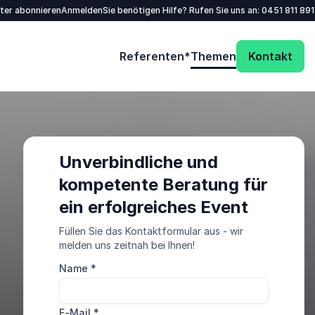
tter abonnieren
Anmelden
Sie benötigen Hilfe? Rufen Sie uns an:
0451 811 89
Referenten*
Themen
Kontakt
Unverbindliche und
kompetente Beratung für
ein erfolgreiches Event
Füllen Sie das Kontaktformular aus - wir
melden uns zeitnah bei Ihnen!
Name
*
E-Mail
*