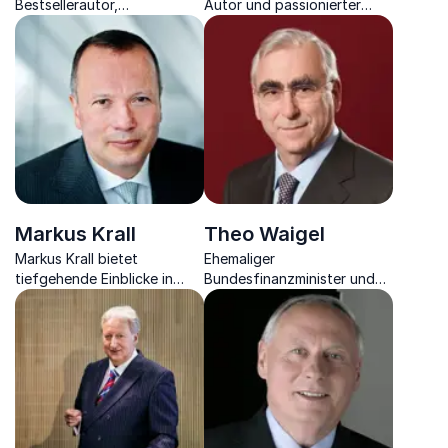
Bestsellerautor,
Autor und passionierter
Politikberater und
Berater zieht Sie in den
Dolmetscher zwischen dem
Bann des Wandels von Klima
Börsenmarkt und den
und Umwelt.
Menschen außerhalb.
Markus Krall
Theo Waigel
Markus Krall bietet
Ehemaliger
tiefgehende Einblicke in
Bundesfinanzminister und
Finanzmärkte, Geldpolitik
Namensgeber des Euros
und wirtschaftliche Risiken –
gewährt einen interessanten
praxisnah, kritisch und
Blick hinter die Fassaden
fundiert
Europas und dessen
Finanzpolitik.