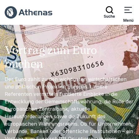
Suche
Menü
Themen
Euro
Zurück zur Startseite
Vortrag zum Euro
buchen
Der Euro zählt zu den wichtigsten wirtschaftlichen
und politischen Projekten Europas. Unsere
Referenten vermitteln fundierte Einblicke in die
Entwicklung der Gemeinschaftswährung, die Rolle der
Europäischen Zentralbank, aktuelle
Herausforderungen sowie die Zukunft des
europäischen Währungsraums. Ob für Unternehmen,
Verbände, Banken oder öffentliche Institutionen – ein
Vortrag zum Euro schafft Orientierung in einer