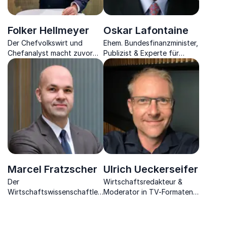
Folker Hellmeyer
Oskar Lafontaine
Der Chefvolkswirt und
Ehem. Bundesfinanzminister,
Chefanalyst macht zuvor
Publizist & Experte für
komplex erscheinende
globale, wirtschaftliche,
Vorgänge der Aktien- und
gesellschaftliche und
Finanzwelt greifbar.
politische Fragen.
Marcel Fratzscher
Ulrich Ueckerseifer
Der
Wirtschaftsredakteur &
Wirtschaftswissenschaftler
Moderator in TV-Formaten,
und Politikberater
Experte für Wirtschaft,
begeistert durch seine
Finanzen & Politik.
fundierten Einblicke in