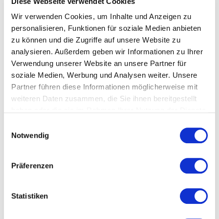
Diese Webseite verwendet Cookies
beeinflusst Handel, Inflation, Zinssätze, Investitionen
und die wirtschaftliche Stabilität Europas. Für
Wir verwenden Cookies, um Inhalte und Anzeigen zu
Unternehmen ist es entscheidend zu verstehen, wie
personalisieren, Funktionen für soziale Medien anbieten
geldpolitische Entscheidungen, Finanzkrisen oder
zu können und die Zugriffe auf unsere Website zu
geopolitische Entwicklungen den Euroraum
analysieren. Außerdem geben wir Informationen zu Ihrer
verändern. Ein Vortrag zum Euro vermittelt nicht nur
Verwendung unserer Website an unsere Partner für
historisches Wissen, sondern auch aktuelle
soziale Medien, Werbung und Analysen weiter. Unsere
Einschätzungen zu Risiken, Chancen und
Partner führen diese Informationen möglicherweise mit
Zukunftsszenarien. So erhalten Entscheider,
weiteren Daten zusammen, die Sie ihnen bereitgestellt
Führungskräfte und Organisationen eine fundierte
haben oder die sie im Rahmen Ihrer Nutzung der Dienste
Grundlage, um wirtschaftliche Entwicklungen besser
gesammelt haben.
Einwilligungsauswahl
einzuordnen und strategisch zu handeln.
Notwendig
Präferenzen
Welche Themen behandeln
unsere Vorträge zum Euro?
Statistiken
Unsere Vorträge zum Euro beleuchten die