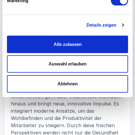
Marketing
Details zeigen
Vorträge
:
VORTRAG VON REFERENTIN ANNE FLECK
Alle zulassen
Iss Dich gesund! – gesundes
Unternehmen durch gesunde
Auswahl erlauben
Ernährung und moderne
Ernährungsstrategien
Ablehnen
Erfolgreiches Gesundheitsmanagement in
Unternehmen geht über traditionelle Methoden
hinaus und bringt neue, innovative Impulse. Es
integriert moderne Ansätze, um das
Wohlbefinden und die Produktivität der
Mitarbeiter zu steigern. Durch diese frischen
Perspektiven werden nicht nur die Gesundheit