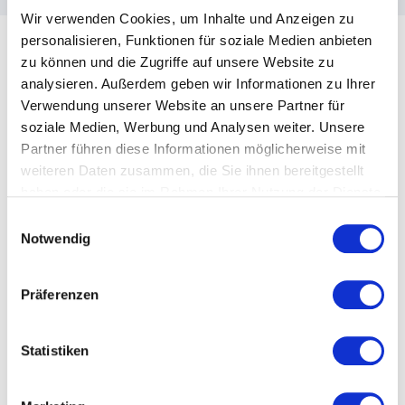
Wir verwenden Cookies, um Inhalte und Anzeigen zu
personalisieren, Funktionen für soziale Medien anbieten
zu können und die Zugriffe auf unsere Website zu
analysieren. Außerdem geben wir Informationen zu Ihrer
Verwendung unserer Website an unsere Partner für
Kundenbewertungen
soziale Medien, Werbung und Analysen weiter. Unsere
Partner führen diese Informationen möglicherweise mit
weiteren Daten zusammen, die Sie ihnen bereitgestellt
haben oder die sie im Rahmen Ihrer Nutzung der Dienste
gesammelt haben.
4
von
"Die Teilnehmer waren sehr zufrieden mit den
5
Einwilligungsauswahl
Ausführungen von Frau Dr. Fleck, es wurde nach dem
Notwendig
Vortrag sehr intensiv an den Tischen diskutiert. Die
Brücke von gesunder Ernährung zu unserem Charity-
Dinner (Gänseessen) wurde sehr gut hergestellt."
Präferenzen
Frank Lehmeier
Bürgerstiftung im Landkreis Nienburg
Statistiken
Bewertet
4.00
/5 basierend auf
1
Kundenbewertungen