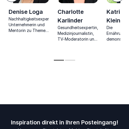
Denise Loga
Charlotte
Katrin
Nachhaltigkeitsexpertin,
Karlinder
Kleines
Unternehmerin und
Gesundheitsexpertin,
Die
Mentorin zu Themen
Medizinjournalistin,
Ernährungs
wie Future Food und
TV-Moderatorin und
demonstrier
der
Buchautorin bringt
gekonnt de
Zukunftsfähigkeit
Ihnen die Freude am
Zusammenh
von Unternehmen.
gesunden Leben und
einem gesu
Fitness nahe.
Lifestyle u
beruflichem
Inspiration direkt in Ihren Posteingang!