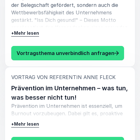
der Belegschaft gefördert, sondern auch die
Wettbewerbsfähigkeit des Unternehmens
gestärkt. "Iss Dich gesund!" – Dieses Motto
repräsentiert den Kerngedanken eines gesunden
+
Mehr lesen
Unternehmens. Durch einfache, alltagstaugliche
und moderne Ernährungsstrategien wird nicht
nur die Gesundheit jedes Einzelnen gefördert,
: Dr. Ann
Vortragsthema unverbindlich anfragen
sondern auch das gesamte Arbeitsumfeld positiv
beeinflusst. Gesunde Ernährung ist somit ein
zentraler Baustein für ein leistungsfähiges und
:
VORTRAG VON REFERENTIN ANNE FLECK
vitales Unternehmen.
Prävention im Unternehmen – was tun,
was besser nicht tun!
Prävention im Unternehmen ist essenziell, um
Burnout vorzubeugen. Dabei gilt es, proaktive
Maßnahmen zu ergreifen und zugleich
+
Mehr lesen
bestimmte Handlungen zu meiden. Eine effektive
Präventionsstrategie erkennt die