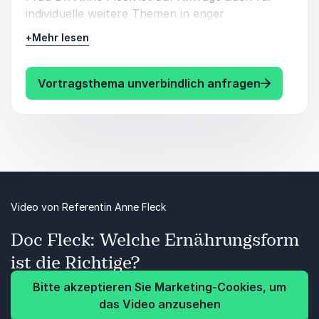
Unternehmenserfolg beitragen können.
individuelle weitere Themen in enger
Abstimmung mit dem Kunden verfügbar. Inhalte,
+
Mehr lesen
Schwerpunkte und Formate werden passgenau
auf Zielgruppe, Branche und Anlass
zugeschnitten – für maximale Relevanz,
: Dr. Ann
Vortragsthema unverbindlich anfragen
Aktualität und nachhaltige Wirkung.
Video von Referentin Anne Fleck
Doc Fleck: Welche Ernährungsform
ist die Richtige?
Bitte akzeptieren Sie Marketing-Cookies, um
das Video anzusehen