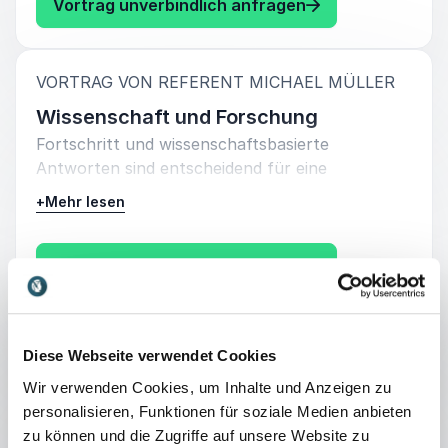
: Michael Müller A
Vortrag unverbindlich anfragen
sollten.
:
VORTRAG VON REFERENT MICHAEL MÜLLER
Wissenschaft und Forschung
Fortschritt und wissenschaftsbasierte
Antworten sind entscheidend für eine
nachhaltige Politik und erfordern enge
+
Mehr lesen
Zusammenarbeit zwischen Politik und
Forschung. Die globale Vernetzung des
Wissenschaftsstandorts Deutschland ist ein
: Michael Müller 
Vortrag unverbindlich anfragen
großer Standortvorteil und sollte weiter
ausgebaut werden. Die Internationalisierung der
Wissenschaft darf auch in schwierigen
:
VORTRAG VON REFERENT MICHAEL MÜLLER
Diese Webseite verwendet Cookies
außenpolitischen Zeiten nicht vernachlässigt
Wohnen und Miete
werden und ist ein Kernanliegen von Michael
Wir verwenden Cookies, um Inhalte und Anzeigen zu
Bezahlbares Wohnen ist eine wichtige
Müller.
personalisieren, Funktionen für soziale Medien anbieten
gesellschaftspolitische Frage unserer Zeit. Die
zu können und die Zugriffe auf unsere Website zu