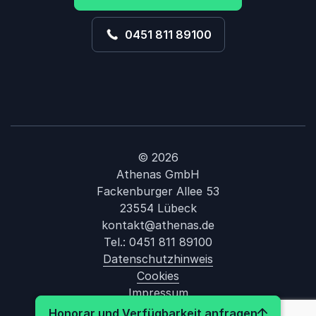
0451 811 89100
© 2026
Athenas GmbH
Fackenburger Allee 53
23554 Lübeck
kontakt@athenas.de
Tel.:
0451 811 89100
Datenschutzhinweis
Cookies
Impressum
: Michael 
Honorar und Verfügbarkeit anfragen