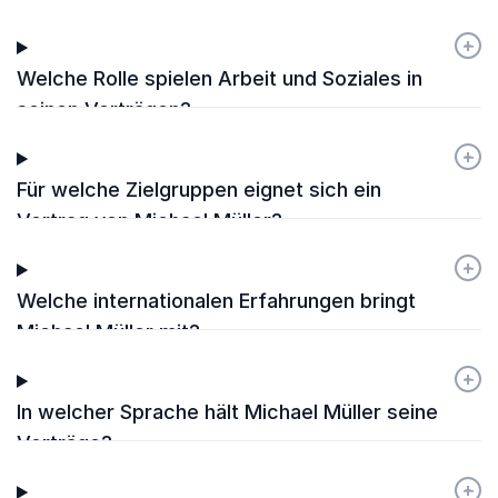
+
-
Welche Rolle spielen Arbeit und Soziales in
seinen Vorträgen?
+
-
Für welche Zielgruppen eignet sich ein
Vortrag von Michael Müller?
+
-
Welche internationalen Erfahrungen bringt
Michael Müller mit?
+
-
In welcher Sprache hält Michael Müller seine
Vorträge?
+
-