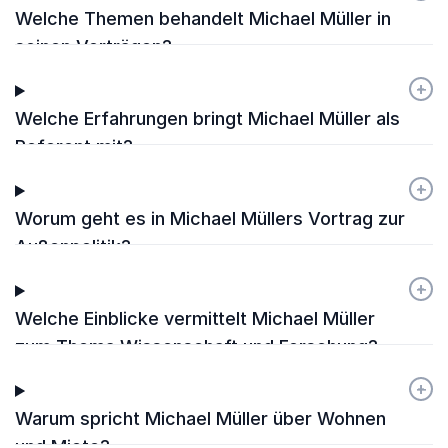
Welche Themen behandelt Michael Müller in
seinen Vorträgen?
+
-
Welche Erfahrungen bringt Michael Müller als
Referent mit?
+
-
Worum geht es in Michael Müllers Vortrag zur
Außenpolitik?
+
-
Welche Einblicke vermittelt Michael Müller
zum Thema Wissenschaft und Forschung?
+
-
Warum spricht Michael Müller über Wohnen
und Miete?