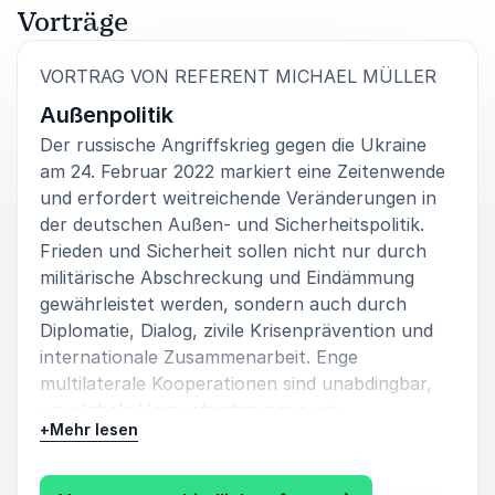
Vorträge
:
VORTRAG VON REFERENT MICHAEL MÜLLER
Außenpolitik
Der russische Angriffskrieg gegen die Ukraine
am 24. Februar 2022 markiert eine Zeitenwende
und erfordert weitreichende Veränderungen in
der deutschen Außen- und Sicherheitspolitik.
Frieden und Sicherheit sollen nicht nur durch
militärische Abschreckung und Eindämmung
gewährleistet werden, sondern auch durch
Diplomatie, Dialog, zivile Krisenprävention und
internationale Zusammenarbeit. Enge
multilaterale Kooperationen sind unabdingbar,
um globale Herausforderungen wie
+
Mehr lesen
Klimawandel, Pandemie und
Ernährungssicherheit zu bewältigen, wobei auch
schwierige Partner im Dialog einbezogen werden