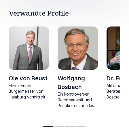
Verwandte Profile
Ole von Beust
Wolfgang
Dr. Eric
Ehem. Erster
Militärstrat
Bosbach
Bürgermeister von
Berater,
Ein kontroverser
Hamburg vermittelt
Bestsellera
Rechtsanwalt und
mitreißend die
Universitäts
Politiker erklärt das
wachsende Relevanz
und Publizi
deutsche und
von Soft Skills in
die richtige
europäische Politik
Führungspositionen.
bei der
auf eine für alle
Organisatio
verständliche Weise.