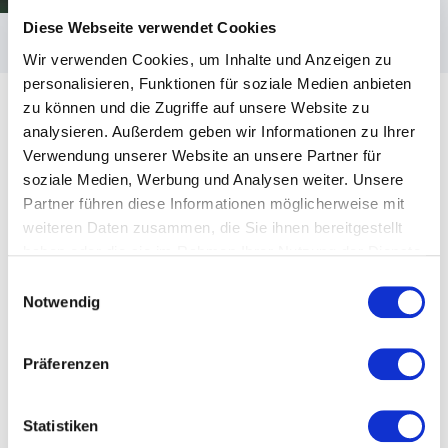
für Erfolg und Lebensfreude setzt.
Diese Webseite verwendet Cookies
Mögliche Vortragssprachen sind Deutsch und Englisch.
Wir verwenden Cookies, um Inhalte und Anzeigen zu
Der Referent reist aus Deutschland an.
personalisieren, Funktionen für soziale Medien anbieten
zu können und die Zugriffe auf unsere Website zu
analysieren. Außerdem geben wir Informationen zu Ihrer
Verwendung unserer Website an unsere Partner für
soziale Medien, Werbung und Analysen weiter. Unsere
Kundenbewertungen
Partner führen diese Informationen möglicherweise mit
weiteren Daten zusammen, die Sie ihnen bereitgestellt
haben oder die sie im Rahmen Ihrer Nutzung der Dienste
gesammelt haben.
Einwilligungsauswahl
5
Stefan hat unsere Erwartungen voll und ganz erfüllt.
von
5
Notwendig
Er hat die von uns gewünschten Themen
hervorragend eingebracht und unsere Teilnehmer mit
seinem Vortrag begeistert.
Präferenzen
Susanne Theis
massa haus
Statistiken