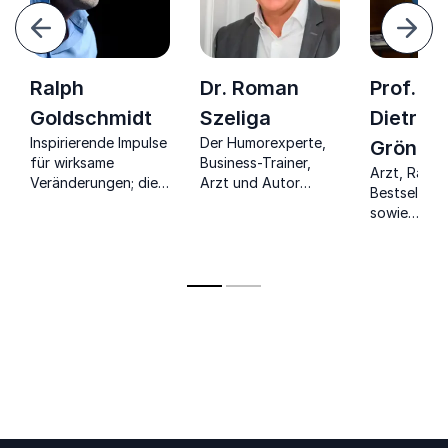
urück
Weite
Ralph
Dr. Roman
Prof. Dr.
Goldschmidt
Szeliga
Dietrich
Inspirierende Impulse
Der Humorexperte,
Grönem
für wirksame
Business-Trainer,
Arzt, Radio
Veränderungen; die
Arzt und Autor
Bestseller-
Arbeitswelt von
erklärt, warum
sowie
morgen
Lachen die beste
Rückenexpe
Medizin im Leben
berichtet ü
und Unternehmen ist.
Hören und 
Ihres Rücke