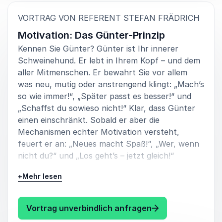
:
VORTRAG VON REFERENT STEFAN FRÄDRICH
Motivation: Das Günter-Prinzip
Kennen Sie Günter? Günter ist Ihr innerer
Schweinehund. Er lebt in Ihrem Kopf – und dem
aller Mitmenschen. Er bewahrt Sie vor allem
was neu, mutig oder anstrengend klingt: „Mach’s
so wie immer!“, „Später passt es besser!“ und
„Schaffst du sowieso nicht!“ Klar, dass Günter
einen einschränkt. Sobald er aber die
Mechanismen echter Motivation versteht,
feuert er an: „Neues macht Spaß!“, „Wer, wenn
nicht du?“ und „Los geht’s – jetzt gleich!“
Machen Sie eine spannende Reise durch die
+
Mehr lesen
Erkenntnisse der Motivationspsychologie,
Coaching und Neurowissenschaft! Garantiert
: Stefan Frädrich
Vortrag unverbindlich anfragen
humorvoll dargeboten – samt innerem