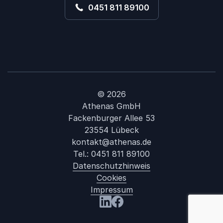
0451 811 89100
© 2026
Athenas GmbH
Fackenburger Allee 53
23554 Lübeck
kontakt@athenas.de
Tel.:
0451 811 89100
Datenschutzhinweis
Cookies
Impressum
: Dr. Roma
Besuchen Sie uns LinkedIn
Besuchen Sie uns Facebook