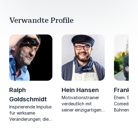
Verwandte Profile
Ralph
Hein Hansen
Frank Ei
Motivationstrainer
Ehem. Stan
Goldschmidt
verdeutlich mit
Comedian 
Inspirierende Impulse
seiner einzigartigen
Bühnen-Prof
für wirksame
Motivationstheorie
mit viel Hu
Veränderungen; die
"Fisch" die Lust an
Innovation
Arbeitswelt von
Leistung.
Work, Digita
morgen
und KI.