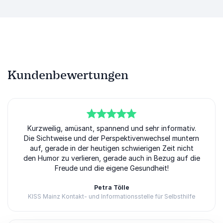
Kundenbewertungen
5
Kurzweilig, amüsant, spannend und sehr informativ.
von
5
Die Sichtweise und der Perspektivenwechsel muntern
auf, gerade in der heutigen schwierigen Zeit nicht
den Humor zu verlieren, gerade auch in Bezug auf die
Freude und die eigene Gesundheit!
Petra Tölle
KISS Mainz Kontakt- und Informationsstelle für Selbsthilfe