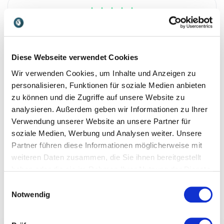
5
von
"Herr Dr. Roman Szeliga bereicherte unser
5
Firmenjubiläum mit einem Impulsvortrag direkt zu
Beginn des Tages. Es war eine grandiose
Entscheidung, die wir jederzeit wieder so umsetzen
Diese Webseite verwendet Cookies
und auch weiterempfehlen würden. Auszüge aus
Wir verwenden Cookies, um Inhalte und Anzeigen zu
seinem Vortrag und die positive Stimmung, die
personalisieren, Funktionen für soziale Medien anbieten
dadurch entstanden ist, hielten den ganzen Tag über
an und machten ihn zu einem Veranstaltungserfolg.
zu können und die Zugriffe auf unsere Website zu
Vielen Dank für diesen humorvollen
analysieren. Außerdem geben wir Informationen zu Ihrer
Perspektivenwechsel."
Verwendung unserer Website an unsere Partner für
soziale Medien, Werbung und Analysen weiter. Unsere
Doreen Boden, WHG Eberswalde
Partner führen diese Informationen möglicherweise mit
WHG Eberswalde
weiteren Daten zusammen, die Sie ihnen bereitgestellt
haben oder die sie im Rahmen Ihrer Nutzung der Dienste
Bewertet
5.00
/5 basierend auf
2
Kundenbewertungen
gesammelt haben.
Einwilligungsauswahl
Notwendig