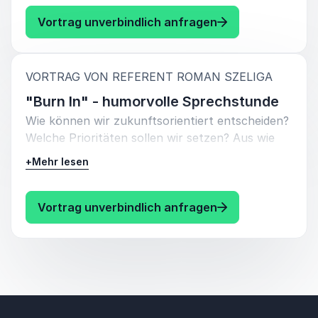
an.
: Roman Szeliga "
Vortrag unverbindlich anfragen
Hören Sie mehr über die emotionalen
Geschmacksträger Humor, Freude und
Leichtigkeit im Privat- und Geschäftsleben.
:
VORTRAG VON REFERENT ROMAN SZELIGA
Referent Roman Szeliga gibt Impulse für die
"Burn In" - humorvolle Sprechstunde
tägliche Kommunikation! Ein Plädoyer, das
Wie können wir zukunftsorientiert entscheiden?
(Berufs)Leben mit Leichtigkeit zu meistern und
Welche Prioritäten sollen wir setzen? Aus wie
dabei den Spaß als Turboantrieb zu nutzen!
vielen Fehlbesetzungen besteht meine
+
Mehr lesen
Abteilung? Und habe ich mich selbst mitgezählt?
In einer humorvollen Sprechstunde verraten sie
Führungskräften und Mitarbeitern
: Roman Szeliga "
Vortrag unverbindlich anfragen
hochwirksame Rezepte, wie man in einer Phase
kompletter Unsicherheit handlungsfähig und
positiv bleibt.