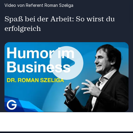
Video von Referent Roman Szeliga
Spaß bei der Arbeit: So wirst du
erfolgreich
Lachen ist die beste Medizin - das weiß jedes
Kind. Doch warum zum Lachen in den Keller
gehen tatsächlich der ganz falsche Ansatz ist,
zeigt der Kommunikationsexperte Dr. Roman
Szeliga. Außerdem zeigt er einleuchtend auf,
Wiedergabe
wieso Humor im Alltag und auf der Arbeit
tatsächlich erfolgreicher macht.