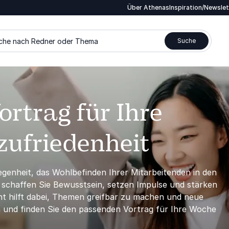
Über Athenas
Inspiration/Newsle
che nach Redner oder Thema
Suche
rtrag für Ihre
zufriedenheit
legenheit, das Wohlbefinden Ihrer Mitarbeitenden in den
g schaffen Sie Bewusstsein, setzen Impulse und stärken
t hilft dabei, Themen greifbar zu machen und neue
h und finden Sie den passenden Vortrag für Ihre Woche