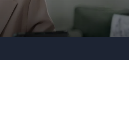
Redner- oder Themenwunsch?
Senden Ihrer Anfrage!
Rufen Sie uns an
0451 811 89100