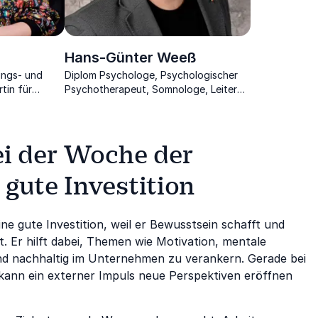
Hans-Günter Weeß
ungs- und
Diplom Psychologe, Psychologischer
tin für
Psychotherapeut, Somnologe, Leiter
ndheit,
der schlafmedizinischen Abteilung im
logie.
Pfalzklinikum und Buchautor.
ei der Woche der
 gute Investition
ine gute Investition, weil er Bewusstsein schafft und
rt. Er hilft dabei, Themen wie Motivation, mentale
d nachhaltig im Unternehmen zu verankern. Gerade bei
t, kann ein externer Impuls neue Perspektiven eröffnen