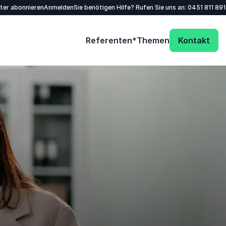
tter abonnieren
Anmelden
Sie benötigen Hilfe? Rufen Sie uns an:
0451 811 89
Referenten*
Themen
Kontakt
Name
*
E-Mail
*
Telefon
Unternehmen