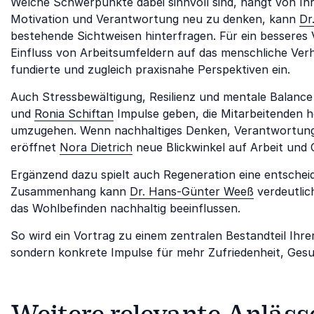
Welche Schwerpunkte dabei sinnvoll sind, hängt von Ihr
Motivation und Verantwortung neu zu denken, kann
Dr
bestehende Sichtweisen hinterfragen. Für ein bessere
Einfluss von Arbeitsumfeldern auf das menschliche Ver
fundierte und zugleich praxisnahe Perspektiven ein.
Auch Stressbewältigung, Resilienz und mentale Balanc
und
Ronia Schiftan
Impulse geben, die Mitarbeitenden 
umzugehen. Wenn nachhaltiges Denken, Verantwortung 
eröffnet
Nora Dietrich
neue Blickwinkel auf Arbeit und 
Ergänzend dazu spielt auch Regeneration eine entscheid
Zusammenhang kann
Dr. Hans-Günter Weeß
verdeutlic
das Wohlbefinden nachhaltig beeinflussen.
So wird ein Vortrag zu einem zentralen Bestandteil Ihrer
sondern konkrete Impulse für mehr Zufriedenheit, Gesund
Weitere relevante Anläss