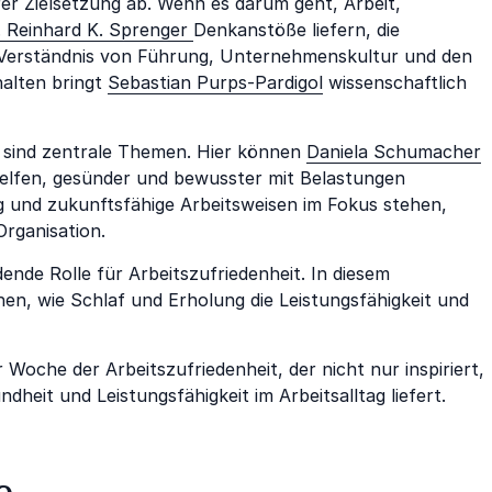
er Zielsetzung ab. Wenn es darum geht, Arbeit,
. Reinhard K. Sprenger
Denkanstöße liefern, die
s Verständnis von Führung, Unternehmenskultur und den
halten bringt
Sebastian Purps-Pardigol
wissenschaftlich
e sind zentrale Themen. Hier können
Daniela Schumacher
helfen, gesünder und bewusster mit Belastungen
und zukunftsfähige Arbeitsweisen im Fokus stehen,
Organisation.
ende Rolle für Arbeitszufriedenheit. In diesem
hen, wie Schlaf und Erholung die Leistungsfähigkeit und
 Woche der Arbeitszufriedenheit, der nicht nur inspiriert,
heit und Leistungsfähigkeit im Arbeitsalltag liefert.
e