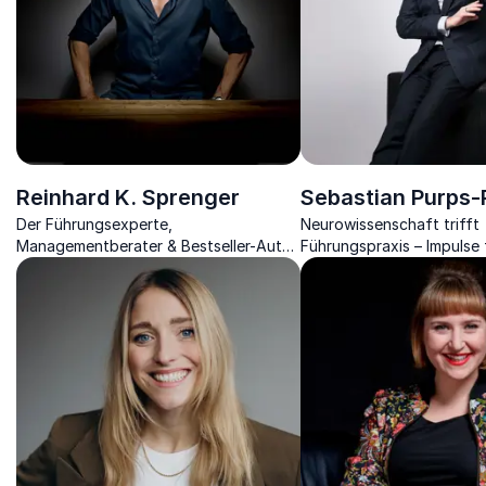
Reinhard K. Sprenger
Sebastian Purps-
Der Führungsexperte,
Neurowissenschaft trifft
Managementberater & Bestseller-Autor
Führungspraxis – Impulse 
bringt Organisation und Motivation
Neuroresilienz, Transfor
zurück ins Unternehmen.
nachhaltige Leistung.