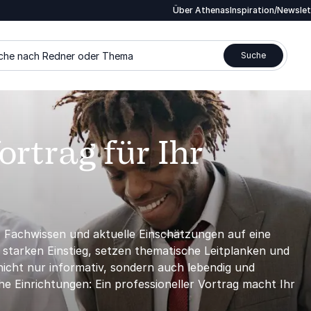
Über Athenas
Inspiration/Newsle
che nach Redner oder Thema
Suche
rtrag für Ihr
, Fachwissen und aktuelle Einschätzungen auf eine
 starken Einstieg, setzen thematische Leitplanken und
nicht nur informativ, sondern auch lebendig und
e Einrichtungen: Ein professioneller Vortrag macht Ihr