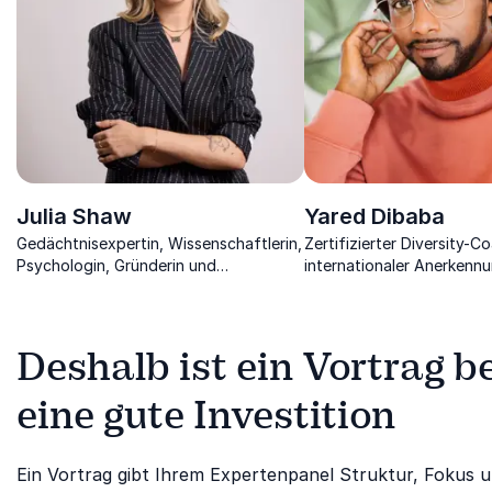
Julia Shaw
Yared Dibaba
Gedächtnisexpertin, Wissenschaftlerin,
Zertifizierter Diversity-C
Psychologin, Gründerin und
internationaler Anerkenn
Bestsellerautorin zeigt, was das
nordischer Entertainer ins
Gedächtnis alles kann.
Chancengerechtigkeit zu 
Deshalb ist ein Vortrag 
eine gute Investition
Ein Vortrag gibt Ihrem Expertenpanel Struktur, Fokus un