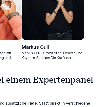
Markus Gull
oach mit
Markus Gull – Storytelling-Experte und
ung und
Keynote-Speaker: Die Kraft der
piriert, um
Geschichten für Unternehmen und
fördern.
Führungskräfte
bei einem Expertenpanel
d zusätzliche Tiefe. Statt direkt in verschiedene