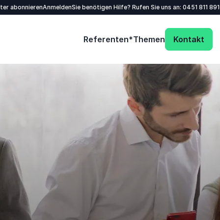
tter abonnieren
Anmelden
Sie benötigen Hilfe? Rufen Sie uns an:
0451 811 89
Referenten*
Themen
Kontakt
Name
*
E-Mail
*
Telefon
Unternehmen