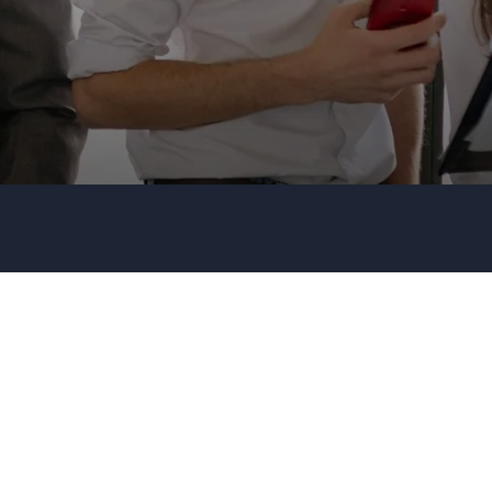
Redner- oder Themenwunsch?
Senden Ihrer Anfrage!
Rufen Sie uns an
0451 811 89100