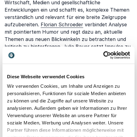
Wirtschaft, Medien und gesellschaftliche
Entwicklungen ein und schafft es, komplexe Themen
verständlich und relevant für eine breite Zielgruppe
aufzubereiten.
Florian Schroeder
verbindet Analyse
mit pointiertem Humor und regt dazu an, aktuelle
Themen aus neuen Blickwinkeln zu betrachten und
kritisch zu hinterfragen.
Julia Bauer
setzt Impulse zu
Kommunikation, Wirkung und Auftritt und
unterstützt dabei, Argumente klar zu formulieren
und Diskussionen wirkungsvoll zu gestalten.
Diese Webseite verwendet Cookies
Die Investition in einen hochwertigen Vortrag lohnt
Wir verwenden Cookies, um Inhalte und Anzeigen zu
sich deshalb besonders, weil sie die Qualität der
personalisieren, Funktionen für soziale Medien anbieten
gesamten Podiumsdiskussion steigert. Teilnehmende
zu können und die Zugriffe auf unsere Website zu
erhalten Orientierung, das Publikum wird besser
analysieren. Außerdem geben wir Informationen zu Ihrer
eingebunden und die Diskussion gewinnt an Tiefe und
Verwendung unserer Website an unsere Partner für
Relevanz. So wird Ihre Podiumsdiskussion nicht nur
soziale Medien, Werbung und Analysen weiter. Unsere
informativ, sondern auch lebendig und nachhaltig
Partner führen diese Informationen möglicherweise mit
wirksam.