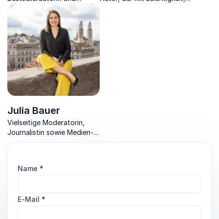
Unternehmerin mit
Charme und Professionalität
Schwerpunkt auf
der Gesellschaft den
gesellschaftspolitische
Spiegel vorhält.
Themen
Julia Bauer
Vielseitige Moderatorin,
Journalistin sowie Medien-
und Rhetoriktrainerin führt
mit erfrischender
Herzlichkeit durch
Name
*
Veranstaltungen.
E-Mail
*