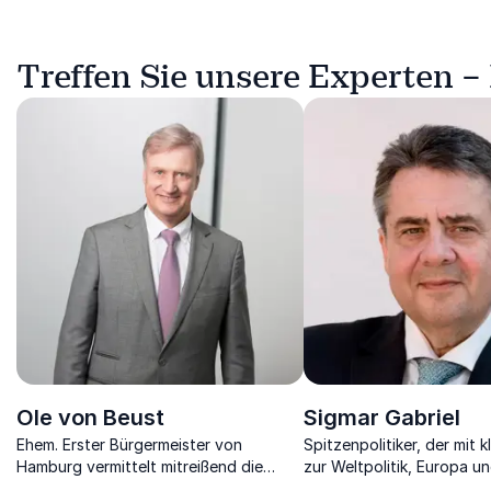
Treffen Sie unsere Experten –
Ole von Beust
Sigmar Gabriel
Ehem. Erster Bürgermeister von
Spitzenpolitiker, der mit 
Hamburg vermittelt mitreißend die
zur Weltpolitik, Europa u
wachsende Relevanz von Soft Skills in
Faktor neue Maßstäbe set