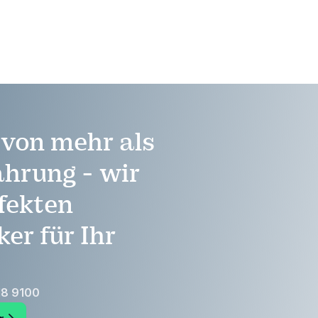
verständliche Weise.
e von mehr als
ahrung - wir
fekten
er für Ihr
18 9100