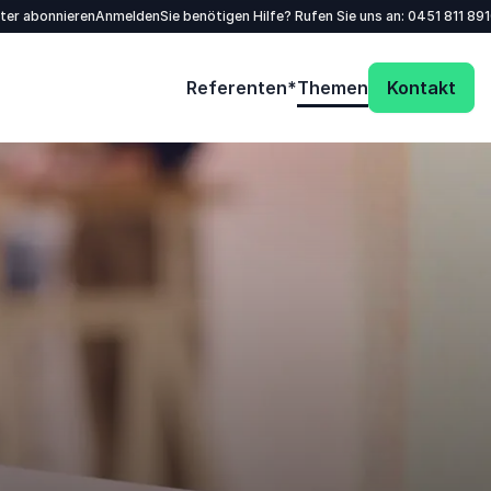
tter abonnieren
Anmelden
Sie benötigen Hilfe? Rufen Sie uns an:
0451 811 89
Referenten*
Themen
Kontakt
Füllen Sie das Kontaktformular aus - wir
melden uns zeitnah bei Ihnen!
Name
*
E-Mail
*