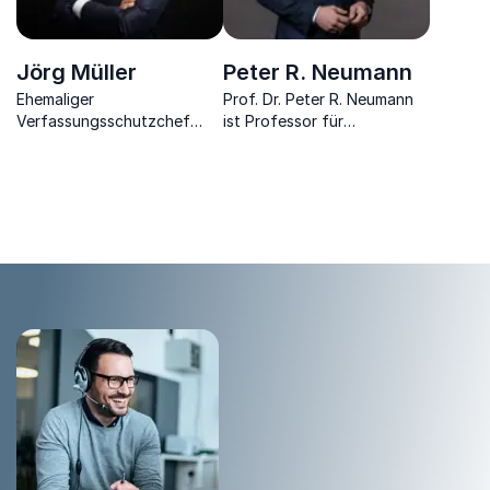
Jörg Müller
Peter R. Neumann
Ehemaliger
Prof. Dr. Peter R. Neumann
Verfassungsschutzchef
ist Professor für
Brandenburgs und Experte
Sicherheitsstudien am King’s
für innere Sicherheit,
College London und
Extremismus und
international gefragter
Sicherheitskommunikation
Experte für Terrorismus.