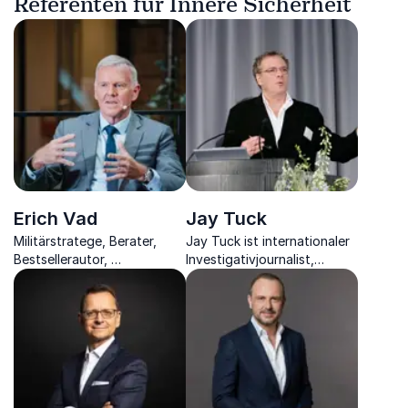
Referenten für Innere Sicherheit
Erich Vad
Jay Tuck
Militärstratege, Berater,
Jay Tuck ist internationaler
Bestsellerautor,
Investigativjournalist,
Universitätslehrer und
Sicherheitsexperte und
Publizist über die richtige
gefragter Keynote-Speaker
Strategie bei der
zu KI, Krieg und globaler
Organisationsführung.
Sicherheit.