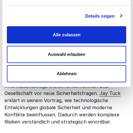
Belastung konstruktiv umzugehen.
Chiara Behrens de
Luna
zeigt, wie mentale Stärke, Teamdynamik und
Details zeigen
Fokus in anspruchsvollen Situationen gefördert
werden können. Das stärkt Handlungsfähigkeit,
Vertrauen und Zusammenarbeit.
Alle zulassen
Cyberrisiken, KI und globale
Auswahl erlauben
Sicherheit
Digitale Technologien verändern Bedrohungslagen
Ablehnen
rasant. Cyberangriffe, künstliche Intelligenz und
Informationskriege stellen Unternehmen und
Gesellschaft vor neue Sicherheitsfragen.
Jay Tuck
erklärt in seinem Vortrag, wie technologische
Entwicklungen globale Sicherheit und moderne
Konflikte beeinflussen. Dadurch werden komplexe
Risiken verständlich und strategisch einordbar.