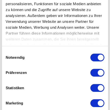
Strategie, Krisen und
personalisieren, Funktionen für soziale Medien anbieten
zu können und die Zugriffe auf unsere Website zu
sicherheitspolitische Orientierung
analysieren. Außerdem geben wir Informationen zu Ihrer
Innere Sicherheit verlangt klare Analyse und
Verwendung unserer Website an unsere Partner für
strategisches Denken. Organisationen müssen
soziale Medien, Werbung und Analysen weiter. Unsere
einschätzen können, welche Entwicklungen ihre
Partner führen diese Informationen möglicherweise mit
Stabilität, Entscheidungsfähigkeit und Verantwortung
weiteren Daten zusammen, die Sie ihnen bereitgestellt
beeinflussen.
Erich Vad
vermittelt in seinem Vortrag
haben oder die sie im Rahmen Ihrer Nutzung der Dienste
sicherheitspolitische Perspektiven und zeigt, wie
gesammelt haben.
Einwilligungsauswahl
Strategie in komplexen Lagen Orientierung schafft.
Notwendig
So entstehen Impulse für Führung, Krisenfestigkeit
und verantwortungsvolle Entscheidungen.
Präferenzen
Mentale Stärke in unsicheren
Statistiken
Situationen
Sicherheit ist nicht nur eine Frage von Strukturen,
sondern auch von innerer Stabilität. Menschen und
Marketing
Teams müssen lernen, mit Druck, Unsicherheit und