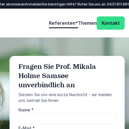
tter abonnieren
Anmelden
Sie benötigen Hilfe? Rufen Sie uns an:
0451 811 89
Referenten*
Themen
Kontakt
Fragen Sie Prof. Mikala
Holme Samsøe
: @Model.ProfileFu
Anfrage senden
unverbindlich an
Senden Sie uns eine kurze Nachricht - wir melden
Rufen Sie uns an
uns zeitnah bei Ihnen.
0451 811 89100
Name
*
5 von 5
E-Mail
*