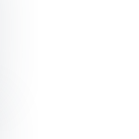
msøe Gestaltung für die Reduktive Moderne
msøe Stadt-Gesellschaft mit Architektur gestalten