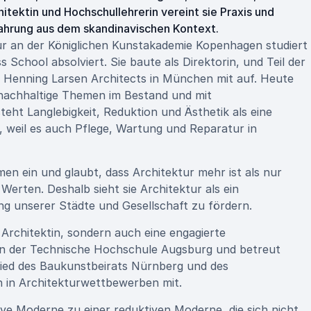
itektin und Hochschullehrerin vereint sie Praxis und
rfahrung aus dem skandinavischen Kontext.
r an der Königlichen Kunstakademie Kopenhagen studiert
chool absolviert. Sie baute als Direktorin, und Teil der
ro Henning Larsen Architects in München mit auf. Heute
f nachhaltige Themen im Bestand und mit
steht Langlebigkeit, Reduktion und Ästhetik als eine
 weil es auch Pflege, Wartung und Reparatur in
en ein und glaubt, dass Architektur mehr ist als nur
 Werten. Deshalb sieht sie Architektur als ein
ng unserer Städte und Gesellschaft zu fördern.
 Architektin, sondern auch eine engagierte
 an der Technische Hochschule Augsburg und betreut
glied des Baukunstbeirats Nürnberg und des
in in Architekturwettbewerben mit.
ive Moderne zu einer reduktiven Moderne, die sich nicht