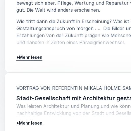
bewegt sich aber. Pflege, Wartung und Reparatur 
gut. Die Welt wird anders erscheinen.
Wie tritt dann die Zukunft in Erscheinung? Was ist
Gestaltungsanspruch von morgen …. Die Bilder u
Erzählungen von der Zukunft prägen wie Mensch
und handeln in Zeiten eines Paradigmenwechsel.
Die Architektin Mikala Holme Samsøe arbeitet in d
+
Mehr lesen
und in der Praxis im Bestand und mit gebrauchten 
Sie gibt Beispiele aus der Architektur und Stadtpl
Deutschland und Dänemark und aus dem aktuelle
Perspektivwechsel in Bezug auf unseren Umgang 
VORTRAG VON REFERENTIN MIKALA HOLME SA
Material generell.
Stadt-Gesellschaft mit Architektur gest
Ein reduktiver Ansatz rüttelt grundlegend an dem,
Was leisten Architektur und Planung und wie könne
seit Generationen für modern (und schön) halten: 
nachhaltige Entwicklung von der Stadt und Gesell
geradlinig, un-dekoriert.
unterstützen? Wie schaffen wir dadurch neue Vor
+
Mehr lesen
Heute stellt sich die Frage: Was ist denn modern?
von dem guten Leben? Und wie können wir auch e