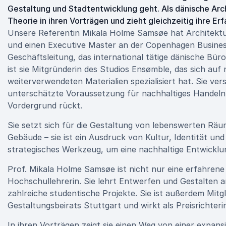
Gestaltung und Stadtentwicklung geht. Als dänische Arch
Theorie in ihren Vorträgen und zieht gleichzeitig ihre E
Unsere Referentin Mikala Holme Samsøe hat Architektu
und einen Executive Master an der Copenhagen Business S
Geschäftsleitung, das international tätige dänische Bü
ist sie Mitgründerin des Studios Ensømble, das sich au
weiterverwendeten Materialien spezialisiert hat. Sie ver
unterschätzte Voraussetzung für nachhaltiges Handeln,
Vordergrund rückt.
Sie setzt sich für die Gestaltung von lebenswerten Räum
Gebäude – sie ist ein Ausdruck von Kultur, Identität und
strategisches Werkzeug, um eine nachhaltige Entwicklu
Prof. Mikala Holme Samsøe ist nicht nur eine erfahrene
Hochschullehrerin. Sie lehrt Entwerfen und Gestalten
zahlreiche studentische Projekte. Sie ist außerdem Mit
Gestaltungsbeirats Stuttgart und wirkt als Preisrichter
In ihren Vorträgen zeigt sie einen Weg von einer expans