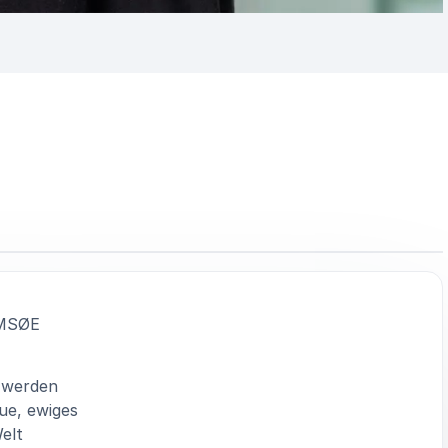
:
MSØE
r werden
ue, ewiges
elt