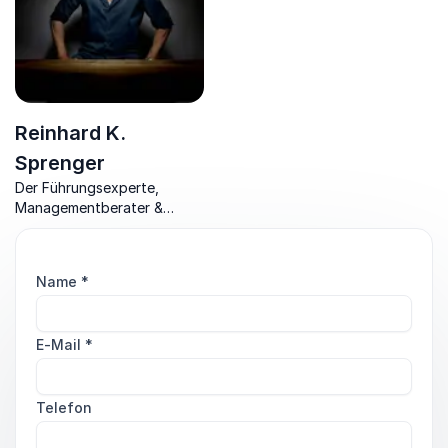
Reinhard K.
Sprenger
Der Führungsexperte,
Managementberater &
Bestseller-Autor bringt
Organisation und
Motivation zurück ins
Name
*
Unternehmen.
E-Mail
*
Telefon