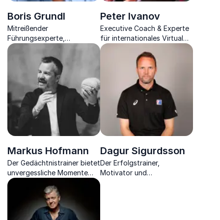
Boris Grundl
Peter Ivanov
Mitreißender
Executive Coach & Experte
Führungsexperte,
für internationales Virtual
bewegender Management
Teambuilding inspiriert mit
Trainer und Autor setzt mit
Taktiken der
Ihnen den Ausreden ein
Leistungssteigerung von
Ende.
Teams.
Markus Hofmann
Dagur Sigurdsson
Der Gedächtnistrainer bietet
Der Erfolgstrainer,
unvergessliche Momente
Motivator und
und begeistert mit
Europameister beweist ein
Techniken, um Ihre
goldenes Händchen im
Hirnleistung zu steigern.
Sport sowie als
Unternehmer.