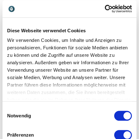
Zusammenarbeit, New Leadership und den Umgang
mit Veränderung. Seine Vorträge helfen, komplexe
Themen verständlich einzuordnen und geben
Orientierung in dynamischen Arbeitswelten. So
Diese Webseite verwendet Cookies
werden Teilnehmende befähigt, Veränderungen
Wir verwenden Cookies, um Inhalte und Anzeigen zu
konstruktiv mitzugestalten.
personalisieren, Funktionen für soziale Medien anbieten
Markus Hofmann
verbindet Wissen mit
zu können und die Zugriffe auf unsere Website zu
Entertainment. Mit seinen lebendigen Vorträgen zu
analysieren. Außerdem geben wir Informationen zu Ihrer
Lernen, Gedächtnis und Aufmerksamkeit sorgt er
Verwendung unserer Website an unsere Partner für
dafür, dass Inhalte nicht nur gehört, sondern
soziale Medien, Werbung und Analysen weiter. Unsere
langfristig behalten werden. Gerade bei
Partner führen diese Informationen möglicherweise mit
Veranstaltungen mit vielen Programmpunkten
weiteren Daten zusammen, die Sie ihnen bereitgestellt
steigert dies den nachhaltigen Lernerfolg.
haben oder die sie im Rahmen Ihrer Nutzung der Dienste
gesammelt haben.
Einwilligungsauswahl
Dagur Sigurdsson
, erfolgreicher Spitzentrainer,
Notwendig
überträgt Prinzipien aus dem Leistungssport auf
Unternehmen. Er zeigt eindrucksvoll, wie Teamgeist,
Vertrauen und klare Ziele zu Höchstleistungen
Präferenzen