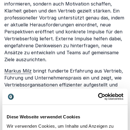
informieren, sondern auch Motivation schaffen,
Klarheit geben und den Vertrieb gezielt stärken. Ein
professioneller Vortrag unterstützt genau das, indem
er aktuelle Herausforderungen einordnet, neue
Perspektiven eröffnet und konkrete Impulse für den
Vertriebserfolg liefert. Externe Impulse helfen dabei,
eingefahrene Denkweisen zu hinterfragen, neue
Ansätze zu entwickeln und Teams auf gemeinsame
Ziele auszurichten.
Markus Milz
bringt fundierte Erfahrung aus Vertrieb,
Führung und Unternehmenspraxis ein und zeigt, wie
Vertriebsorganisationen effizienter aufgestellt und
nachhaltig erfolgreich gemacht werden können.
Martin Limbeck
setzt klare und direkte Impulse rund
um Verkauf, Abschlussstärke und Kundenorientierung
und motiviert Vertriebsteams, ihre Performance
Diese Webseite verwendet Cookies
konsequent zu steigern.
Katrin Gugl
ergänzt dies mit
Wir verwenden Cookies, um Inhalte und Anzeigen zu
praxisnahen Ansätzen zu Kommunikation,