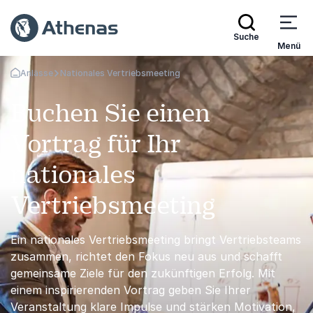
Suche
Menü
Anlässe
Nationales Vertriebsmeeting
Zurück zur Startseite
Buchen Sie einen
Vortrag für Ihr
nationales
Vertriebsmeeting
Ein nationales Vertriebsmeeting bringt Vertriebsteams
zusammen, richtet den Fokus neu aus und schafft
gemeinsame Ziele für den zukünftigen Erfolg. Mit
einem inspirierenden Vortrag geben Sie Ihrer
Veranstaltung klare Impulse und stärken Motivation,