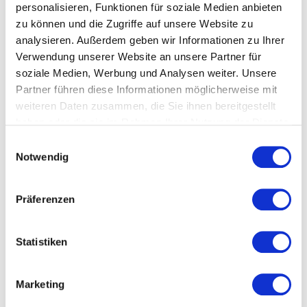
personalisieren, Funktionen für soziale Medien anbieten
Verkaufspsychologie und authentischem Auftreten
zu können und die Zugriffe auf unsere Website zu
und unterstützt dabei, Kundenbeziehungen gezielt
analysieren. Außerdem geben wir Informationen zu Ihrer
aufzubauen und zu stärken.
Verwendung unserer Website an unsere Partner für
Die Investition in einen hochwertigen Vortrag lohnt
soziale Medien, Werbung und Analysen weiter. Unsere
sich deshalb langfristig, weil sie die Qualität des
Partner führen diese Informationen möglicherweise mit
Vertriebsmeetings deutlich erhöht. Sie fördern
weiteren Daten zusammen, die Sie ihnen bereitgestellt
Motivation, stärken die Ausrichtung im Team und
haben oder die sie im Rahmen Ihrer Nutzung der Dienste
schaffen die Grundlage für bessere Ergebnisse im
gesammelt haben.
Einwilligungsauswahl
Vertrieb. So wird Ihr nationales Vertriebsmeeting
Notwendig
nicht nur informativ, sondern auch nachhaltig
wirksam.
Präferenzen
Weitere relevante Anlässe
Statistiken
Kick-off Event
Marketing
Strategietag