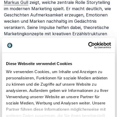
Markus Gull
zeigt, welche zentrale Rolle Storytelling
im modernen Marketing spielt. Er macht deutlich, wie
Geschichten Aufmerksamkeit erzeugen, Emotionen
wecken und Marken nachhaltig im Gedächtnis
verankern. Seine Impulse helfen dabei, theoretische
Marketingkonzepte mit kreativen Erzählstrukturen
zu verbinden und Inhalte wirkungsvoll zu
kommunizieren.
Prof. Dr. Veit Etzold
ergänzt die Marketingvorlesung
um eine strategische Perspektive. Mit seinem Fokus
Diese Webseite verwendet Cookies
auf Positionierung, Differenzierung und
Wir verwenden Cookies, um Inhalte und Anzeigen zu
Wettbewerbsstrategien vermittelt er ein tiefes
personalisieren, Funktionen für soziale Medien anbieten
Verständnis dafür, wie Marketing als langfristiges
zu können und die Zugriffe auf unsere Website zu
Führungsinstrument eingesetzt wird. Seine
analysieren. Außerdem geben wir Informationen zu Ihrer
Vorlesungen fördern analytisches Denken und helfen,
Verwendung unserer Website an unsere Partner für
Marketingentscheidungen systematisch zu treffen.
soziale Medien, Werbung und Analysen weiter. Unsere
Partner führen diese Informationen möglicherweise mit
Gemeinsam zeigen diese Speaker, dass eine
weiteren Daten zusammen, die Sie ihnen bereitgestellt
Marketingvorlesung weit mehr sein kann als reine