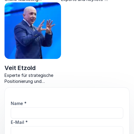
beeindruckt mit Einblicken in
Speaker: Die Kraft der
die Welt und den
Geschichten für
Arbeitsmarkt von morgen.
Unternehmen und
Führungskräfte
Veit Etzold
Experte für strategische
Positionierung und
Kommunikation, gibt neue
Impulse für eine erfolgreiche
Differenzierung.
Name
*
E-Mail
*