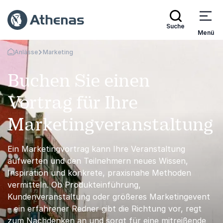
Suche
Menü
Anlässe
Marketing
Zurück zur Startseite
Buchen Sie einen
Vortrag für Ihre
Marketingveranstaltung
Ein Marketingvortrag kann Ihre Veranstaltung
aufwerten und den Teilnehmern neues Wissen,
Inspiration und konkrete, praxisnahe Methoden
vermitteln. Ob Produkteinführung,
Kundenveranstaltung oder größeres Marketingevent
– ​​ein erfahrener Redner gibt die Richtung vor, regt
zum Nachdenken an und sorgt für eine mitreißende