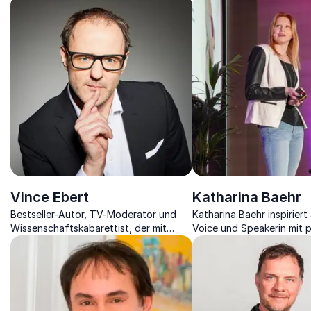
Vince Ebert
Katharina Baehr
Bestseller-Autor, TV-Moderator und
Katharina Baehr inspiriert
Wissenschaftskabarettist, der mit
Voice und Speakerin mit 
Charme und Witz die Vorteile des
Impulsen zu People Exper
Zufalls und der Digitalisierung
Employer Branding & Lead
aufdeckt.