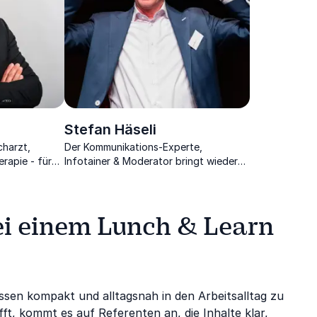
Stefan Häseli
charzt,
Der Kommunikations-Experte,
rapie - für
Infotainer & Moderator bringt wieder
Motivation in
Witz ins Arbeitsleben und vermittelt
wertvolle Verkaufstipps
bei einem Lunch & Learn
issen kompakt und alltagsnah in den Arbeitsalltag zu
ft, kommt es auf Referenten an, die Inhalte klar,