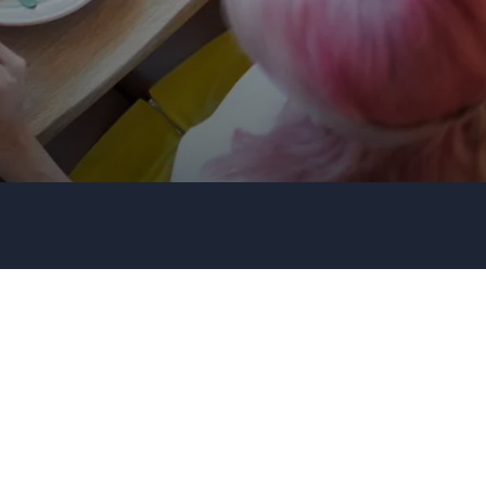
Redner- oder Themenwunsch?
Senden Ihrer Anfrage!
Rufen Sie uns an
0451 811 89100