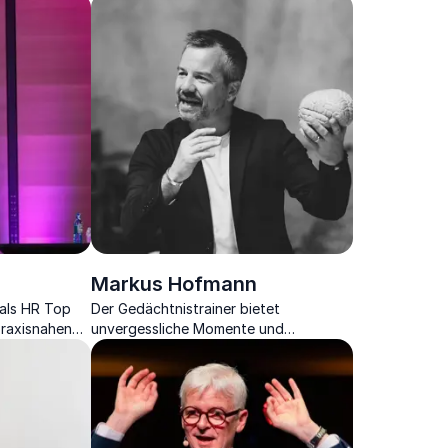
Markus Hofmann
 als HR Top
Der Gedächtnistrainer bietet
praxisnahen
unvergessliche Momente und
ience,
begeistert mit Techniken, um Ihre
ership.
Hirnleistung zu steigern.