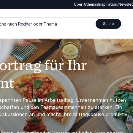
Über Athenas
Inspiration/Newsle
che nach Redner oder Thema
Suche
rtrag für Ihr
nt
ntspannten Pause im Arbeitsalltag. Unternehmen nutzen
u schaffen und den Teamzusammenhalt zu stärken. Ein
 Diskussionen an und macht Ihre Mittagspause produktiv