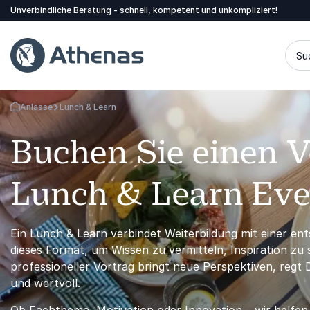
Unverbindliche Beratung - schnell, kompetent und unkompliziert!
Su
Anlässe
Lunch & Learn
Zurück zur Startseite
Buchen Sie einen Vo
Lunch & Learn Eve
Ein Lunch & Learn verbindet Weiterbildung mit einer e
dieses Format, um Wissen zu vermitteln, Inspiration z
professioneller Vortrag bringt neue Perspektiven, regt
und wertvoll.