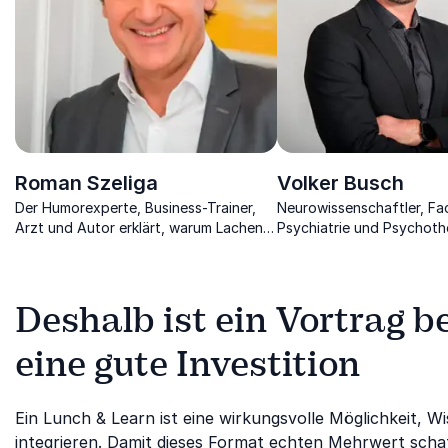
Roman Szeliga
Volker Busch
Der Humorexperte, Business-Trainer,
Neurowissenschaftler, Fa
Arzt und Autor erklärt, warum Lachen
Psychiatrie und Psychothe
die beste Medizin im Leben und
Gesundheit, Leistung und 
Unternehmen ist.
Beruf und Leben.
Deshalb ist ein Vortrag 
eine gute Investition
Ein Lunch & Learn ist eine wirkungsvolle Möglichkeit, W
integrieren. Damit dieses Format echten Mehrwert schaf