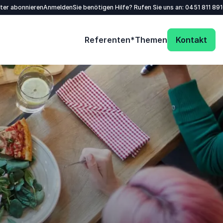
tter abonnieren
Anmelden
Sie benötigen Hilfe? Rufen Sie uns an:
0451 811 89
Referenten*
Themen
Kontakt
Name
*
E-Mail
*
Telefon
Unternehmen