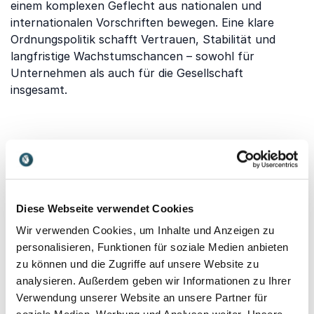
einem komplexen Geflecht aus nationalen und
internationalen Vorschriften bewegen. Eine klare
Ordnungspolitik schafft Vertrauen, Stabilität und
langfristige Wachstumschancen – sowohl für
Unternehmen als auch für die Gesellschaft
insgesamt.
Welche Themen behandelt
unser Vortrag zu
Wettbewerbs- und
Diese Webseite verwendet Cookies
Ordnungspolitik?
Wir verwenden Cookies, um Inhalte und Anzeigen zu
personalisieren, Funktionen für soziale Medien anbieten
Unsere Vorträge geben Ihnen einen umfassenden
zu können und die Zugriffe auf unsere Website zu
Überblick über zentrale Aspekte der Wettbewerbs-
analysieren. Außerdem geben wir Informationen zu Ihrer
und Ordnungspolitik und zeigen praxisnah, wie diese
Verwendung unserer Website an unsere Partner für
Ihr Unternehmen beeinflussen.