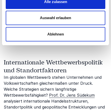
Welche Eingriffe sind notwendig, um faire
Alle zulassen
Wettbewerbsbedingungen zu sichern – und wann
hemmen sie Innovation? Dieser Themenblock
Auswahl erlauben
beleuchtet die Balance zwischen freiem Markt und
staatlicher Regulierung.
Prof. Dr. Michael Hüther
erklärt anschaulich, wie wirtschaftspolitische
Ablehnen
Maßnahmen gestaltet sein müssen, um Stabilität zu
sichern und gleichzeitig Wachstum zu ermöglichen.
Internationale Wettbewerbspolitik
und Standortfaktoren
Im globalen Wettbewerb stehen Unternehmen und
Volkswirtschaften gleichermaßen unter Druck.
Welche Strategien sichern langfristige
Wettbewerbsfähigkeit?
Prof. Dr. Jens Südekum
analysiert internationale Handelsstrukturen,
Standortpolitik und geopolitische Entwicklungen und