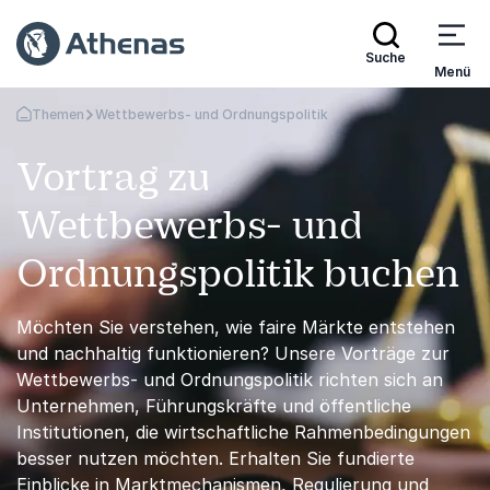
Suche
Menü
Themen
Wettbewerbs- und Ordnungspolitik
Zurück zur Startseite
Vortrag zu
Wettbewerbs- und
Ordnungspolitik buchen
Möchten Sie verstehen, wie faire Märkte entstehen
und nachhaltig funktionieren? Unsere Vorträge zur
Wettbewerbs- und Ordnungspolitik richten sich an
Unternehmen, Führungskräfte und öffentliche
Institutionen, die wirtschaftliche Rahmenbedingungen
besser nutzen möchten. Erhalten Sie fundierte
Einblicke in Marktmechanismen, Regulierung und