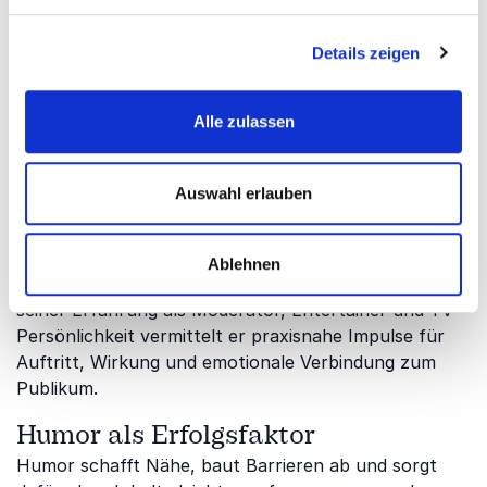
Events, Kommunikation und wirkungsvolle Auftritte.
Details zeigen
Storytelling als Schlüssel zur
Begeisterung
Alle zulassen
Gute Geschichten schaffen Aufmerksamkeit,
Emotionen und Vertrauen. Ob auf der Bühne, in
Unternehmen oder bei Events – Storytelling gehört
Auswahl erlauben
zu den wirkungsvollsten Werkzeugen moderner
Kommunikation.
Amiaz Habtu
zeigt, wie Authentizität,
Energie und persönliche Geschichten Menschen
Ablehnen
erreichen und Botschaften lebendig machen. Mit
seiner Erfahrung als Moderator, Entertainer und TV-
Persönlichkeit vermittelt er praxisnahe Impulse für
Auftritt, Wirkung und emotionale Verbindung zum
Publikum.
Humor als Erfolgsfaktor
Humor schafft Nähe, baut Barrieren ab und sorgt