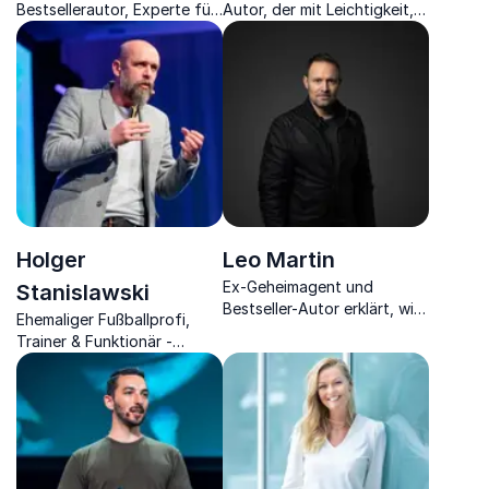
Bestsellerautor, Experte für
Autor, der mit Leichtigkeit,
die Psychologie der
Charme und Professionalität
Überzeugung und
der Gesellschaft den
Motivation.
Spiegel vorhält.
Holger
Leo Martin
Ex-Geheimagent und
Stanislawski
Bestseller-Autor erklärt, wie
Ehemaliger Fußballprofi,
Ihr Mitarbeiter tickt und
Trainer & Funktionär -
Vertrauen durch
heutiger Unternehmer teilt
Kommunikation sowie
Einblicke aus Sport und
zeitgemäßer Führung
Business für nachhaltigen
gewonnen wird.
Erfolg.