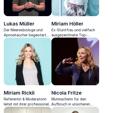
Lukas Müller
Miriam Höller
Der Meeresbiologe und
Ex-Stuntfrau und vielfach
Apnoetaucher begeistert
ausgezeichnete Top-
durch Grenzerfahrungen im
Keynote-Speakerin für
Ozean – von Weißen Haien
Resilienz, Mut &
bis zur Arktis.
Veränderungsbereitschaft.
Miriam Rickli
Nicola Fritze
Referentin & Moderatorin
Mutmacherin für den
leitet mit ihrer professionell
Aufbruch in unsicheren
charmanten Art unzählige
Zeiten: