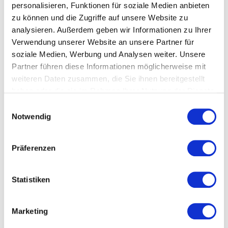
vermittelt, bleibt besser im Gedächtnis und schafft
personalisieren, Funktionen für soziale Medien anbieten
stärkere Verbindungen zu Mitarbeitenden, Kunden
zu können und die Zugriffe auf unsere Website zu
und Partnern. Ob bei Firmenevents, Kongressen,
analysieren. Außerdem geben wir Informationen zu Ihrer
Markenauftritten oder internen Veranstaltungen –
Verwendung unserer Website an unsere Partner für
Entertainment kann komplexe Themen zugänglicher
soziale Medien, Werbung und Analysen weiter. Unsere
machen, Motivation steigern und die Wirkung einer
Partner führen diese Informationen möglicherweise mit
Veranstaltung deutlich erhöhen.
weiteren Daten zusammen, die Sie ihnen bereitgestellt
haben oder die sie im Rahmen Ihrer Nutzung der Dienste
gesammelt haben.
Einwilligungsauswahl
Welche Themen behandeln
Notwendig
unsere Vorträge zu
Präferenzen
Entertainment?
Unsere Vorträge zu Entertainment beleuchten, wie
Statistiken
Unterhaltung, Humor, Medienerfahrung und
Bühnenpräsenz eingesetzt werden können, um
Menschen zu erreichen. Die Referenten verbinden
Marketing
persönliche Erfahrung mit praxisnahen Impulsen für