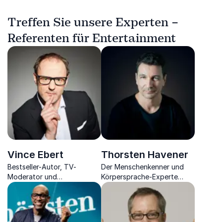
Treffen Sie unsere Experten –
Referenten für Entertainment
Vince Ebert
Thorsten Havener
Bestseller-Autor, TV-
Der Menschenkenner und
Moderator und
Körpersprache-Experte
Wissenschaftskabarettist,
verrät ungeahnte Wege,
der mit Charme und Witz die
Menschen zu durchschauen.
Vorteile des Zufalls und der
Digitalisierung aufdeckt.