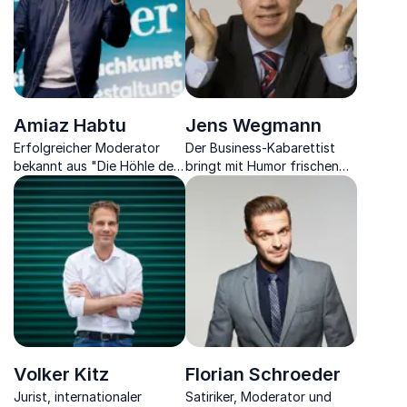
Amiaz Habtu
Jens Wegmann
Erfolgreicher Moderator
Der Business-Kabarettist
bekannt aus "Die Höhle der
bringt mit Humor frischen
Löwen" und "Let the Music
Wind und Motivation in
Play"
trockene Vorträge.
Volker Kitz
Florian Schroeder
Jurist, internationaler
Satiriker, Moderator und