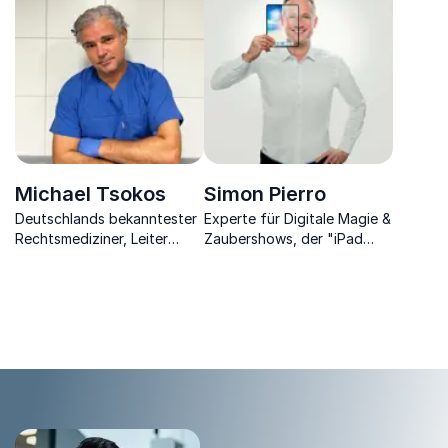
nationale und internationale
Organisationspychologin,
Veranstaltungen.
Führungskräfte-Coach,
Autorin
Michael Tsokos
Simon Pierro
Deutschlands bekanntester
Experte für Digitale Magie &
Rechtsmediziner, Leiter
Zaubershows, der "iPad
Institut für Rechtsmedizin
Zauberer", Spezialist für
an der Charité, True Crime
Kreativität & disruptiven
TV-Darsteller & Autor.
Mind-Reset.