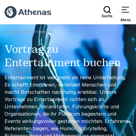
Suche
Menü
Themen
Entertainment
Zurück zur Startseite
Vortrag zu
Entertainment buchen
Entertainment ist weit mehr als reine Unterhaltung.
Es schafft Emotionen, verbindet Menschen und
macht Botschaften nachhaltig erlebbar. Unsere
Vorträge zu Entertainment richten sich an
Unternehmen, Veranstalter, Führungskräfte und
Organisationen, die ihr Publikum begeistern und
Events wirkungsvoller gestalten möchten. Erfahrene
Referenten zeigen, wie Humor, Storytelling,
Bühnenpräsenz und Medienwirkung eingesetzt