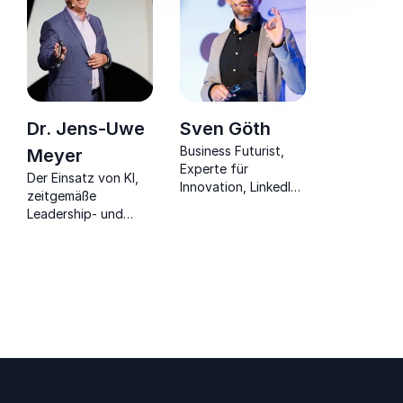
Dr. Jens-Uwe
Sven Göth
Business Futurist,
Meyer
Experte für
Der Einsatz von KI,
Innovation, LinkedIN
zeitgemäße
Top Voice, Board
Leadership- und
Member und
Change-Konzepte
Podcast Host
sind die Wegbereiter
„Wirtschaftsversprechen
für den Erfolg von
Deutschland“.
Unternehmen in der
Zukunft.