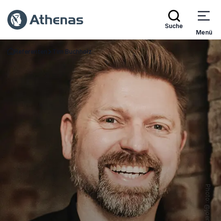
Suche
Menü
Referenten
Tim Buchholz
Zurück zur Startseite
Photo: @joergMKrause