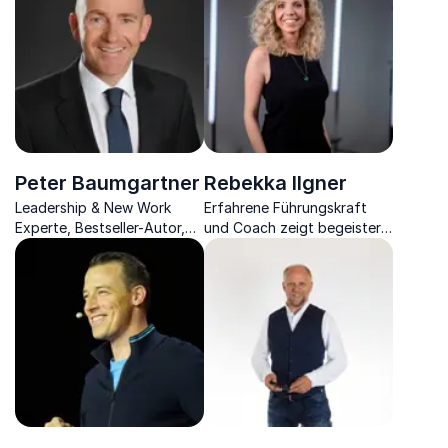
Peter Baumgartner
Rebekka Ilgner
Leadership & New Work
Erfahrene Führungskraft
Experte, Bestseller-Autor,
und Coach zeigt begeistert,
Wirtschaftsingenieur und
wie erfolgreiche Führung mit
Dipl.-Pädagoge.
Herz, Verstand und Freude
gelingt.