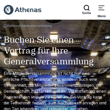
Suche
Menü
Anlässe
Generalversammlung
Zurück zur Startseite
Buchen Sie einen
Vortrag für Ihre
Generalversammlung
Eine Mitgliederversammlung ist nicht nur eine
jährliche Pflichtveranstaltung, sondern auch eine
Gelegenheit, die Mitglieder zusammenzubringen, die
Gemeinschaft zu stärken und der Veranstaltung einen
inspirierenden Impuls zu verleihen. Ein Vortrag kann
die Teilnehmer fesseln, zum Nachdenken anregen und
den Tag lebendiger und relevanter gestalten.