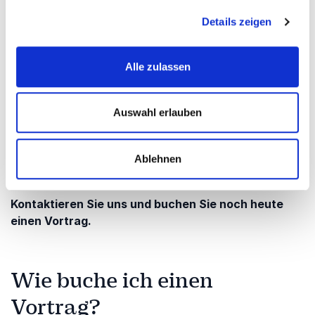
Vorträge für Verbandsveranstaltungen
Details zeigen
Vorträge für Jahrestagungen
Vorträge für Auftaktveranstaltungen
Alle zulassen
Vorträge zu Führung, Strategie und
Zusammenarbeit
Auswahl erlauben
Vorträge zu Wohlbefinden, Motivation und
Gemeinschaft
Ablehnen
Mitgliederversammlungen
Kontaktieren Sie uns und buchen Sie noch heute
einen Vortrag.
Wie buche ich einen
Vortrag?