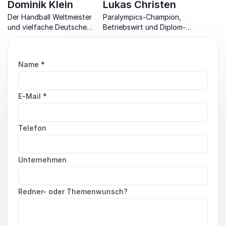
Dominik Klein
Lukas Christen
Der Handball Weltmeister
Paralympics-Champion,
und vielfache Deutsche
Betriebswirt und Diplom-
Meister hilft Ihnen, Teams
Pädagoge entfacht
richtig zu führen und Ihre
verborgene Potenziale.
Ziele zu erreichen.
Name
*
E-Mail
*
Telefon
Unternehmen
Redner- oder Themenwunsch?