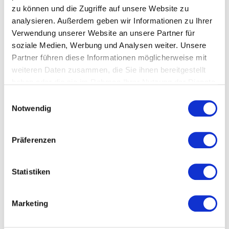
zu können und die Zugriffe auf unsere Website zu
Lukas Christen
bringt schließlich das Thema Resilienz
analysieren. Außerdem geben wir Informationen zu Ihrer
und Krisenkompetenz ein. Er zeigt, wie
Verwendung unserer Website an unsere Partner für
Präsentationen auch in herausfordernden
soziale Medien, Werbung und Analysen weiter. Unsere
Situationen Sicherheit vermitteln, Orientierung geben
Partner führen diese Informationen möglicherweise mit
und Zuversicht schaffen können. Gerade bei
weiteren Daten zusammen, die Sie ihnen bereitgestellt
strategischen Weichenstellungen sorgt diese
haben oder die sie im Rahmen Ihrer Nutzung der Dienste
Perspektive für Glaubwürdigkeit und Stärke.
gesammelt haben.
Einwilligungsauswahl
Gemeinsam verdeutlichen diese Speaker, wie
Notwendig
Präsentationen auf Hauptversammlungen ihr volles
Potenzial entfalten: durch klare Botschaften,
Präferenzen
glaubwürdige Führung, emotionale Ansprache und
eine überzeugende Perspektive für die Zukunft.
Statistiken
Weitere relevante Anlässe
Marketing
Sie könnten auch Folgendes in Betracht ziehen: