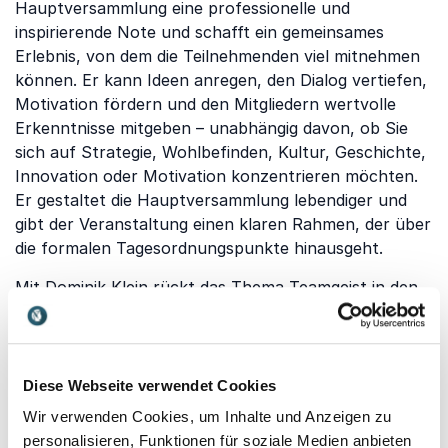
Hauptversammlung eine professionelle und
inspirierende Note und schafft ein gemeinsames
Erlebnis, von dem die Teilnehmenden viel mitnehmen
können. Er kann Ideen anregen, den Dialog vertiefen,
Motivation fördern und den Mitgliedern wertvolle
Erkenntnisse mitgeben – unabhängig davon, ob Sie
sich auf Strategie, Wohlbefinden, Kultur, Geschichte,
Innovation oder Motivation konzentrieren möchten.
Er gestaltet die Hauptversammlung lebendiger und
gibt der Veranstaltung einen klaren Rahmen, der über
die formalen Tagesordnungspunkte hinausgeht.
Mit
Dominik Klein
rückt das Thema Teamgeist in den
Mittelpunkt. Der ehemalige Spitzensportler überträgt
Erfahrungen aus dem Leistungssport auf
Unternehmen und zeigt, wie Präsentationen
Motivation erzeugen, Zusammenhalt stärken und
Diese Webseite verwendet Cookies
gemeinsame Ziele greifbar machen – ein wichtiger
Wir verwenden Cookies, um Inhalte und Anzeigen zu
Impuls für jede Hauptversammlung.
personalisieren, Funktionen für soziale Medien anbieten